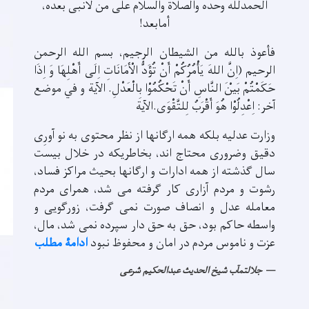
الحمدلله وحده والصلاة والسلام علی من لانبی بعده،
أمابعد!
فأعوذ بالله من الشيطان الرجيم، بسم الله الرحمن
الرحيم (اِنَّ اللهَ يَأْمُرُکُمْ أَنْ تُؤَدُّ الْأَمَانَاتِ اِلَی أَهْلِهَا وَ اِذَا
حَکَمْتُمْ بَيْنَ النَّاسِ أَنْ تَحْکُمُوْا بِالْعَدْلِ. الآية و في موضع
آخر: اِعْدِلُوْا هُوَ أَقْرَبُ لِلتَّقْوَی.الآية
وزارت عدلیه بلکه همه ارگانها از نظر محتوی به نو آورِی
دقیق وضروری محتاج اند، بخاطریکه در خلال بیست
سال گذشته از همه ادارات و ارگانها بحیث مراکز فساد،
رشوت و مردم آزاری کار گرفته می شد، همرای مردم
معامله عدل و انصاف صورت نمی گرفت، زورگویی و
واسطه حاکم بود، حق به حق دار سپرده نمی شد، مال،
عزت و ناموس مردم در امان و محفوظ نبود
ادامۀ مطلب
جلالتمآب شیخ الحدیث عبدالحکیم شرعی