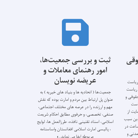
وقی
ثبت و بررسی جمعیت‌ها،
امور رهنمای معاملات و
عریضه نویسان
ریاست
 ریاست
جمعیت‌ها ( اتحادیه ها و بنیاد های خیریه ) به
قوقی و
عنوان پل ارتباط بین مردم و امارت بوده که نقش
است
مهم و ارزنده را در عرصه های مختلف اجتماعی،
یت از
صنفی، تخصصی، و حرفوی مطابق احکام شریعت
دین سبب
اسلامی، اسناد تقنینی نافذه، طرزالعمل ها، لوایح
ضاعت در
، پالیسی امارت اسلامی افغانستان واساسنامه
مدنی و
مربوطه ایفا می نماید..»