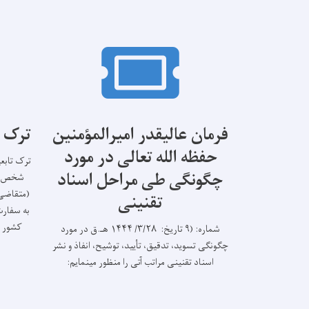
فرمان عالیقدر امیرالمؤمنین
ترک ت
حفظه الله تعالی در مورد
ترک تابع
چگونگی طی مراحل اسناد
شخص در
(متقاضی 
تقنینی
به سفارت
کشور مت
شماره: (۹ تاریخ: ۳/۲۸/ ۱۴۴۴ هـ.ق در مورد
چگونگی تسوید، تدقیق، تأیید، توشیح، انفاذ و نشر
اسناد تقنینی مراتب آتی را منظور می­نمایم: