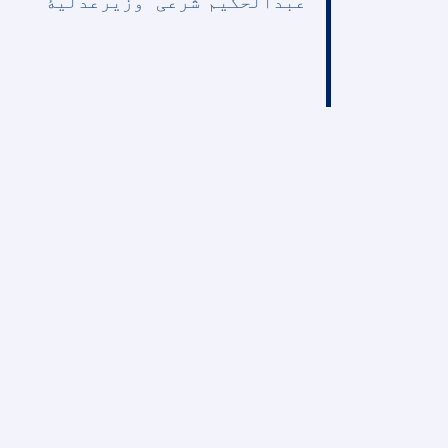
عبدالحکیم"شرعی"
وزیرعدلیۀ