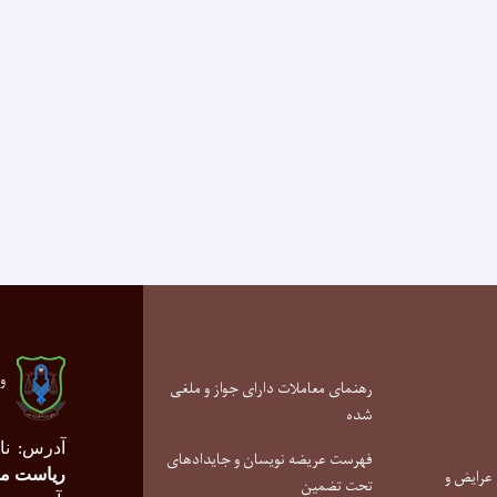
و
رهنمای معاملات دارای جواز و ملغی
شده
آدرس
نا
:
فهرست عریضه نویسان و جایدادهای
عرایض و
ریاست م
تحت تضمین