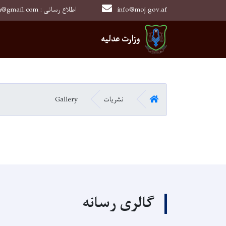
info@moj.gov.af
0202526849 : moj.afghanistan@gmail.com : اطلاع رسانی
Main navigation
وزارت عدلیه
HOME
نشریات
Gallery
گالری رسانه