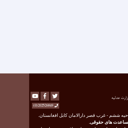
Youtube
Facebook
Twitter
زارت عدلیه
202526849(0)
حیه ششم - غرب قصر دارالامان کابل افغانستان
.
ساعدت های حقوقی
.