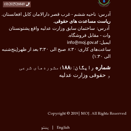
202526849(0)
آدرس
ناحیه ششم - غرب قصر دارالامان کابل افغانستان
.
:
ریاست مساعدت های حقوقی
.
آدرس
ساختمان سابق وزارت عدلیه واقع پشتونستان
:
وات - مقابل فروشگاه.
ایمیل:
info@moj.gov.af
ساعت‌های کاری
۰
:۳
صبح الی ۳
۰
:۳
بعد از ظهر(پنج‌شنبه
:
۸
الی ۱:۳۰)
شماره
رایگان
:
۱۸۸
مشوره‌های شرعی
)
(
و
حقوقی وزارت عدلیه
Copyright © 2019 | MOJ. All Rights Reserved
English
پښتو