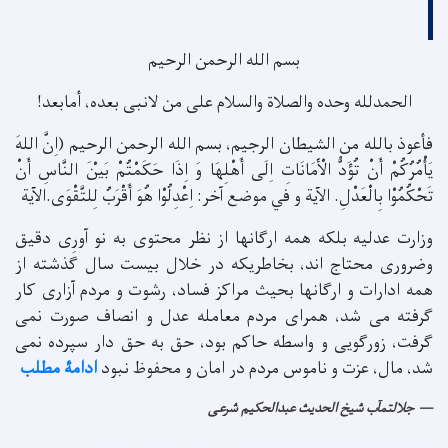
بسم الله الرحمن الرحیم
الحمدلله وحده والصلاة والسلام علی من لانبی بعده، أمابعد!
فأعوذ بالله من الشيطان الرجيم، بسم الله الرحمن الرحيم (اِنَّ اللهَ
يَأْمُرُکُمْ أَنْ تُؤَدُّ الْأَمَانَاتِ اِلَی أَهْلِهَا وَ اِذَا حَکَمْتُمْ بَيْنَ النَّاسِ أَنْ
تَحْکُمُوْا بِالْعَدْلِ. الآية و في موضع آخر: اِعْدِلُوْا هُوَ أَقْرَبُ لِلتَّقْوَی.الآية
وزارت عدلیه بلکه همه ارگانها از نظر محتوی به نو آورِی دقیق
وضروری محتاج اند، بخاطریکه در خلال بیست سال گذشته از
همه ادارات و ارگانها بحیث مراکز فساد، رشوت و مردم آزاری کار
گرفته می شد، همرای مردم معامله عدل و انصاف صورت نمی
گرفت، زورگویی و واسطه حاکم بود، حق به حق دار سپرده نمی
شد، مال، عزت و ناموس مردم در امان و محفوظ نبود
ادامۀ مطلب
جلالتمآب شیخ الحدیث عبدالحکیم شرعی