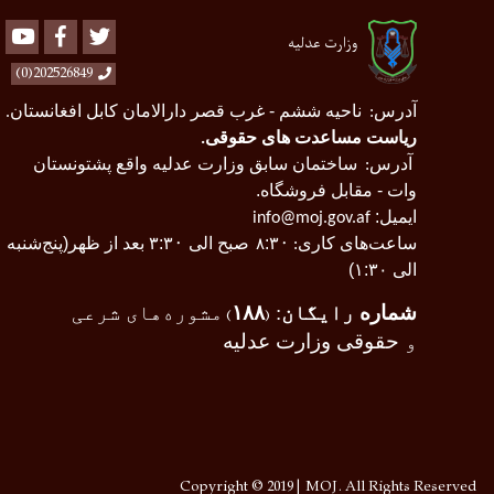
Youtube
Facebook
Twitter
وزارت عدلیه
202526849(0)
آدرس
ناحیه ششم - غرب قصر دارالامان کابل افغانستان
.
:
ریاست مساعدت های حقوقی
.
آدرس
ساختمان سابق وزارت عدلیه واقع پشتونستان
:
وات - مقابل فروشگاه.
ایمیل:
info@moj.gov.af
ساعت‌های کاری
۰
:۳
صبح الی ۳
۰
:۳
بعد از ظهر(پنج‌شنبه
:
۸
الی ۱:۳۰)
شماره
رایگان
:
۱۸۸
مشوره‌های شرعی
)
(
و
حقوقی وزارت عدلیه
Copyright © 2019 | MOJ. All Rights Reserved