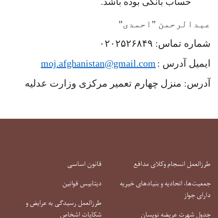
حساب بانکی بوده باشد
.
عبدالرحمن
"
احمدی
"
شماره تماس: ۰۲۰۲۵۲۶۸۴۹
ایمیل آدرس
:
moj.afghanistan@gmail.com
آدرس: منزل چهارم تعمیر مرکزی وزارت عدلیه
طرزالعمل انسجام وکلای مدافع
قانون اساسی
جمعیت‌ها، اتحادیه و بنیادهای خیریه
دیتابیس قوانین
دارای جواز
طرزالعمل رسیدگی به عرایض و
جدول شهرت عریضه نویسان
شکایات اشخاص