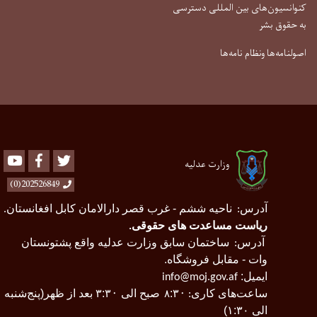
کنوانسیون‌های بین المللی دسترسی
به حقوق بشر
اصولنامه‌ها ونظام نامه‌ها
Youtube
Facebook
Twitter
وزارت عدلیه
202526849(0)
آدرس
ناحیه ششم - غرب قصر دارالامان کابل افغانستان
.
:
ریاست مساعدت های حقوقی
.
آدرس
ساختمان سابق وزارت عدلیه واقع پشتونستان
:
وات - مقابل فروشگاه.
ایمیل:
info@moj.gov.af
ساعت‌های کاری
۰
:۳
صبح الی ۳
۰
:۳
بعد از ظهر(پنج‌شنبه
:
۸
الی ۱:۳۰)