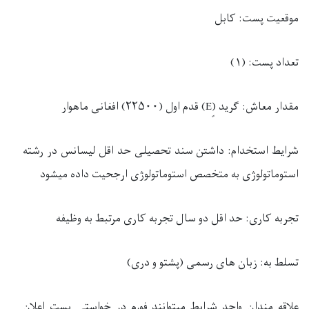
موقعیت پست
: کابل
تعداد پست
: (۱)
مقدار معاش
: گرید (ٍ
E
) قدم اول (۲۲۵۰۰) افغانی ماهوار
شرایط استخدام:
داشتن سند تحصیلی حد اقل لیسانس در رشته
استوماتولوژی به متخصص استوماتولوژی ارجحیت داده میشود
تجربه کاری:
حد اقل دو سال تجربه کاری مرتبط به وظیفه
تسلط به:
زبان های رسمی (پشتو و دری)
علاقه مندان واجد شرایط میتوانند فورم در خواستی بست اعلان