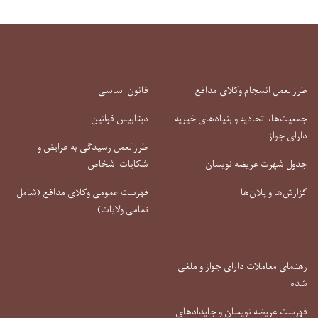
دافع
قانون اساسی
های خیریه
دیتابیس قوانین
طرزالعمل رسیدگی به عرایض و
ن
شکایات اشخاص
فهرست عمومی وکلای مدافع (شامل
تمامی ولایات)
ز و ملغی
ایدادهای