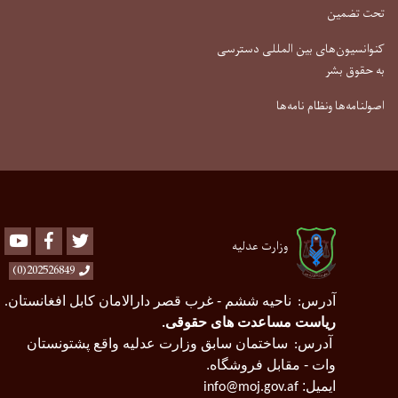
لی دسترسی
Youtube
Facebook
Twitter
 عدلیه
202526849(0)
 ششم - غرب قصر دارالامان کابل افغانستان
.
عدت های حقوقی
.
مان سابق وزارت عدلیه واقع پشتونستان
 فروشگاه.
info@moj.g