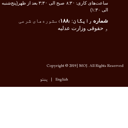
اری
۰
:۳
صبح الی ۳
۰
:۳
بعد از ظهر(پنج‌شنبه
:
۸
گان
:
۱۸۸
مشوره‌های شرعی
)
(
زارت عدلیه
Copyright © 2019 | MOJ. All Rights Reserved
English
پښتو