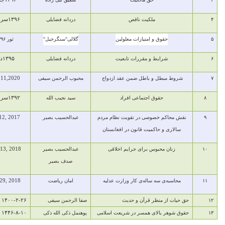
۱۳۹۶
سرطان
کیت ناقص
دردانه فضایلی
دانلود
متیازات معلولین
گلالی"سنگرخیل"
ثور ۱۳۹۶
دانلود
۱۳۹۵
دلو
 مقررات تابعیت
دردانه فضایلی
دانلود
Nov 11,2020
اطل ضمن عقد ازدواج
محبوب الرحمن سیفی
دانلود
۱۳۹۲
سرطان
جتماعی افراد
سید نجیب الله
دانلود
عبدالحسیب بصیر
Sep 12, 2017
دانلود
ی در تقویت نظام مردم
ت قانون در افغانستان
May 13, 2018
دانلود
برای جرایم اخلاقی
عبدالحسیب بصیر
صدف بصیر
امان ریاضت
Aug 29, 2018
دانلود
له‌ی کار وزارت عدلیه
۱۴۰۰-۲-۲۶
دانلود
قرآن و حدیث
صفا الرحمن سیفی
۱۴۴۶-۸-۱۰
دانلود
 همسر در شریعت اسلامی
پوهنمل ذکی الله ذکی