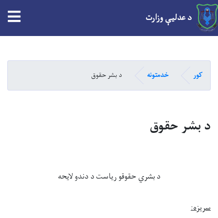
tion
د عدلیې وزارت
Skip
to
main
کور
خدمتونه
د بشر حقوق
content
د بشر حقوق
د
بشري حقو
قو ریاست
د دندو لايحه
سريزه
: