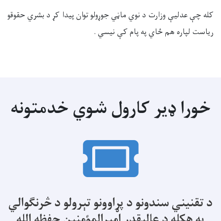
کله چې عدليې وزارت د نوي ماڼي جوړولو توان پيدا کړ د بشري حقوقو
ریاست لپاره هم ځاي په پام کې نيسي .
خورا ډیر کارول شوي خدمتونه
د تقنیني سندونو د پړاوونو تېرولو د څرنګوالي
په هکله د عالیقدر امیرالمؤمنین حفظه الله