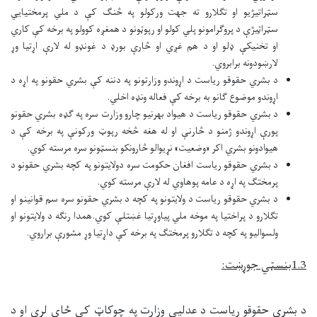
سټراتيژيو او تګلارو ته جهت ورکولو په څنګ کې د ملي پرمختيايي
سټراټيژې د پروګرامونو پلي کولو او رپوټونو د همغږه کوولو په برخه کې کاري
او تخنيکې ډلو او د هم غږي او څارې بورډ د غونډو له لارې اړتيا وړ
لارښودونه برابروي.
د بشري حقوقو ریاست د اړوندو وزارتونو په دننه کې بشري حقونو په اړه د
اړوندو موضوع ګانو به برخه کې فعاله ونډه اخلي.
د بشري حقوقو ریاست د هيواد بهرنيو چارو وزارت سره په ګډه بشري حقونو
پورې اړوندو ژمنو د څارنې او له هغه څخه رپوټ ورکونې په برخه کې د
هيوادونو بشري اکر «وضعيت» نړيوالو څارونکو بنسټونو سره مرسته کوي.
د بشري حقوقو ریاست افغان حکومت سره دولايتونو په کچه بشري حقونو د
پرمختګ په اړه د عامه پوهاوي له لارې مرسته کوي.
د بشري حقوقو ریاست د ولايتونو په کچه د بشري حقونو سره سم قوانينو او
تګلارو د پراختيا په موخه ملي پياوړتيا غښتلې کوي.همدا رنګه د ولايتونو او
ولسواليو په کچه د تګلارو پرمختګ په برخه کې داړتيا وړ مشورې براروي.
1.3
بنسټي جوړښت
:
د بشري حقوقو ریاست د عدليې وزارت په چوکاټ کې ځاي لري او د