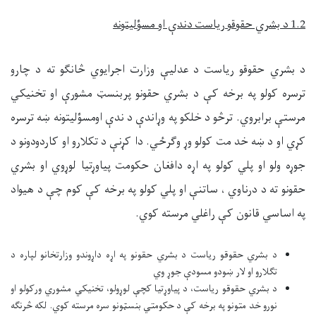
1.2
د بشري حقو
ق
و
ریاست
دندې او مسؤليتونه
د بشري حقوقو ریاست د عدليې وزارت اجرايوي څانګو ته د چارو
ترسره کولو په برخه کې د بشري حقونو پربنسټ مشورې او تخنيکي
مرستې برابروي. ترڅو د خلکو په وړاندې د ندې اومسؤليتونه ښه ترسره
کړي او د ښه خد مت کولو وړ وګرځي. دا کړنې د تکلارو او کاردودونو د
جوړه ولو او پلي کولو په اړه دافغان حکومت پياوړتيا لوړوي او بشري
حقونو ته د درناوي ، ساتنې او پلي کولو په برخه کې کوم چې د هيواد
په اساسي قانون کې راغلي مرسته کوي.
د بشري حقوقو ریاست د بشري حقونو په اړه داړوندو وزارتخانو لپاره د
تګلارو او لار ښودو مسودې جوړ وي
د بشري حقوقو ریاست، د پياوړتيا کچې لوړولو، تخنيکي مشوري ورکولو او
نورو خد متونو په برخه کې د حکومتي بنسټونو سره مرسته کوي. لکه څرنګه