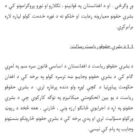
وړ وګرځي . او د افغانستان په قوانينو ، تګلارو او نورو پروګرامونو کې د
بشري حقونو معيارونه رعايت او خلکو ته د غوره خدمت کولو لپاره لاره
برابرکړي.
1.1
د بشري حقو
ق
و
ریاست
رسالت
:
د بشري حقوقو ریاست د افغانستان د اساسي قانون سره سم په لمړي
ګام کې د بشري حقونو وجايبو ښه ترسره کولو په برخه کې د افغان
حکومت پياوړتيا د کچې لوړه ولو دنده پرغاړه لري. د بشري حقوقو
ریاست د يو بين الحکومتي ميکانيزم په توګه کارکوي چې د بشري
حقونو په اړه د اجرايوي څانګو ارزه ونې ، څارنې ، هغه څخه د رپوټ
ورکولو مسؤليت لري او پدې برخه کې د بشري حقونو څارونکو بنسټونو
وجايب په پام کې نيسي.