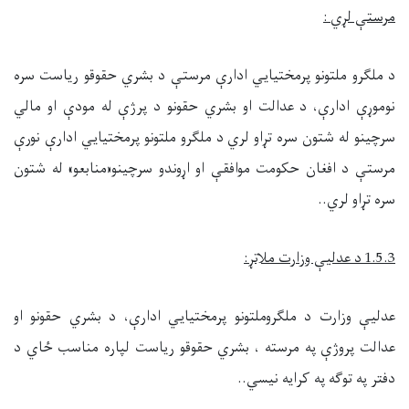
مرستې لړي
:
د ملګرو ملتونو پرمختيايي ادارې مرستې د بشري حقوقو ریاست سره
نوموړې ادارې، د عدالت او بشري حقونو د پرژې له مودې او مالي
سرچينو له شتون سره تړاو لري د ملګرو ملتونو پرمختيايي ادارې نورې
مرستې د افغان حکومت موافقې او اړوندو سرچينو«منابعو» له شتون
سره تړاو لري..
1.5.3
د عدليې وزارت ملاتړ
:
عدليې وزارت د ملګروملتونو پرمختيايي ادارې، د بشري حقونو او
عدالت پروژې په مرسته ، بشري حقوقو ریاست لپاره مناسب ځاي د
دفتر په توګه په کرايه نيسي..