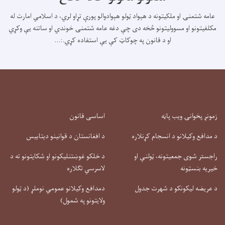
عامه شتمنۍ او ملکیتونه د هېواد ټولو هېوادوالو پورې تړاو لري، د اسلامي امارت له
مکلفیتونو او مسوولیتونو څخه دی چې دغه عامه شتمنۍ خوندي او ساتنه یې وکړي
او د قانون په چوکاټ کې يې استفاده کړي.:...
زمونږ پخوانۍ ویب پاڼه
اساسی قانون
د مدافع وکیلانو د انسجام کړنلاره
د افغانستان د قوانینو دیتابیس
راجستر شوی جمعیتونه، ټولنې او
د خلکو غوښتنلیکونو او شکایتونو ته د
خیریه بنسټونه
لاسرسي تګلاره
د عریضه لیکونکو د شهرت جدول
دمدافع وکیلانو عمومي نوملړ (د ټولو
ولایتونو په شمول)