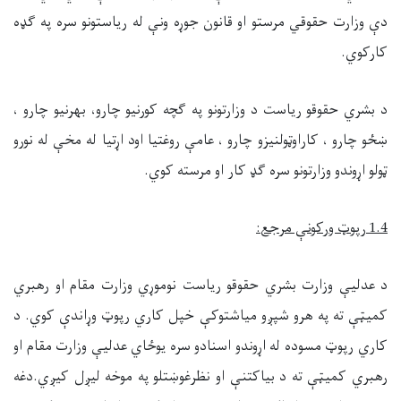
دې وزارت حقوقي مرستو او قانون جوړه ونې له رياستونو سره په ګډه
کارکوي.
د بشري حقوقو ریاست د وزارتونو په ګچه کورنيو چارو، بهرنيو چارو ،
ښځو چارو ، کاراوټولنيزو چارو ، عامې روغتيا اود اړتيا له مخې له نورو
ټولو اړوندو وزارتونو سره ګډ کار او مرسته کوي.
1.4
رپوټ ورکونې مرجع
:
د عدليې وزارت بشري حقوقو ریاست نوموړي وزارت مقام او رهبري
کميټې ته په هرو شپږو مياشتوکې خپل کاري رپوټ وړاندې کوي. د
کاري رپوټ مسوده له اړوندو اسنادو سره يوځاي عدليې وزارت مقام او
رهبري کميټې ته د بياکتنې او نظرغوښتلو په موخه ليږل کيږي.دغه