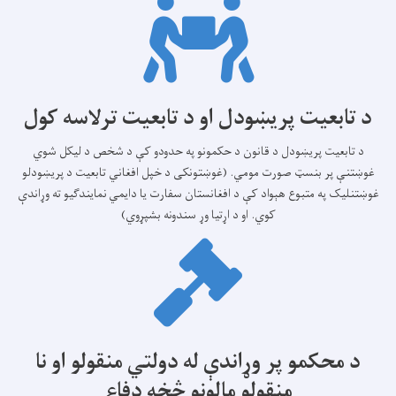
د تابعیت پریښودل او د تابعیت ترلاسه کول
د تابعیت پریښودل د قانون د حکمونو په حدودو کې د شخص د لیکل شوي
غوښتنې پر بنسټ صورت مومي. (غوښتونکی د خپل افغاني تابعیت د پریښودلو
غوښتنلیک په متبوع هېواد کې د افغانستان سفارت یا دایمي نمایندګیو ته وړاندې
کوي. او د اړتیا وړ سندونه بشپړوي)
د محکمو پر وړاندې له دولتي منقولو او نا
منقولو مالونو څخه دفاع