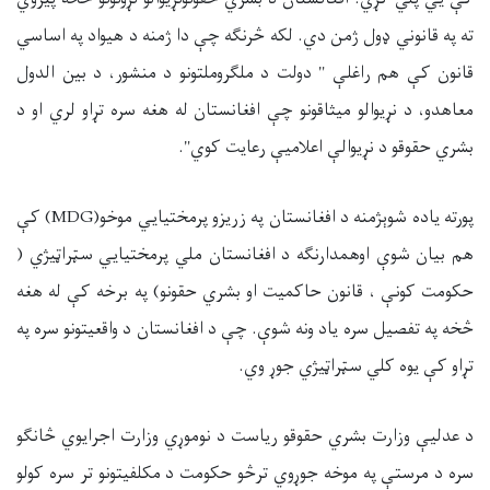
ته په قانوني ډول ژمن دي. لکه څرنګه چې دا ژمنه د هيواد په اساسي
قانون کې هم راغلې " دولت د ملګروملتونو د منشور، د بين الدول
معاهدو، د نړيوالو ميثاقونو چې افغانستان له هغه سره تړاو لري او د
بشري حقوقو د نړيوالې اعلاميې رعايت کوي".
پورته ياده شوېژمنه د افغانستان په زريزو پرمختيايي موخو(MDG) کې
هم بيان شوې اوهمدارنګه د افغانستان ملي پرمختيايي سټراټيژي (
حکومت کونې ، قانون حاکميت او بشري حقونو) په برخه کې له هغه
څخه په تفصيل سره ياد ونه شوې. چې د افغانستان د واقعيتونو سره په
تړاو کې يوه کلي سټراټيژي جوړ وي.
د عدليې وزارت بشري حقوقو ریاست د نوموړي وزارت اجرايوي څانګو
سره د مرستې په موخه جوړوي ترڅو حکومت د مکلفيتونو تر سره کولو