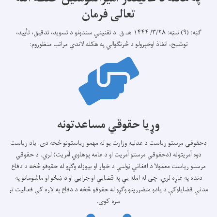
تعالی فرمان
ګڼه: (۹) نېټه: ۳/۲۸/ ۱۴۴۴ هـ.ق د تقنیني سندونو د تسويد، تدقيق، تأیيد،
توشېح، انفاذ اوخپرولو د څرنګوالي په هکله لاندې مراتب منظوروم:
وړیا حقوقي مساعدتونه
دحقوقي مرستو ریاست د عدلیه وزارت یو له مهمو ریاستونو څخه دی. یاد ریاست
دوه آمریتونه (دحقوقي مرستو آمریت او د عامه پوهاوي آمریت) لري. د حقوقي
مرستو ریاست معمولآ د افغاني ټولنې د خوار او بیوزله وګړو له حقوقو څخه د دفاع
دنده په غاړه لري. چی له امله یې په قضایې او جزایي او د ښځو او ماشومانو په
مدني قضایاوکې د یادو متضررینو وګړو له حقوقو څخه د دفاع په لاره کې فعالیت تر
سره کوي.