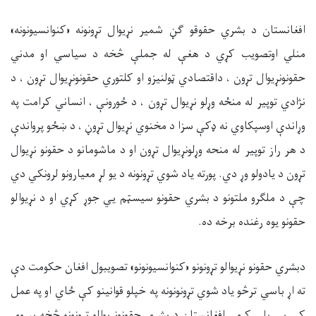
افغانستان د بشري حقوقو ګڼ شمير نړيوال تړونونه «کنوانسيونونه»
منلي اوتصويب کړي د هغې له جملې څخه د سياسي او مدني
حقونونړيوال تړون ، داقتصادي ټولنيزو او کلتوري حقونونړيوال تړون ، د
نژادي توپير له منځه وړلو نړيوال تړون ، د ځورونې ، انساني کرامت په
وړاندې اوسپکاوي نه ډکې سزا د مخنوي نړيوال تړوڼ ، د ښځو پرواندې
د هر راز توپير له منحه وړلونړيوال تړون او د ماشومانو د حقونو نړيوال
تړون د يادولو وړ دي. پورته ياد شوي تړونونه د يو لړ معيارونو لرونکي دي
چې د ملګرو ملتونو د بشري حقونو سيسټم يي جوړ کړي او د نړيوالو
حقونو يوه رغنده برخه ده.
دبشري حقونو نړيوالو تړونونو «کنوانسيونونو» تصويبول افغان حکومت دې
ته اړ باسي ترڅو ياد شوي تړونونونه په خپلو قوانينو کې ځاي او په عمل
کې يي پلي کړي. افغانستان د بشري حقونونړيوالو تړونونو څخه پيروي