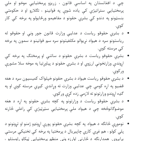
چې د افغانستان په اساسې قانون ، زريزو پرمختيايي موخو او ملي
پرمختيايي ستراتيژي کې ياده شوې په قوانينو ، تګلارو او د حکومتې
بنسټونو په دندو کې بشري حقونو د مفاهيمو ورځايولو په برخه کې کار
کوي.
د بشري حقوقو ریاست د عدليې وزارت قانون جور ونې او حقوقو له
رياستونو سره د هيواد نړيوالو مکلفيتونو سره سم قوانينو د سمون په برخه
کې مرسته کوي.
بشري حقوقو ریاست د بشري حقونو د ساتنې او پرمختګ په برخه کې
اړوندې وزارتخونې ارزوي او د بشري حقونو د پياوړتيا په موخه سلا مشورې
ورکوي.
د بشري حقوقو ریاست هيواد د بشري حقونو خپلواک کميسيون سره د هغه
قضيو په اړه کومې چې عدليې وزارت ته وړاندې کيږي مرسته کوي او په
ګډه اړوندو وزارتونو ته لازمې زده کړې ورکوي.
د بشري حقوقو ریاست د وزارتونو په کچه بشري حقونو په اړه د هغه
موضوګانوڅخه چې د هيواد ملې پرمختيايي سټرټيژي کې راغلي څارنه
کوي.
نوموړې څانګه د هيواد په کچه بشري حقونو پورې اړونډو ژمنو او تړونونو د
پلي کولو ، هم غږي کاري چاپيريال د پرمختيا په برخه کې تخنيکې مرستې
برابروي. همدارنګه د څارنې اوارزه ونې منظم پرمختيايي ټيکاو راوستلو ،