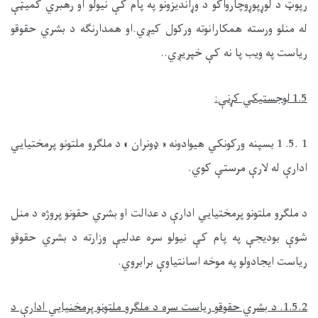
رپوټ د لوړپوړوچارواکو د وړانديزونو په پام کې نيولو او رهبري کميټې
له منلو ورسته همکارانوته ورکول کيږي.او همدارنګه د بشري حقوقو
ریاست په ويب پا نه کې خپريږي..
1.5
لوجستيکي کړنې
:
1 .5. 1 بسپنه ورکونکي هيوادونه « ډونران » د ملګرو ملتونو پرمختيايي
ادارې له لارې مرستې کوي.
د ملګرو ملتونو پرمختيايي ادارې د عدالت او بشري حقونو پروژه د منل
شوې بوديجې په پام کې نيولو سره عدليې وزارته د بشري حقوقو
ریاست ايجادولو په موخه اسانتياوې برابروي.
1.5.2.
د بشري حقو
ق
و
ریاست
سره د ملګرو ملتونو پرمخنيايي ادارې د