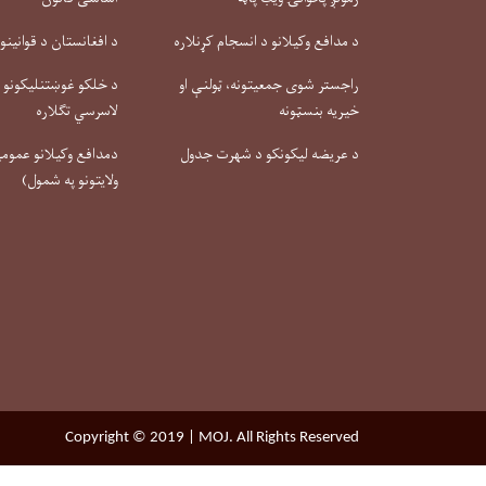
د مدافع وکیلانو د انسجام کړنلاره
د افغانستان د قوانینو
راجستر شوی جمعیتونه، ټولنې او
د خلکو غوښتنلیکونو او
خیریه بنسټونه
لاسرسي تګلاره
د عریضه لیکونکو د شهرت جدول
دمدافع وکیلانو عمومي 
ولایتونو په شمول)
Copyright © 2019 | MOJ. All Rights Reserved