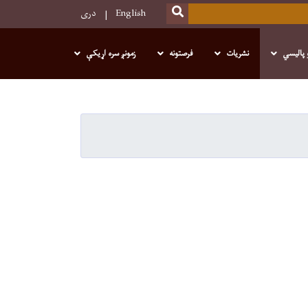
SEARCH
English
دری
 پالیسي
نشریات
فرصتونه
زمونږ سره اړیکې