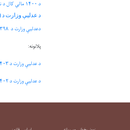
د ۱۴۰۰ مالي کال د نهه میاشتنیو کړنو او لاسته راوړنو راپور
د
عدلیې
وزارت
د
(
دعدلیې وزارت د ۱۳۹۸ مالی کال د لاسته راوړنو او فعالیتونو راپور
پلانونه:
د عدلیې وزارت د ۱۴۰۳هـ . ش کال پلان
د عدلیې وزارت د ۱۴۰۲ مالی کال پلان
زمونږ پخوانۍ ویب پاڼه
اساسی قانون