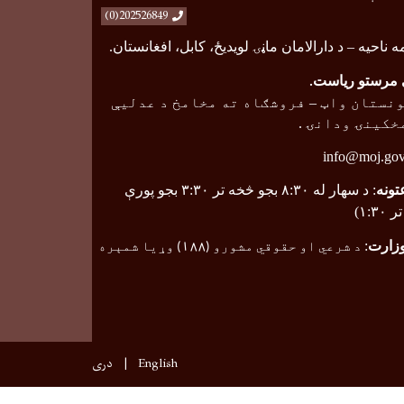
202526849(0)
ه ناحیه
–
د دارالامان ماڼۍ لویدیځ، کابل، افغانستان.
مرستو ریاست
.
نستان واټ
–
فروشګاه ته مخامخ د عدلیې
خکینۍ ودانۍ .
info@moj.gov
تونه
: د سهار له ۸:۳۰ بجو څخه تر ۳:۳۰ بجو پورې
۱:۳)
وزارت
:
د شرعي او حقوقي مشورو (
۱۸۸
) وړیا شمېره
English
دری