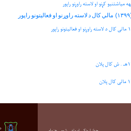
۱۳۹۹
(
مالي
کال
د
لاسته
راوړنو
او
فعالیتونو
راپور
د
جواز لرونکی او ملغی شوی رهنمای