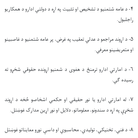
۴- د عامه شتمنیو د تشخیص او تثبیت په اړه د دولتي ادارو د همکاریو
راجلبول.
۵- د اړوند مراجعو د عدلي تعقیب په غرض، پر عامه شتمنیو د غاصبینو
او متعریضینو معرفي.
۶-
د امارتي ادارو ترمنځ د هغوی د شمنیو اړونده حقوقي شخړو ته
رسیده ګي.
۷- له امارتي ادارو یا نور حقیقي او حکمي اشخاصو څخه د اړوند
شخړې په اړه د سندونو، معلوماتو، دلایل او نور اړین مدارک غوښتل.
۸- د فني، تخنیکي، تولیدي، محاسبوي او داسې نورو معایناتو غوښتل