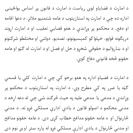
د امارت د قضایاو لوی ریاست د امارت د قانون پر اساس یواځينۍ
اداره ده چې د امارت په استازیتوب د عامه شتمنیو ملاتړ، د دعوا اقامه
او دفع، د محکمو پر وړاندې د هغو قضایي تعقیب او د امارت اړوند
درېګونه قواوو، خپلواکو کمېسیونونو، تصدیو، دولتي او مختلطو شرکتونو
او د ښاروالیو د حقوقي شخړو د حل او فصل او د امارت له ګټو او عامه
حقونو څخه قانوني دفاع کوي.
د امارت د قضیاو اداره په هغو برخو کې چې د امارت کلي یا قسمي
ګټه یا ضرر په کې مطرح وي، د امارت په استازیتوب د محکمو پر
وړاندې د مدعي یا مدعي علیه په حیث څرګند شي چې له دغه اړخه د
مدني محکمو د اصولو قانون د یادې ادارې مسلکي غړو ته، د مدني
څارنوال او د عامه حقونو مدافع خطاب کړی دی. د عامه حقونو مدافع
او مدني څارنوال د یادې ادارې مسلکي غړو له پاره ستر او وړ نوم دی