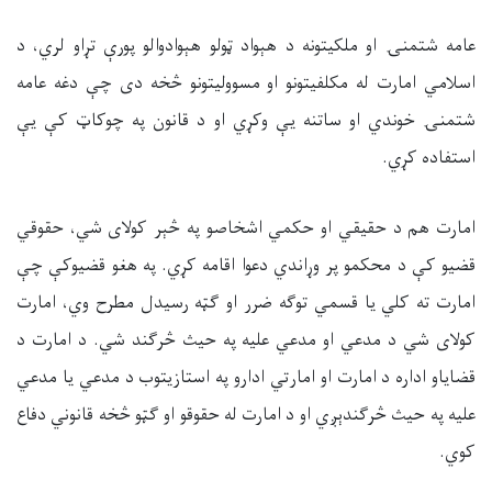
عامه شتمنۍ او ملکیتونه د هېواد ټولو هېوادوالو پورې تړاو لري، د
اسلامي امارت له مکلفیتونو او مسوولیتونو څخه دی چې دغه عامه
شتمنۍ خوندي او ساتنه یې وکړي او د قانون په چوکاټ کې يې
استفاده کړي.
امارت هم د حقيقي او حکمي اشخاصو په څېر کولای شي، حقوقي
قضیو کې د محکمو پر وړاندي دعوا اقامه
کړي. په هغو قضیوکې چې
امارت ته کلي یا قسمي توګه ضرر او ګټه رسیدل مطرح وي، امارت
کولای شي د مدعي او مدعي علیه په حیث څرګند شي. د امارت د
قضایاو اداره د امارت او امارتي ادارو په استازیتوب د مدعي یا مدعي
علیه په حیث څرګندېږي او د امارت له حقوقو او ګټو څخه قانوني دفاع
کوي.