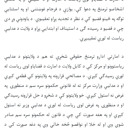
اشخاصو ترمنځ په دعوا کې، یوازې د فرجام غوښتنۍ او په اسثنايې
توګه په ځینو قضیو کې د نظر د تجدید پړاو تعقیبوي. د یاودونې وړ دی
چې د قضیو د رسیده ګۍ د استیناف او ابتدایي پړاو د ولایت د عدلیې
ریاست له لوري تعقیبېږي.
د امارتي ادارو ترمنځ حقوقي شخړې ته هم د ولایتونو د عدلیې
ریاستوونو او مرکز کې د کابل ولایت د امارت د قضایاو لوی ریاست له
لوري رسیدګي کېږي. د مصالحې قرارونه په ولایتونو کې قطعي کېږي
او د عدليې وزارت مرکز ته له قانوني حکمونو سره سم د منظورۍ په
غرض نه استول کېږي. خو ولایتونو کې د شخړو د حل قرارونه رسیدګي
او د منظورۍ په غرض لوی ریاست له لوري د عدليې وزیر ته استول
کېږي او په هغه صورت کې چې د قانون له حکمونو سره سم صادر
شوي وي او له خلا او نواقصو څخه خالي وي په دغه صورت کې د