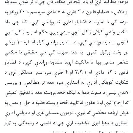
موخه؛ مطالبه کړي او یاد اشخاص مکلف دي چې ذکر شوي سندونه
او دلایل د قضایاو قانون د ۳ فقرې له ۸ مادې سره سم د ۲۰ ورځو په
موده کې د امارت د قضایاو ادارې ته وړاندې کړي. کله چې یاد
شخص ونشي کولای ټاکل شوې مودې پورې حکم له پاره ټاکل شوي
قانوني سندونه وړاندې کړي، د سندونو وړاندې کولو له پاره ۱۰ ورځې
نور وخت ورکول کیږي. په هغه صورت کې چې حقیقي یا حکمي
شخص مدعی بها د مالکیت اړوند سندونه وړاندې کړي، د قضایاو
قانون د ۱۲ مادې له ۳،۲،۱ او ۴ فقرې سره سم، مسلکي غړی د
شکایت کوونکي ادارې له استازې سره هغه تر مطالعې او بررسۍ
لاندې نیسي د صورت دعوا له لیکلو څخه وروسته هغه د تدقیق کمېټې
ته ارجاع کوي او د هغوی له تایید څخه وروسته قضیه د حل او فصل په
غرض اړونده محکمې ته لیږي. نوموړی مسلکي غړی او د دولتي ادارې
استازی د دعوا لوری مکلفیت لري چې د قضیې د رسیدګۍ په ټولو