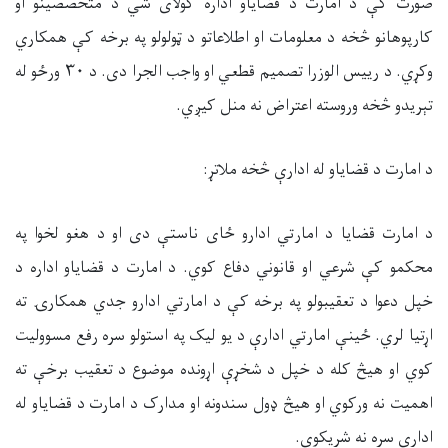
صورت کې د امارت د قضایاو اداره کولای شي د متخصصینو او
کارپوهانو څخه د معلومات او اطلاعاتو د ټولولو په برخه کې همکاري
وکړي. د رییس الوزرا تصمیم قطعي او واجب الجرا دی. د ۳۰ ورځو له
تېریدو څخه وروسته اعتراض نه منل کیږي.
د امارت د قضایاو له ادارې څخه ملاتړ:
د امارت قضایا د امارتي ادارو ځای ناستې دی او د هغو لخوا په
محکمو کې شرعي او قانوني دفاع کوي. د امارت د قضایاو اداره د
خپل دعوا د تعقیبولو په برخه کې د امارتي ادارو جدي همکارۍ ته
اړتیا لري. ځینې امارتي ادارې د یو لیک په استولو سره رفع مسوولیت
کوي او هیڅ کله د خپل د شخړې اړونده موضوع د تعقیب برخې ته
اهمیت نه ورکوي او هیڅ ډول سندونه او مدارک د امارت د قضایاو له
ادارې سره نه شریکوي.