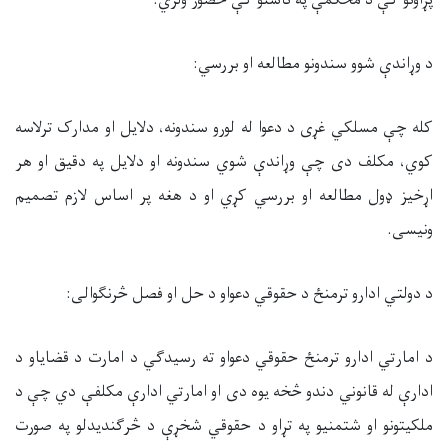
پړاونو کې د محکمې په ناستو کې حضور ولري.
د وړاندې شوو سندونو مطالعه او بررسي:
کله چې مسلکي غړی د دعوا له لورو سندونه، دلایل او مدارک ترلاسه
کوي، مکلف دی چې وړاندې شوي سندونه او دلایل په دقیق او هر
اړخیز ډول مطالعه او بررسي کړي او د هغه پر اساس لازم تصمیم
ونیسی.
د دولتي ادارو ترمنځ د حقوقي دعواو د حل او فصل څرنګوالی:
د امارتي ادارو ترمنځ حقوقي دعواو ته رسیدګي د امارت د قضایاو د
ادارې له قانوني دندو څخه یوه دی او امارتي ادارې مکلفې دي چې د
ملکیتونو او شتمنیو په تړاو د حقوقي شخړې د څرګندیدلو په صورت