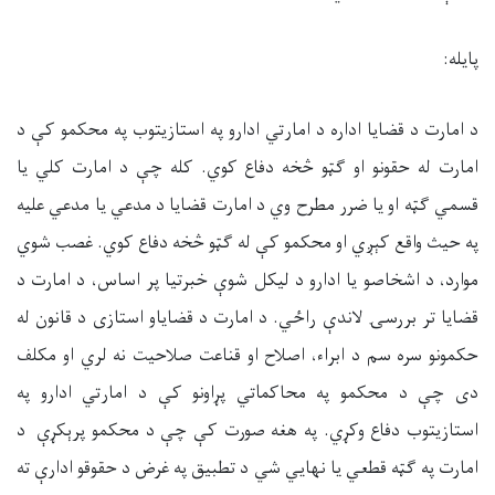
پایله:
د امارت د قضایا اداره د امارتي ادارو په استازیتوب په محکمو کې د
امارت له حقونو او ګټو څخه دفاع کوي. کله چې د امارت کلي یا
قسمي ګټه او یا ضرر مطرح وي د امارت قضایا د مدعي یا مدعي علیه
په حیث واقع کېږي او محکمو کې له ګټو څخه دفاع کوي. غصب شوي
موارد، د اشخاصو یا ادارو د لیکل شوې خبرتیا پر اساس، د امارت د
قضایا تر بررسۍ لاندې راځي. د امارت د قضایاو استازی د قانون له
حکمونو سره سم د ابراء، اصلاح او قناعت صلاحیت نه لري او مکلف
دی چې د محکمو په محاکماتي پړاونو کې د امارتي ادارو په
استازیتوب دفاع وکړي. په هغه صورت کې چې د محکمو پرېکړې د
امارت په ګټه قطعي یا نهايي شي د تطبیق په غرض د حقوقو ادارې ته