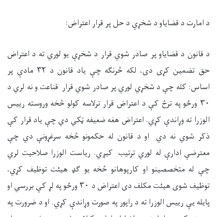
د امارت د قضایاو د شخړې د حل پر قرار اعتراض:
د قانون د قضایاو پر صادر شوي قرار د شخړې یو لوري ته د اعتراض
حق تضمین کړی دی، لکه څرنګه چې یاد قانون د ۳۲ مادې پر
اساس: کله چې د شخړي لوري پر صادر شوي قرار قناعت و نه لري د
۳۰ ورځو په ترڅ کې د اعتراض قرار ترلاسه کولو څخه وروسته رییس
الوزرا ته وړاندې کړي. اعتراض هغه ضعیفه ټکي دي چې یاد قرار کې
ذکر شوي نه دي او د قانون له حکمونو څخه سرغړونې دي چې
معترضې ادارې له لوري ترتیب کیږي. ریاست الوزرا صلاحیت لري
چې له متخصصینو او کارپوهانو څخه یو ګډ هیئت توظیف کړي،
توظیف شوی هیئت مکلف دی اعتراض د ۳۰ ورځو په لړ کې بررسي او
پایله يې رییس الوزرا ته د راپور په صورت وړاندې کړي. او د ضرورت په