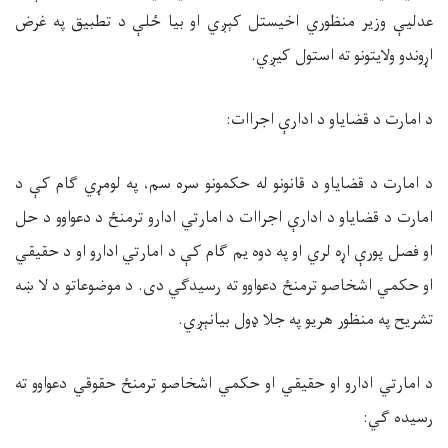
عدليې وزیر منظوري اخیستل کېږي او بیا ځلې د تطبیق په غرض
اړوندو ولایتونو ته استول کیږي.
د امارت د قضایاو د ادارې اجراات:
د امارت د قضایاو د قانونو له حکمونو سره سم، په لومړي ګام کې د
امارت د قضایاو د ادارې اجراات د امارتي ادارو ترمنځ د دعواوو د حل
او فصل پورې اړه لري او په دوه یم ګام کې د امارتي ادارو او د حقیقي
او حکمي اشخاصو ترمنځ دعواوو ته رسیدګي دی. د موضوعاتو د لا ښه
تشریح په منظور هریو په جلا ډول بیانېږي.
د امارتي ادارو او حقیقي او حکمي اشخاصو ترمنځ حقوقي دعواوو ته
رسیده ګي: