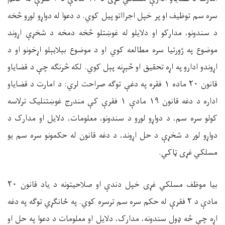
سره سم توظیف او پر خپل اجرااتو پیل کوي. د دعوا له دواړو لورو څخه
د سندونو، مدارکو او دلایلو له غوښتلو څخه دمخه د شخړې اړوند
موضوع په ژورتیا سره مطالعه کوي او د موضوع بېلابېلو اړخونو او د
اړوندو ادارو په اړه تحقیق او څېړنه پېل کوي. لکه څرنګه چې د قضایاو
قانون ۲۰ ماده ۱ فقره په دغې توګه صراحت لري: د امارت د قضایاو
اداره د دغه قانون ۱۹ مادې ۱ فقرې کې مندرج غوښتنلیک ترلاسه
کولو سره سم، د دواړو لورو د سندونو، معلومات، دلایل او مدارک د
دواړو لور د شخړې د حل اړوند، د دغه قانون له حکمونو سره سم یو
مسلکي غړی ټاکي.
بیا موظف مسلکي غړی خپل دندې او صلاحیتونه د یاد قانون ۲۰
مادې د ۲ فقرې له حکم سره سم ترسره کوي. په ځانګړي توګه په دغه
اړه چې څه ډول سندونه، مدارک، دلایل او معلومات د دعوا په حل او