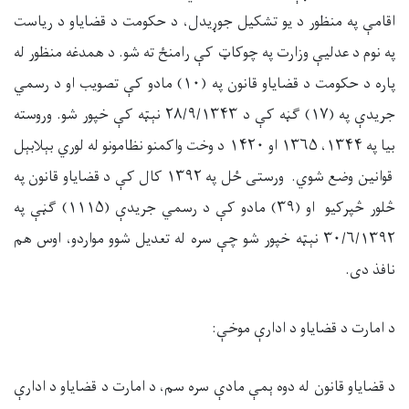
اقامې په منظور د یو تشکیل جوړیدل، د حکومت د قضایاو د ریاست
په نوم د عدليې وزارت په چوکاټ کې رامنځ ته شو. د همدغه منظور له
پاره د حکومت د قضایاو قانون په (۱۰) مادو کې تصویب او د رسمي
جریدې په (۱۷) ګڼه کې د ۲۸/۹/۱۳۴۳ نېټه کې خپور شو. وروسته
بیا په ۱۳۴۴، ۱۳۶۵ او ۱۴۲۰ د وخت واکمنو نظامونو له لوري بېلابېل
قوانین وضع شوي. ورستی ځل په ۱۳۹۲ کال کې د قضایاو قانون په
څلور څپرکیو او (۳۹) مادو کې د رسمي جریدې (۱۱۱۵) ګڼې په
۳۰/۶/۱۳۹۲ نېټه خپور شو چې سره له تعدیل شوو مواردو، اوس هم
نافذ دی.
د امارت د قضایاو د ادارې موخې:
د قضایاو قانون له دوه ېمې مادې سره سم، د امارت د قضایاو د ادارې