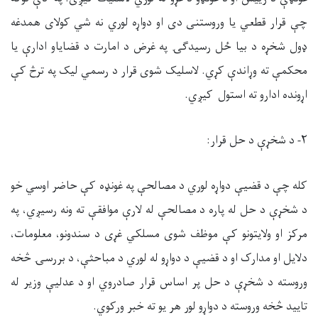
چې قرار قطعي یا وروستنی دی او دواړه لوري نه شي کولای همدغه
ډول شخړه د بیا ځل رسیدګۍ په غرض د امارت د قضایاو ادارې یا
محکمې ته وړاندې کړي. لاسلیک شوی قرار د رسمي لیک په ترڅ کې
اړونده ادارو ته استول کیږي.
۲- د شخړې د حل قرار:
کله چې د قضیې دواړه لوري د مصالحې په غونډه کې حاضر اوسي خو
د شخړې د حل له پاره د مصالحې له لارې موافقې ته ونه رسیږي، په
مرکز او ولایتونو کې موظف شوی مسلکي غړی د سندونو، معلومات،
دلایل او مدارک او د قضیې د دواړو له لوري د مباحثې، د بررسۍ څخه
وروسته د شخړې د حل پر اساس قرار صادروي او د عدليې وزیر له
تایید څخه وروسته د دواړو لور هر یو ته خبر ورکوي.