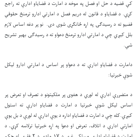
کې قضیه د حل او فصل په موخه د امارت د قضایاو ادارې ته راجع
کړي. د قضایاو د قانون له دریم فصل د امارتي ادارو ترمنځ حقوقي
قضیو ته د رسیدګۍ په اړه ځانګړی شوی دی. نو پر دغه اساس لازم
بلل کیږي چې د امارتي ادارو ترمنځ دعواو ته د رسیدګۍ بهیر تشریح
شي.
دامارت د قضایاو ادارې ته د دعواو پر اساس د امارتي ادارو لیکل
شوې خبرتیا:
د متضررې ادارې له لوري د هغوی پر ملکیتونو د تصرف او تعرض پر
اساس لیکل شوې خبرتیا د امارت د قضایاو ادارې ته استول
کیږي.کله چې د امارت د قضایاو اداره د یوې ادارې له لورې د بل یوې
امارتې ادارې د اتلاف، تعرض او دعوا په اړه خبرتیا ترلاسه کړي، د
امارت د قضایاو ادارې مسلکي غړی د ۱۷ مادې د ۲ فقرې له حکم