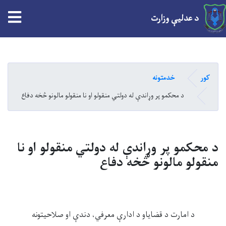
tion
د عدلیې وزارت
Skip
to
main
کور
خدمتونه
content
د محکمو پر وړاندې له دولتي منقولو او نا منقولو مالونو څخه دفاع
د محکمو پر وړاندې له دولتي منقولو او نا
منقولو مالونو څخه دفاع
د امارت د قضایاو د ادارې معرفي، دندې او صلاحیتونه