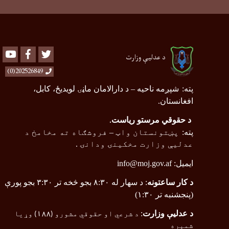
Youtube
Facebook
Twitter
د عدلیې وزارت
202526849(0)
پته
:
شپږمه ناحیه
–
د دارالامان ماڼۍ لویدیځ، کابل،
افغانستان.
د حقوقي مرستو ریاست
.
پته
:
پښتونستان واټ
–
فروشګاه ته مخامخ د
عدلیې وزارت مخکینۍ ودانۍ .
ایمیل:
info@moj.gov.af
د کار ساعتونه
: د سهار له ۸:۳۰ بجو څخه تر ۳:۳۰ بجو پورې
(پنجشنبه تر ۱:۳۰)
د عدلیې وزارت
:
د شرعي او حقوقي مشورو (
۱۸۸
) وړیا
شمېره