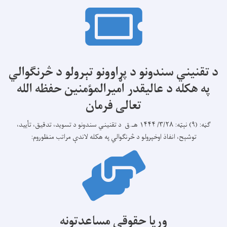
د تقنیني سندونو د پړاوونو تېرولو د څرنګوالي
په هکله د عالیقدر امیرالمؤمنین حفظه الله
تعالی فرمان
ګڼه: (۹) نېټه: ۳/۲۸/ ۱۴۴۴ هـ.ق د تقنیني سندونو د تسويد، تدقيق، تأیيد،
توشېح، انفاذ اوخپرولو د څرنګوالي په هکله لاندې مراتب منظوروم:
وړیا حقوقي مساعدتونه