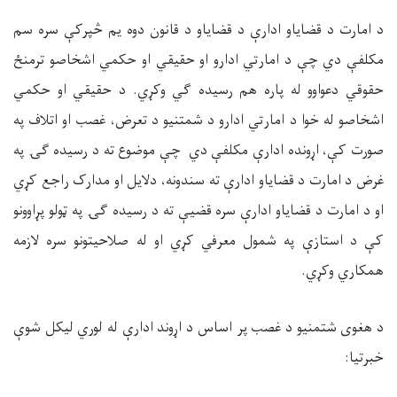
د امارت د قضایاو ادارې د قضایاو د قانون دوه یم څپرکې سره سم
مکلفې دي چې د امارتي ادارو او حقیقي او حکمي اشخاصو ترمنځ
حقوقي دعواوو له پاره هم رسیده ګي وکړي. د حقیقي او حکمي
اشخاصو له خوا د امارتي ادارو د شمتنیو د تعرض، غصب او اتلاف په
صورت کې، اړونده ادارې مکلفې دي چې موضوع ته د رسیده ګۍ په
غرض د امارت د قضایاو ادارې ته سندونه، دلایل او مدارک راجع کړي
او د امارت د قضایاو ادارې سره قضیې ته د رسیده ګۍ په ټولو پړاوونو
کې د استازې په شمول معرفي کړي او له صلاحیتونو سره لازمه
همکاري وکړي.
د هغوی شتمنیو د غصب پر اساس د اړوند ادارې له لوري لیکل شوې
خبرتیا: