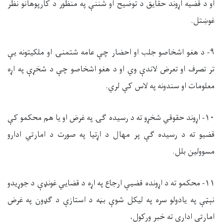
او د قضیه اړوند حقایق د توضیح او شننې په منظور د کارپوهانو نظر
غوښتل.
۹- د هغو اشخاصو جلب او احضار چې عامه شتمنۍ او ملکیتونه يې
تر تصرف او تعرض لاندې وي او د هغو اشخاصو چې د شخړې په اړه
معلومات او سندونه په لاس کې لري.
۱۰- اړوند حقوقي شخړو ته د رسیده ګۍ په غرض او یا هم محکمو کې
قضیو ته د رسیده ګې پر مهال د اړتیا په صورت د امارتي ادارو
مسوولین بلل.
۱۱- محکمو ته د اړونده قضیې ارجاع په اړه د قضایي غونډې د جوړیدو
نېټې په یادولو سره په لیکل شوې بڼه د استازې د ګډون په غرض
امارتي ادارې ته خبر ورکول،