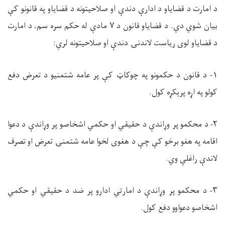
د امارت د قضایاو د ادارې دندې او صلاحیتونه د قضایاو په قانونو کې
بیان شوي دي. د قضایاو قانون د ۷ مادې له حکم سره سم، د امارت
د قضایاو لوی ریاست لاندنۍ دندې او صلاحیتونه لري:
۱-
د قانون د حکمونو په چوکاټ کې پر عامه شتمنیو د تعرض دفع
کولو په اړه پرېکړه کول.
۲- د محکمو پر وړاندې د حقیقي او حکمي اشخاصو پر وړاندې د دعوا
اقامه په هغو برخو کې چې د هغوی لخوا عامه شتمنۍ تعرض او تصرف
لاندې راغلې وي.
۳-
د محکمو پر وړاندې د امارتي ادارو پر ضد د حقیقي او حکمي
اشخاصو دعواوو دفع کول.