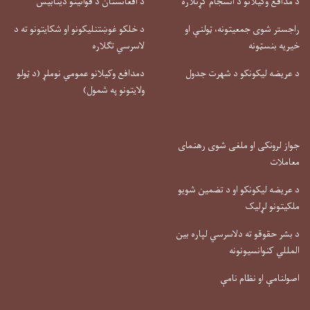
د مدافع وکیلانو د انسجام کړنلاره
د افغانستان د قوانینو دیتابیس
راجستر شوی جمعیتونه، ټولنې او
د خلکو غوښتنلیکونو او شکایتونو ته د
خیریه بنسټونه
لاسرسي تګلاره
د عریضه لیکونکو د شهرت جدول
دمدافع وکیلانو عمومي نوملړ (د ټولو
ولایتونو په شمول)
جواز لرونکی او ملغی شوی رهنمای
معاملات
د عریضه لیکونکو او د تضمین شویو
ملکیتونو لړلیک
د بشر حقوقو ته دلاسرسي لپاره بین
المللي کنوانسیونونه
اصولنامې او نظام نامې