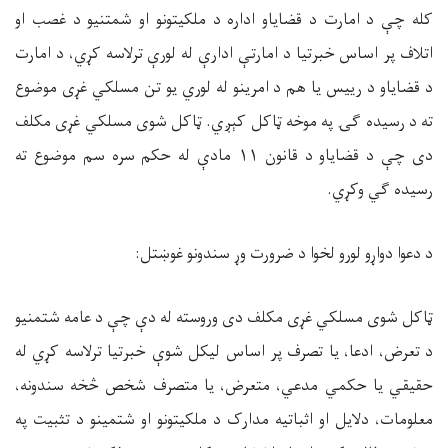
کله چې د امارت د قضایاو اداره د ملکیتونو او شمتنیو د غصب او
اتلاف پر اساس خبرتیا د امارتې ادارې له لورې ترلاسه کړي، د امارت
د قضایاو د رییس یا هم د امرینو له لوري یو تن مسلکي غړی موضوع
ته د رسیده ګۍ په موخه ټاکل کېږي. ټاکل شوی مسلکي غړی مکلف
دی چې د قضایاو د قانون ۱۱ مادې له حکم سره سم موضوع ته
رسیده ګي وکړي.
د دعوا دواړو لورو لخوا د ضرورت وړ سندونو غوښتل:
ټاکل شوی مسلکي غړی مکلف دی وروسته له دې چې د عامه شتمنیو
د تعرض، ادعا، یا تصرف پر اساس لیکل شوې خبرتیا ترلاسه کړي له
حقیقي یا حکمي مدعي، متعرض، یا متصرف شخص څخه سندونه،
معلومات، دلایل او اثباتیه مدارک د ملکیتونو او شتمینو د تثبیت په