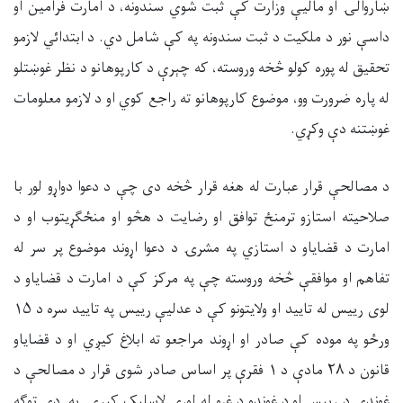
ښاروالۍ او ماليې وزارت کې ثبت شوي سندونه، د امارت فرامین او
داسې نور د ملکیت د ثبت سندونه په کې شامل دي. د ابتدائي لازمو
تحقیق له پوره کولو څخه وروسته، که چېرې د کارپوهانو د نظر غوښتلو
له پاره ضرورت وو، موضوع کارپوهانو ته راجع کوي او د لازمو معلومات
غوښتنه دې وکړي.
د مصالحې قرار عبارت له هغه قرار څخه دی چې د دعوا دواړو لور با
صلاحیته استازو ترمنځ توافق او رضایت د هڅو او منځګړیتوب او د
امارت د قضایاو د استازي په مشرۍ د دعوا اړوند موضوع پر سر له
تفاهم او موافقې څخه وروسته چې په مرکز کې د امارت د قضایاو د
لوی رییس له تایید او ولایتونو کې د عدليې رییس په تایید سره د ۱۵
ورځو په موده کې صادر او اړوند مراجعو ته ابلاغ کیږي او د قضایاو
قانون د ۲۸ مادې د ۱ فقرې پر اساس صادر شوی قرار د مصالحې د
غونډې د رییس او د غونډو د غړو له لوري لاسلیک کیږی. په دې توګه