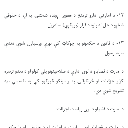
۱۲- د امارتي ادارو ترمنځ د هغوی اړونده شمتنۍ په اړه د حقوقي
شخړو د حل له پاره د قرار (پرېکړې) صادرول.
۱۳- د قانون د حکمونو په چوکاټ کې نورې ورسپارل شوې دندې
سرته رسول.
د امارت د قضایاو د لوی ادارې د صلاحیتونو پلي کولو او د دندو ترسره
کولو جزئیات او څرنګوالۍ په راتلونکو څپرکېو کې په تفصیلي بڼه
تشریح شوي دي.
د امارت د قضیاو د لوی ریاست اجراات:
د امارت د قضایاو لوی ریاست د امارت او د حقیقي او یا حکمي