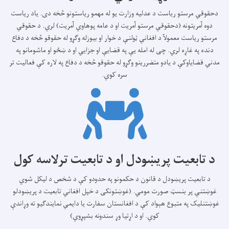
دحقوقي مرستو ریاست د عدلیه وزارت یو له مهمو ریاستونو څخه دی. یاد ریاست
دوه آمریتونه (دحقوقي مرستو آمریت او د عامه پوهاوي آمریت) لري. د حقوقي
مرستو ریاست معمولآ د افغاني ټولنې د خوار او بیوزله وګړو له حقوقو څخه د دفاع
دنده په غاړه لري. چی له امله یې په قضایې او جزایي او د ښځو او ماشومانو په
مدني قضایاوکې د یادو متضررینو وګړو له حقوقو څخه د دفاع په لاره کې فعالیت تر
سره کوي.
د تابعیت پریښودل او د تابعیت ترلاسه کول
د تابعیت پریښودل د قانون د حکمونو په حدودو کې د شخص د لیکل شوي
غوښتنې پر بنسټ صورت مومي. (غوښتونکی د خپل افغاني تابعیت د پریښودلو
غوښتنلیک په متبوع هېواد کې د افغانستان سفارت یا دایمي نمایندګیو ته وړاندې
کوي. او د اړتیا وړ سندونه بشپړوي)