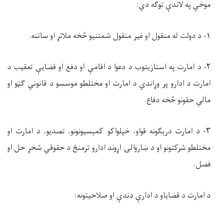
موخې په لاندې توګه دي:
۱- د دولت له منقول او غیر منقول شمتنیو څخه ملاتړ او ساتنه.
۲- د امارت په استازيتوب د دعوا د اقامې او دفع او قضایې تعقیب د
امارت د ادارو پر وړاندي د امارت او مختلطو موسسو د قانوني ګټو او
مالي حقونو څخه دفاع.
۳- د امارت درېګونه قواو، خپلواکو کمېسیونونو، تصدیو، د امارت او
مختلطو شرکتونو او د ښاروالۍ اړوند ادارو ترمنځ د حقوقي شخړ حل او
فصل.
د امارت د قضایاو د ادارې دندې او صلاحیتونه: