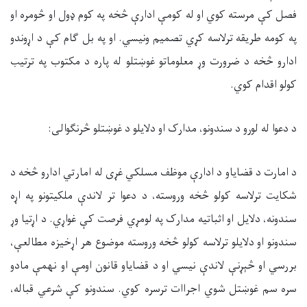
فصل کې مرسته کوي او له کومې ادارې څخه په کوم ډول او څومره او
په کومه طریقه ترلاسه کړي تصمیم ونیسي. او په بل ګام کې د اړوندو
ادارو څخه د ضرورت وړ معلوماتو غوښتلو له پاره د مکتوب په ترتیب
کولو اقدام کوي.
د دعوا له لورو د سندونو، مدارک او دلایلو د غوښتلو څرنګوالی:
د امارت د قضایاو د ادارې موظف مسلکي غړی له امارتي ادارو څخه د
شکایت ترلاسه کولو څخه وروسته، د دعوا تر لاندې ملکیتونو په اړه
سندونه، دلایل او اثباتیه مدارک په لومړي فرصت کې غواړي. د اړتیا وړ
سندونو او دلایلو ترلاسه کولو څخه وروسته موضوع هر اړخیزه مطالعې،
بررسي او څېړنې لاندې نیسي او د قضایاو قانون اومې او نهمې مادو
سره سم غوښتل شوي اجراات ترسره کوي. سندونو کې شرعي قباله،