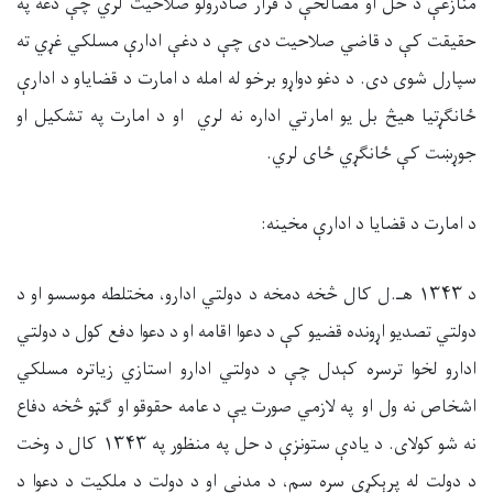
منازعې د حل او مصالحې د قرار صادرولو صلاحیت لري چې دغه په
حقیقت کې د قاضي صلاحیت دی چې د دغې ادارې مسلکي غړي ته
سپارل شوی دی. د دغو دواړو برخو له امله د امارت د قضایاو د ادارې
ځانګړتیا هیڅ بل یو امارتي اداره نه لري او د امارت په تشکیل او
جوړښت کې ځانګړي ځای لري.
د امارت د قضایا د ادارې مخینه:
د ۱۳۴۳ هـ.ل کال څخه دمخه د دولتي ادارو، مختلطه موسسو او د
دولتي تصدیو اړونده قضیو کې د دعوا اقامه او د دعوا دفع کول د دولتي
ادارو لخوا ترسره کېدل چې د دولتي ادارو استازي زیاتره مسلکي
اشخاص نه
ول
او
په لازمي صورت یې د عامه حقوقو او ګټو څخه دفاع
نه شو کولای. د یادې ستونزې د حل په منظور په ۱۳۴۳ کال د وخت
د دولت له پرېکړې سره سم، د مدني او د دولت د ملکیت د دعوا د