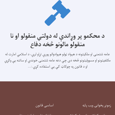
د محکمو پر وړاندې له دولتي منقولو او نا
منقولو مالونو څخه دفاع
عامه شتمنۍ او ملکیتونه د هېواد ټولو هېوادوالو پورې تړاو لري، د اسلامي امارت له
مکلفیتونو او مسوولیتونو څخه دی چې دغه عامه شتمنۍ خوندي او ساتنه یې وکړي
او د قانون په چوکاټ کې يې استفاده کړي.:...
زمونږ پخوانۍ ویب پاڼه
اساسی قانون