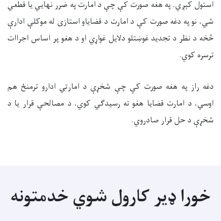
استول کېږي. په هغه صورت کې چې د امارت په ضرر نهایي یا قطعي
شي، نو په دغه صورت کې د امارت د قضایاو استازی له موکلې ادارې
څخه د نظر د تجدید غوښتلو دلایل غواړي او د هغو پر اساس اجراات
ترسره کوي.
دغه راز په هغه صورت کې چې شخړې د امارتي ادارو ترمنځ هم
اوسي، د امارت قضایا هغو ته رسیدګي کوي، د مصالحې قرار یا د
شخړې د حل قرار صادروي.
خورا ډیر کارول شوي خدمتونه