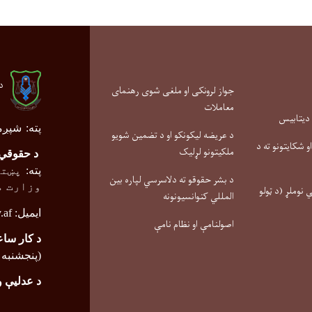
د
جواز لرونکی او ملغی شوی رهنمای
معاملات
 دیتابیس
پته
:
شپږم
د عریضه لیکونکو او د تضمین شویو
 شکایتونو ته د
ملکیتونو لړلیک
د حقوقي 
پته
:
پښتو
د بشر حقوقو ته دلاسرسي لپاره بین
وزارت م
نوملړ (د ټولو
المللي کنوانسیونونه
ایمیل:
.af
اصولنامې او نظام نامې
د کار ساع
(پنجشنبه تر ۰
د عدلیې 