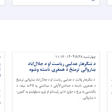
چهارشنبه ۱۴۰۴/۸/۲۸ - ۱۱:۱۷
دو
د ننګرهار عدليې رياست او د جلال‌اباد
پ
ښاروالۍ ترمنځ د همغږۍ ناسته وشوه
ن
د ننګرهار ولایت د عدليې رياست او د جلال‌اباد ښاروالۍ ترمنځ
د
د همغږۍ ناسته د جمادی‌الأولی د میاشتې په ۲۵مه نېټه، د
ک
یکشنبې په ورځ د دواړو ادارو رئیسانو او نورو مسؤولینو په ګډون،
د ښاروالۍ. . .
او 