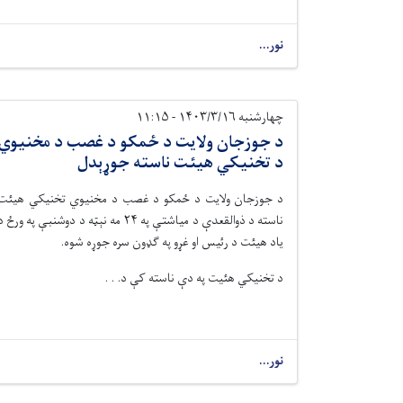
نور...
چهارشنبه ۱۴۰۳/۳/۱۶ - ۱۱:۱۵
د جوزجان ولایت د ځمکو د غصب د مخنیوي
د تخنیکي هیئت ناسته جوړېدل
د جوزجان ولایت د ځمکو د غصب د مخنيوي تخنيکي هيئت
ناسته د ذوالقعدې د مياشتې په ۲۴ مه نېټه د دوشنبې په ورځ 
ياد هيئت د رئيس او غړو په ګډون سره جوړه شوه.
د تخنيکي هئيت په دې ناسته کې د. . .
نور...