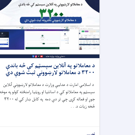
د معاملاتو په آنلاین سېسټم کې څه ‌باندې
۳۲۰۰ د معاملاتو لارښوونې ثبت شوې دي
د اسلامي امارت د عدلیې وزارت
د معاملاتو لارښوونې آنلاین
سېسټم په معاملاتو کې د اسانتیا او روڼتیا رامنځته کولو په موخه
جوړ
او فعاله کړی
چې
تر دې‌ دمه په کابل ښار کې له ۳۲۰۰
څخه زیات د. . .
نور...