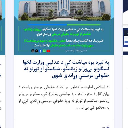
په تېره یوه میاشت کې د عدلیې وزارت لخوا
پ
لسګونو بې‌وزلو زیانمنو، شکمنو او تورنو ته
حقوقي مرستې وړاندې شوي
د
د اسلامي امارت د عدلیې وزارت د حقوقي مرستو رياست د
د
روان کال د محرم الحرام د میاشتې په ترڅ کې، لسګونو بی‌وزلو
زیانمنو، شکمنو او تورنو ته وړیا حقوقي مرستې وړاندې کړي او
په محکمو کې يې د. . .
پ
نور...
ن