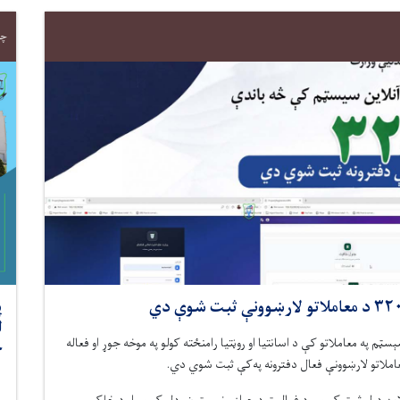
چهارش
پ
ل
ېسټم په معاملاتو کې د اسانتیا او روڼتیا رامنځته کولو په موخه جوړ
او فعاله
ح
.
د