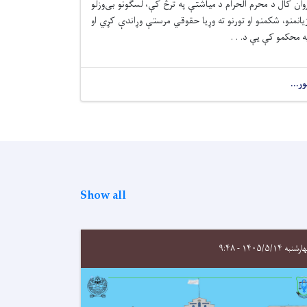
وان کال د محرم الحرام د میاشتې په ترڅ کې، لسګونو بی‌وزلو
یانمنو، شکمنو او تورنو ته وړیا حقوقي مرستې وړاندې کړي او
ه محکمو کې يې د. . .
ور...
Show all
نبه ۱۴۰۵/۵/۱۴ - ۹:۴۸