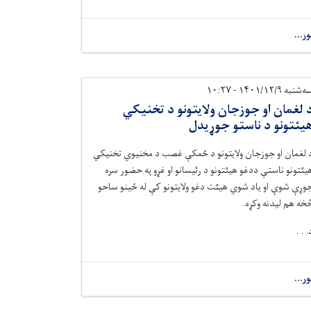
ور...
‌شنبه ۱۴۰۱/۱۲/۹ - ۱۰:۲۷
 لغمان او جوزجان ولایتونو د تخنیکي
یئتونو د ناستو جوړیدل
 لغمان او جوزجان ولایتونو د ځمکې غصب د مخنیوي تخنیکي
یئتونو ناستې ددغو هیئتونو د رئیسانو او غړو په حضور سره
وړې شوې او یاد شوي هیئت دغو ولایتونو کې له ځینو ساحو
خه هم لیدنه وکړه.
. . .
ور...