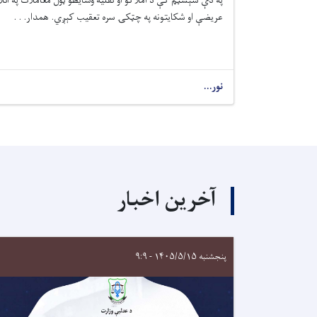
په دې سېسټم کې د املاکو او نقلیه وسایطو ټول معاملات په آ
عریضې او شکایتونه په چټکۍ سره تعقیب کېږي.
همدار. . .
نور...
آخرین اخبار
پنجشنبه ۱۴۰۵/۵/۱۵ - ۹:۹