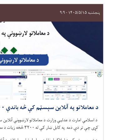
پنجشنبه ۱۴۰۵/۵/۱۵ - ۹:۹
د معاملاتو په آنلاین سېسټم کې څه ‌باندې ۳۲۰۰ د معاملاتو لارښوونې ثبت شوې دي
د اسلامي امارت د عدلیې وزارت
د معاملاتو لارښوونې آنلاین س
کړی
چې
تر دې‌ دمه په کابل ښار کې له ۳۲۰۰ څخه زیات د معاملاتو لارښوونې فعال دفترونه په‌کې ثبت شوي دي