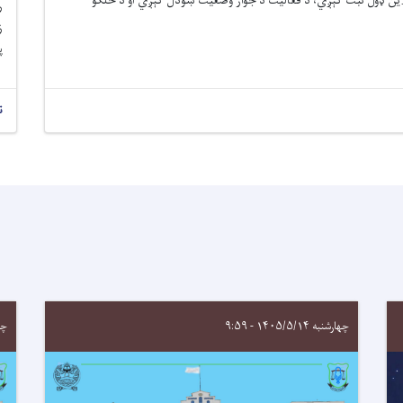
نلاین ډول ثبت کېږي، د فعالیت د جواز وضعیت ښودل کېږي او د خلکو
ر
ز
پ
ن
چهارشنبه ۱۴۰۵/۵/۱۴ - ۹:۵۹
چهارش