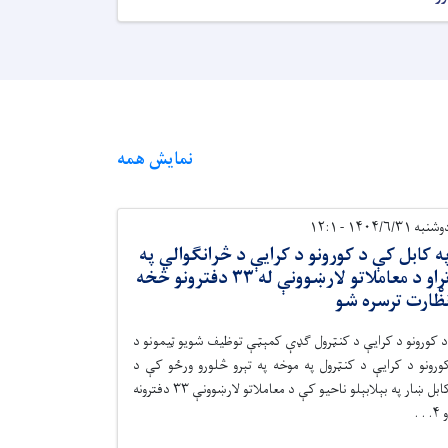
نمایش همه
شنبه ۱۴۰۴/۶/۳۱ - ۱۲:۱
ه کابل کې د کورونو د کرایې د څرانګوالي په
تړاو د معاملاتو لارښوونې له ۳۳ دفترونو څخه
ظارت ترسره شو
 کورونو د کرایې د کنټرول ګډې کمېټې توظیف شویو ټیمونو د
ورونو د کرايې د کنټرول په موخه په تېرو څلورو ورځو کې د
کابل ښار په بېلابېلو ناحيو کې د معاملاتو لارښوونې ۳۳ دفترونه
۴. . .