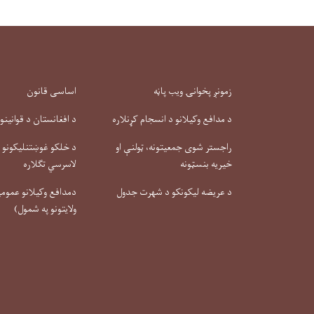
زمونږ پخوانۍ ویب پاڼه
اساسی قانون
د مدافع وکیلانو د انسجام کړنلاره
د افغانستان د قوانینو
راجستر شوی جمعیتونه، ټولنې او
د خلکو غوښتنلیکونو او
خیریه بنسټونه
لاسرسي تګلاره
د عریضه لیکونکو د شهرت جدول
دمدافع وکیلانو عمومي 
ولایتونو په شمول)