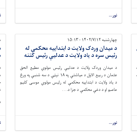
نور...
ن
چهارشنبه ۱۴۰۲/۷/۱۲ - ۱۵:۱۳
سه
د میدان وردک ولایت د ابتداییه محکمې له
د
رئیس سره د یاد ولایت د عدلیې رئیس کتنه
ه
د میدان وردک ولایت د عدليې رئیس مولوي مطیع الحق
د
د
عثمان د ربیع الاول د میاشتې په ۱۸ نېټې د سه شنبې په ورځ
ه
د یاد ولایت د ابتداییه محکمې له رئیس مولوي موسی کلیم
ج
عاصم او د دغې محکمې د جزا د. . .
څ
د
نور...
ن