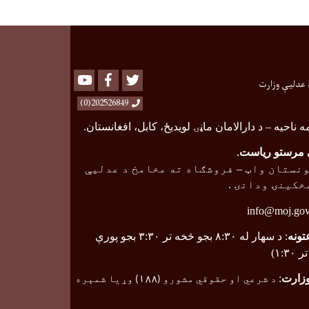
Youtube
Facebook
Twitter
 عدلیې وزارت
202526849(0)
ه ناحیه
–
د دارالامان ماڼۍ لویدیځ، کابل، افغانستان.
مرستو ریاست
.
نستان واټ
–
فروشګاه ته مخامخ د عدلیې
خکینۍ ودانۍ .
info@moj.gov
تونه
: د سهار له ۸:۳۰ بجو څخه تر ۳:۳۰ بجو پورې
۱:۳)
وزارت
:
د شرعي او حقوقي مشورو (
۱۸۸
) وړیا شمېره