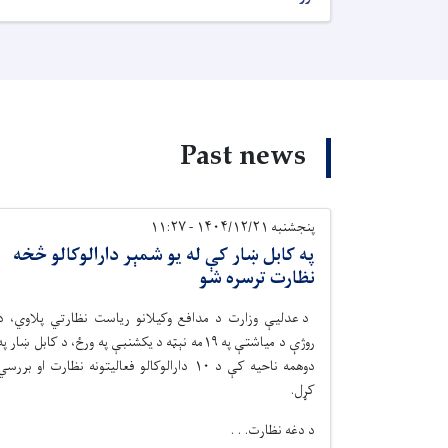
Past news
پنجشنبه ۱۴۰۴/۱۲/۲۱ - ۱۱:۲۷
په کابل ښار کې له یو شمېر دارالوکالو څخه
نظارت ترسره شو
د عدلیې وزارت د مدافع وکیلانو ریاست نظارتي پلاوي، د
روژې د مياشتې په
۱۹
مه نېټه د یکشنبې په ورځ، د کابل ښار په
دوهمه ناحیه کې د
۱۰
دارالوکالو فعالیتونه نظارت او بررسي
کړل.
د دغه نظارت. . .