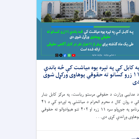
ه کابل کې په تېره یوه میاشت کې څه باندې
۱۱ زرو کسانو ته حقوقي پوهاوی ورکړل شوی
ی
 عدلیې وزارت د حقوقي مرستو رياست، په مرکز کابل ښار
کې د روان کال د محرم الحرام د میاشتې په اوږدو کې د ۴۱
برنامو په جوړولو سره ۱۱ زره او ۴۰۲ تنو هېوادوالو ته حقوقي
وهاوی وړاندې کړی دی. . .
ور...