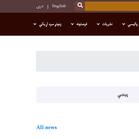
SEARCH
English
دری
 پالیسي
نشریات
فرصتونه
زمونږ سره اړیکې
پېښې
All news