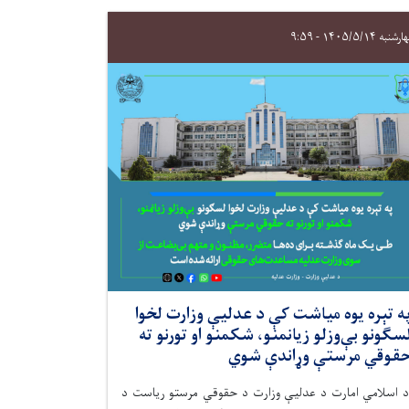
نبه ۱۴۰۵/۵/۱۴ - ۹:۵۹
ه تېره یوه میاشت کې د عدلیې وزارت لخوا
سګونو بې‌وزلو زیانمنو، شکمنو او تورنو ته
قوقي مرستې وړاندې شوي
 اسلامي امارت د عدلیې وزارت د حقوقي مرستو رياست د