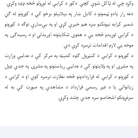
وکړه چې له ټاکل شوې کچې دکور د کرایې له لوړولو څخه ډډه وکړي.
دغه راز یادو ټیمونو د کابل ښار په بېلابېلو برخو کې د کورونو له ګڼ
شمېر کرایه نیونکنو سره هم خبرې کړي او په بې‌سارې توګه د کورونو
د کرایې لوړیدو څخه یې د هغوی شکایتونه اوریدلي او د رسیدګۍ په
موخه یې لازم اقدامات ترسره کړي دي.
د کورونو د کرایې د کنټرول ګډه کمېټه په مرکز کې د عدلیې وزارت
په مشرۍ او په ولایتونو کې د عدلیې ریاستونو په مشرۍ په جدي ډول
د کورونو د کرایې له قراردادونو څخه نظارت ترسره کوي او د کرایې د
زیاتوالي یا د غیر رسمي قرارداد د مشاهدې په صورت کې به له
سرغړونکو اشخاصو سره جدي چلند وکړي.