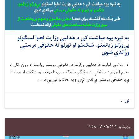
په تېره یوه میاشت کې د عدلیې وزارت لخوا لسګونو
بې‌وزلو زیانمنو، شکمنو او تورنو ته حقوقي مرستې
وړاندې شوي
د اسلامي امارت د عدلیې وزارت د حقوقي مرستو رياست د روان کال د
محرم الحرام د میاشتې په ترڅ کې، لسګونو بی‌وزلو زیانمنو، شکمنو او تورنو ته
وړیا حقوقي مرستې وړاندې کړي او په محکمو کې يې د. . .
نور...
چهارشنبه ۱۴۰۵/۵/۱۴ - ۹:۴۸