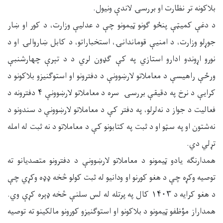
بلاکونه تر نظارت او بررسۍ لاندې ونيول.
د دغې کميټې پنځو ګونو ټيمونو چې د عدلیې وزارت، د کور او ښار
جوړلو وزارت، د امنیې قوماندانۍ، استخباراتو، د کابل ښاروالۍ او د
نورو اړوندو ادارو استازي په کې ګډون لري د د تېرې چهار‌شنبې
ورځې راهیسې د معاملاتو لارښوونې د دفترونو او استوګنیزو بلاکونو د
کرایې د نرخ په دقیقې بررسۍ سره د معاملاتو لارښوونې ۴ دفترونه د
فعاليت د جواز د نه‌لرلو، په دفتر کې د معاملاتو لارښوونې د سندونو د
نه‌شتون او په سټو او د ثبت په کتابونو کې د معاملاتو د نه ثبت له امله
تړلي دي.
همدارنګه یادو ټيمونو د معاملاتو لارښوونې د دفترونو متصديانو ته
توصیه وکړه چې د هغو کورنو او ودانیو له ثبت کولو څخه ډډه وکړي چې
د هغو کرایه د ۱۴۰۳ کال په پرتله له لس سلنې څخه ډېره کړې وي.
همداراز مؤظفو ټیمونو د بلاکونو او استوګنیزو کورونو مالکینو ته توصیه