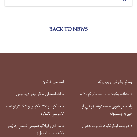
BACK TO NEWS
زمونږ پخوانۍ ویب پاڼه
اساسی قانون
د مدافع وکیلانو د انسجام کړنلاره
د افغانستان د قوانینو دیتابیس
راجستر شوی جمعیتونه، ټولنې او
د خلکو غوښتنلیکونو او شکایتونو ته د
خیریه بنسټونه
لاسرسي تګلاره
د عریضه لیکونکو د شهرت جدول
دمدافع وکیلانو عمومي نوملړ (د ټولو
ولایتونو په شمول)