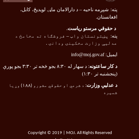
پته
:
شپږمه ناحیه
–
د دارالامان ماڼۍ لویدیځ، کابل،
افغانستان.
د حقوقي مرستو ریاست
.
پته
:
پښتونستان واټ
–
فروشګاه ته مخامخ د
عدلیې وزارت مخکینۍ ودانۍ .
ایمیل:
info@moj.gov.af
د کار ساعتونه
: د سهار له ۸:۳۰ بجو څخه تر ۳:۳۰ بجو پورې
(پنجشنبه تر ۱:۳۰)
د عدلیې وزارت
:
د شرعي او حقوقي مشورو (
۱۸۸
) وړیا
شمېره
Copyright © 2019 | MOJ. All Rights Reserved