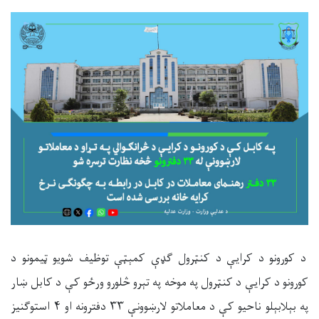
د کورونو د کرایې د کنټرول ګډې کمېټې توظیف شویو ټیمونو د
کورونو د کرايې د کنټرول په موخه په تېرو څلورو ورځو کې د کابل ښار
په بېلابېلو ناحيو کې د معاملاتو لارښوونې ۳۳ دفترونه او ۴ استوګنیز