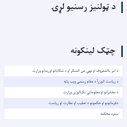
د ټولنیز رسنیو لړۍ
چټک لینکونه
د امر باالمعروف او نهي عن المنکر او د شکایاتو اوریدلو وزارت
د ریاست الوزرأ د مقام رسمی ویب پاڼه
د مخابراتو او معلوماتی تکنالوژی وزارت
دفرمانونو او حکمونو د تعقیب او نظارت لو ریاست
ستره محکمه