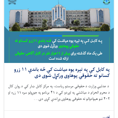
په کابل کې په تېره یوه میاشت کې څه باندې ۱۱ زرو
کسانو ته حقوقي پوهاوی ورکړل شوی دی
د عدلیې وزارت د حقوقي مرستو رياست، په مرکز کابل ښار کې د روان کال
د محرم الحرام د میاشتې په اوږدو کې د ۴۱ برنامو په جوړولو سره ۱۱ زره او
۴۰۲ تنو هېوادوالو ته حقوقي پوهاوی وړاندې کړی دی. . .
نور...