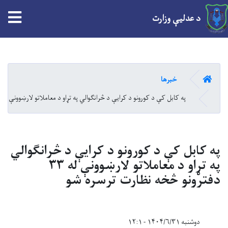
tion
د عدلیې وزارت
Skip
to
main
کور
خبرها
content
په کابل کې د کورونو د کرایې د څرانګوالي په تړاو د معاملاتو لارښوونې له ۳۳ دفترونو څخه نظارت ترسره شو
په کابل کې د کورونو د کرایې د څرانګوالي
په تړاو د معاملاتو لارښوونې له ۳۳
دفترونو څخه نظارت ترسره شو
دوشنبه ۱۴۰۴/۶/۳۱ - ۱۲:۱