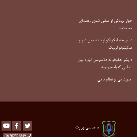
جواز لرونکی او ملغی شوی رهنمای
معاملات
د عریضه لیکونکو او د تضمین شویو
ملکیتونو لړلیک
د بشر حقوقو ته دلاسرسي لپاره بین
المللي کنوانسیونونه
اصولنامې او نظام نامې
Youtube
Facebook
Twitter
د عدلیې وزارت
202526849(0)