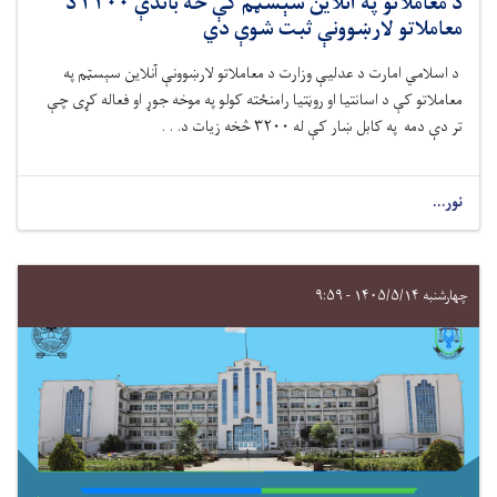
د معاملاتو په آنلاین سېسټم کې څه ‌باندې ۳۲۰۰ د
معاملاتو لارښوونې ثبت شوې دي
د اسلامي امارت د عدلیې وزارت
د معاملاتو لارښوونې آنلاین سېسټم په
معاملاتو کې د اسانتیا او روڼتیا رامنځته کولو په موخه جوړ
او فعاله کړی
چې
تر دې‌ دمه په کابل ښار کې له ۳۲۰۰ څخه زیات د. . .
نور...
چهارشنبه ۱۴۰۵/۵/۱۴ - ۹:۵۹