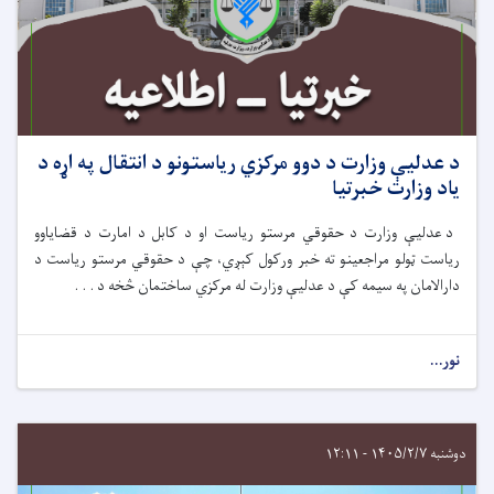
د عدلیې وزارت د دوو مرکزي ریاستونو د انتقال په اړه د
یاد وزارت خبرتیا
د عدلیې وزارت د حقوقي مرستو ریاست او د کابل د امارت د قضایاوو
ریاست ټولو مراجعینو ته خبر ورکول کېږي، چې د حقوقي مرستو ریاست د
دارالامان په سیمه کې د عدلیې وزارت له مرکزي ساختمان څخه د . . .
نور...
دوشنبه ۱۴۰۵/۲/۷ - ۱۲:۱۱