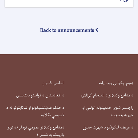
Back to announcements
زمونږ پخوانۍ ویب پاڼه
اساسی قانون
د مدافع وکیلانو د انسجام کړنلاره
د افغانستان د قوانینو دیتابیس
راجستر شوی جمعیتونه، ټولنې او
د خلکو غوښتنلیکونو او شکایتونو ته د
خیریه بنسټونه
لاسرسي تګلاره
د عریضه لیکونکو د شهرت جدول
دمدافع وکیلانو عمومي نوملړ (د ټولو
ولایتونو په شمول)