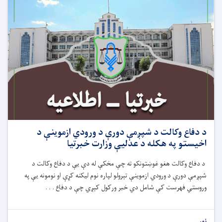
د دفاع وکالت د شپږمې دورې د ورودي ازموینې د
اخیستو په هکله د عدلیې وزارت خبرتیا
د دفاع وکالت هغو غوښتونکو ته چې مخکې له دې یې د دفاع وکالت د
شپږمې دورې د ورودي ازموینې تېرولو لپاره نوم لیکنه کړې او نومونه یې په
وروستي فهرست کې شامل دي خبر ورکول کېږي چې د دفاع . . .
نور...