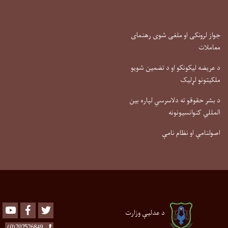
جواز لرونکی او ملغی شوی رهنمای
معاملات
د عریضه لیکونکو او د تضمین شویو
ملکیتونو لړلیک
د بشر حقوقو ته دلاسرسي لپاره بین
المللي کنوانسیونونه
اصولنامې او نظام نامې
Youtube
Facebook
Twitter
د عدلیې وزارت
202526849(0)