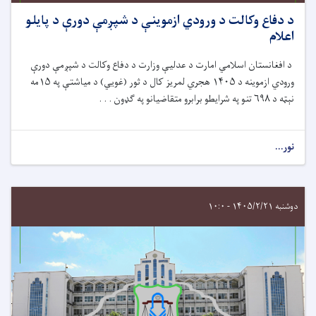
د دفاع وکالت د ورودي ازموينې د شپږمې دورې د پایلو
اعلام
د افغانستان اسلامي امارت د عدلیې وزارت د دفاع وکالت د شپږمې دورې
ورودي ازموینه د ۱۴۰۵ هجري لمریز کال د ثور (غويي) د میاشتې په ۱۵مه
نېټه د ۶۹۸ تنو په شرایطو برابرو متقاضیانو په ګډون . . .
نور...
دوشنبه ۱۴۰۵/۲/۲۱ - ۱۰:۰