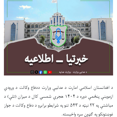
د افغانستان اسلامي امارت د عدليې وزارت ددفاع وکالت د ورودي
ازموینې پنځمې دوره د
۱۴۰۴
هجري شمسي کال د میزان (تلې) د
میاشتې په
۲۲
نېټه د
۵۴۳
تنو په شرایطو برابرو د دفاع وکالت د جواز
غوښتونکو په ګډون سره واخیسته
.