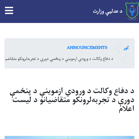
tion
د عدلیې وزارت
Skip
to
main
کور
ANNOUNCEMENTS
content
د دفاع وکالت د ورودي ازموينې د پنځمې دورې د تجربه‌لرونکو متقاضیانو 
د دفاع وکالت د ورودي ازموينې د پنځمې
دورې د تجربه‌لرونکو متقاضیانو د لیست
اعلام