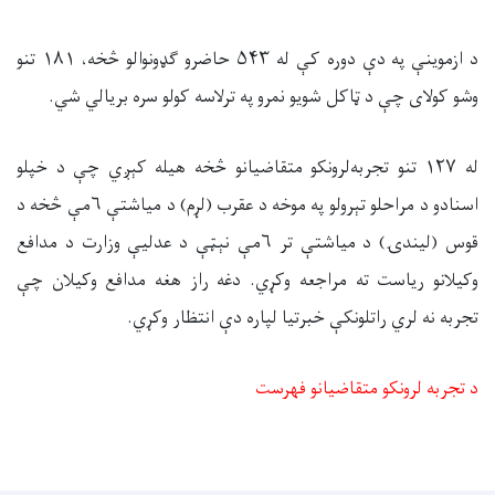
د ازموینې په دې دوره کې له
۵۴۳
حاضرو ګډونوالو څخه،
۱۸۱
تنو
وشو کولای چې د ټاکل شویو نمرو په ترلاسه کولو سره بریالي شي
.
له
۱۲۷
تنو تجربه‌لرونکو متقاضیانو څخه هیله کېږي چې د خپلو
اسنادو د مراحلو تېرولو په موخه د عقرب (لړم) د میاشتې
۶
مې څخه د
قوس (لیندۍ) د میاشتې تر
۶
مې نېټې د عدلیې وزارت د مدافع
وکیلانو ریاست ته مراجعه وکړي. دغه راز هغه مدافع وکیلان چې
تجربه نه لري راتلونکې خبرتیا لپاره دې انتظار وکړي
.
د تجربه لرونکو متقاضیانو فهرست