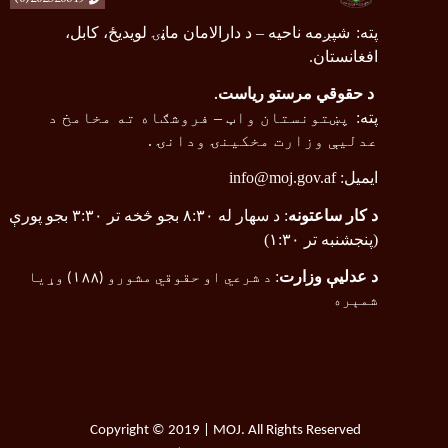
پته
:
شپږمه ناحیه
–
د دارالامان ماڼۍ لویدیځ، کابل،
افغانستان.
د حقوقي مرستو ریاست
.
پته
:
پښتونستان واټ
–
فروشګاه ته مخامخ د
عدلیې وزارت مخکینۍ ودانۍ .
ایمیل:
info@moj.gov.af
د کار ساعتونه
: د سهار له ۸:۳۰ بجو څخه تر ۳:۳۰ بجو پورې
(پنجشنبه تر ۱:۳۰)
د عدلیې وزارت
:
د شرعي او حقوقي مشورو (
۱۸۸
) وړیا
شمېره
Copyright © 2019 | MOJ. All Rights Reserved