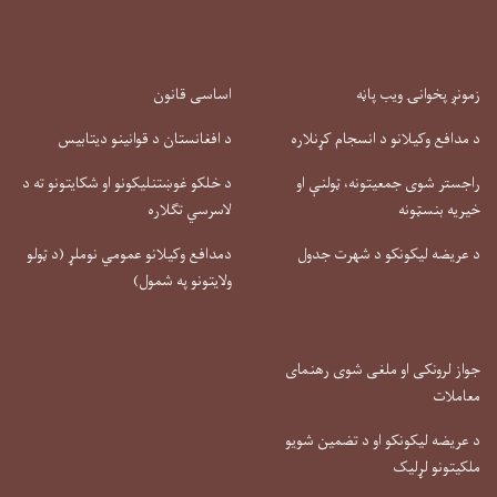
زمونږ پخوانۍ ویب پاڼه
اساسی قانون
د مدافع وکیلانو د انسجام کړنلاره
د افغانستان د قوانینو دیتابیس
راجستر شوی جمعیتونه، ټولنې او
د خلکو غوښتنلیکونو او شکایتونو ته د
خیریه بنسټونه
لاسرسي تګلاره
د عریضه لیکونکو د شهرت جدول
دمدافع وکیلانو عمومي نوملړ (د ټولو
ولایتونو په شمول)
جواز لرونکی او ملغی شوی رهنمای
معاملات
د عریضه لیکونکو او د تضمین شویو
ملکیتونو لړلیک