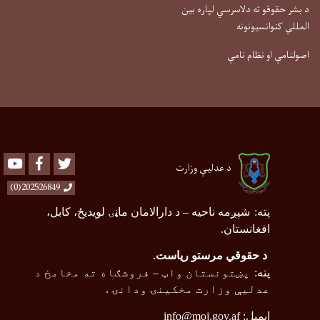
د بشر حقوقو ته دلاسرسي لپاره بین
المللي کنوانسیونونه
اصولنامې او نظام نامې
Youtube
Facebook
Twitter
د عدلیې وزارت
202526849(0)
پته
:
شپږمه ناحیه
–
د دارالامان ماڼۍ لویدیځ، کابل،
افغانستان.
د حقوقي مرستو ریاست
.
پته
:
پښتونستان واټ
–
فروشګاه ته مخامخ د
عدلیې وزارت مخکینۍ ودانۍ .
ایمیل:
info@moj.gov.af