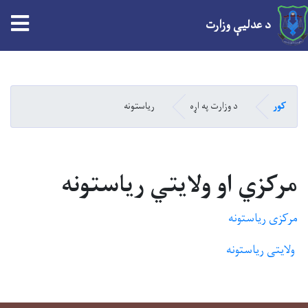
د عدلیې وزارت
Skip
to
main
کور
د وزارت په اړه
ریاستونه
content
مرکزي او ولایتي ریاستونه
مرکزی ریاستونه
ولایتی ریاستونه