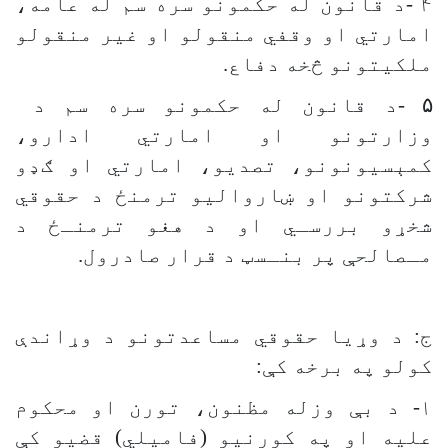
۴
-
د قانون له حکمونو سره سم له عامه،
امارتي او وقفي منقولو او غیر منقولو
ملکیتونو څخه دفاع
.
۵
-
د قانون له حکمونو سره سم د
وزارتونو او امارتي ادارو،
کمېسیونونو، تصدیو، امارتي او ګډو
شرکتونو او ښاروالیو ترمنځ د حقوقي
شخړو بررسـي او د هغو ترمنـځ د
مـصالحې پر بنـسټ د قرار صادرول
.
ج: د وړیا حقوقي مساعدتونو د وړاندې
کولو په برخه کې:
۱- د بې وزله مظنون، تورن او
محکوم
علیه او په کورنیو (فامیلي) قضیو کې