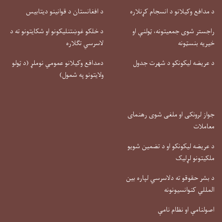
د مدافع وکیلانو د انسجام کړنلاره
د افغانستان د قوانینو دیتابیس
راجستر شوی جمعیتونه، ټولنې او
د خلکو غوښتنلیکونو او شکایتونو ته د
خیریه بنسټونه
لاسرسي تګلاره
د عریضه لیکونکو د شهرت جدول
دمدافع وکیلانو عمومي نوملړ (د ټولو
ولایتونو په شمول)
جواز لرونکی او ملغی شوی رهنمای
معاملات
د عریضه لیکونکو او د تضمین شویو
ملکیتونو لړلیک
د بشر حقوقو ته دلاسرسي لپاره بین
المللي کنوانسیونونه
اصولنامې او نظام نامې