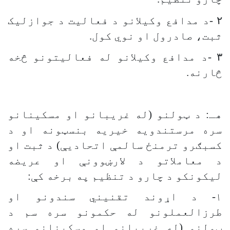
۲
-
د مدافع وکیلانو د فعالیت د جوازلیک
ثبت، صادرول او نوي کول
.
۳
-
د مدافع وکیلانو له فعالیتونو څخه
څارنه
.
هـ: د ټولنو (له غریبانو او مسكينانو
سره مرستندویه خیریه بنسټونه او د
کسبګرو ترمنځ سالمې اتحادیې) د ثبت او
د معاملاتو د لارښوونې او عریضه
لیکونکو د چارو د تنظیم په برخه کې:
۱- د اړوند تقنیني سندونو او
طرزالعملونو له حکمونو سره سم د
ټولنو (له غریبانو او مسكينانو سره