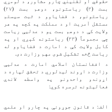
حقوقي او تقنیني چارو مشاور، د لومړي
بست (۳) ریاستونو، دوهم بست (۲۷)
ریاستونو، د قضایاوو د ثبت سیستم
مستقل آمریت او د مملکت په کچه په هر
ولایت کې د دوهم بست یو د عدلیې ریاست
چې مجموعاً (۳۳) ریاستونه کېږي او په
کابل ولایت کې د امارت د قضایاوو له
ریاست څخه تشکیل شوی مهم وزارت دی.
د افغانستان اسلامي امارت د عدلیې
وزارت د اړوند لیدلوري د تحقق لپاره د
اړوندو واحدونو په واسطه لاندې
فعالیتونه ترسره کوي:
الف: د قانون جوړونې په چارو او علمي