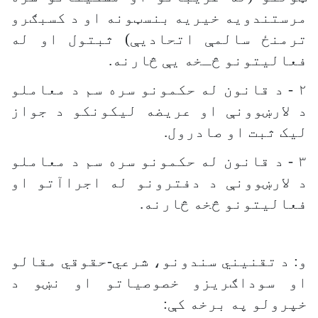
مرستندویه خیریه بنسټونه او د کسبګرو
ترمنځ سالمې اتحادیې) ثبتول او له
فعالیتونو څـخه یې څارنه
.
۲
-
د قانون له حکمونو سره سم د معاملو
د لارښوونې او عریضه لیکونکو د جواز
لیک ثبت او صادرول.
۳
-
د قانون له حکمونو سره سم د معاملو
د لارښوونې د دفترونو له اجراآتو او
فعالیتونو څخه څارنه.
و: د تقنیني سندونو، شرعي-حقوقي مقالو
او سوداګریزو خصوصیاتو او نښو د
خپرولو په برخه کې: