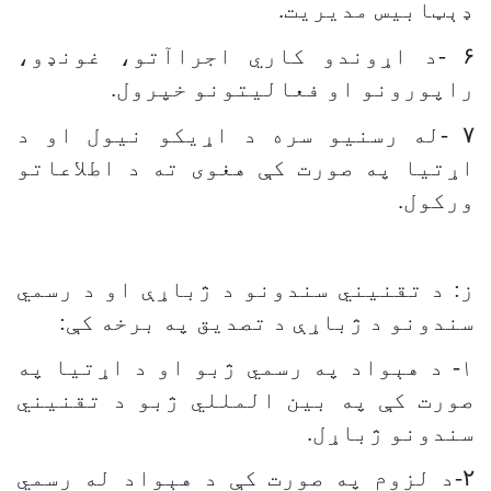
ډېټابیس مديريت
.
۶
-
د اړوندو کاري اجراآتو، غونډو،
راپورونو او فعالیتونو خپرول
.
۷
-
له رسنیو سره د اړیکو نیول او د
اړتیا په صورت کې هغوی ته د اطلاعاتو
ورکول
.
ز: د تقنیني سندونو د ژباړې او د رسمي
سندونو د ژباړې د تصدیق په برخه کې:
۱- د هېواد په رسمي ژبو او د اړتیا په
صورت کې په بین المللي ژبو د تقنیني
سندونو ژباړل
.
۲
-
د لزوم په صورت کې د هېواد له رسمي