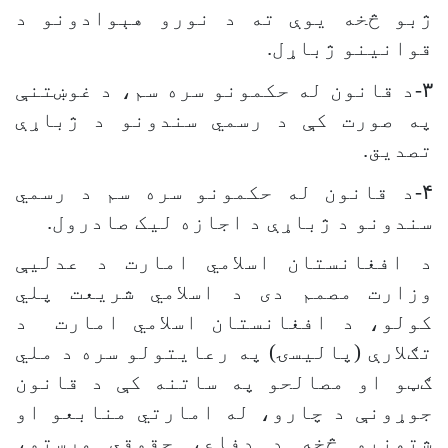
ژبو څخه یوې ته د نورو هېوادونو د
قوانینو ژباړل
.
۳
-
د قانون له حکمونو سره سم، د غوښتنې
په صورت کې د رسمي سندونو د ژباړې
تصدیق
.
۴
-
د قانون له حکمونو سره سم د رسمي
سندونو د ژباړې د اجازه لیک صادرول
.
د افغانستان اسلامي امارت د عدلیې
وزارت مصمم دی د اسلامي شریعت پلي
کولو، د افغانستان اسلامي امارت د
تګلارې (پالیسۍ) په رعایتولو سره د ملي
ګټو او مصالحو په ساتنه کې د قانون
جوړونې د چارو، له امارتي منابعو او
شتمنیو څخه د دفاع، حقوقي مرستو،