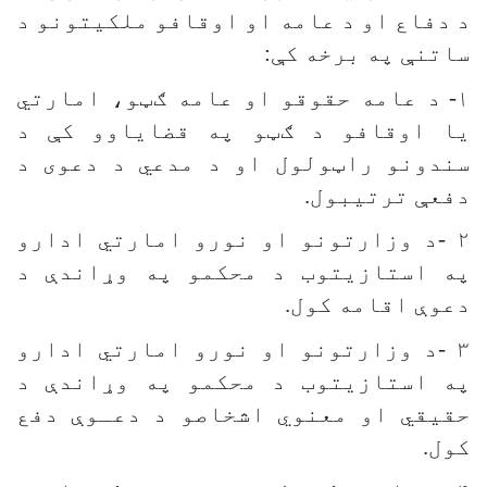
د دفاع او د عامه او اوقافو ملکیتونو د
ساتنې په برخه کې:
۱-
د عامه حقوقو او عامه ګټو، امارتي
یا اوقافو د ګټو په قضایاوو کې د
سندونو راټولول او د مدعي د دعوی د
دفعې ترتیبول
.
۲
-
د وزارتونو او نورو امارتي ادارو
په استازیتوب د محکمو په وړاندې د
دعوې اقامه کول.
۳
-
د وزارتونو او نورو امارتي ادارو
په استازیتوب د محکمو په وړاندې د
حقیقي او معنوي اشخاصو د دعـوې دفع
کول
.