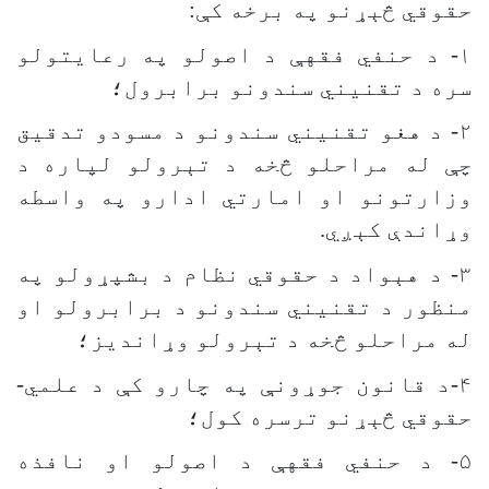
حقوقي څېړنو په برخه کې:
۱- د حنفي فقهې د اصولو په رعایتولو
سره د تقنیني سندونو برابرول؛
۲- د هغو تقنیني سندونو د مسودو تدقیق
چې له مراحلو څخه د تېرولو لپاره د
وزارتونو او امارتي ادارو په واسطه
وړاندې کېږي.
۳- د هېواد د حقوقي نظام د بشپړولو په
منظور د تقنیني سندونو د برابرولو او
له مراحلو څخه د تېرولو وړاندیز؛
۴-د قانون جوړونې په چارو کې د علمي-
حقوقي څېړنو ترسره کول؛
۵- د حنفي فقهې د اصولو او نافذه