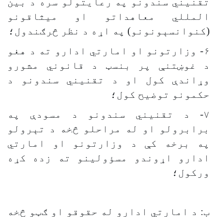
تقنیني سندونو په رعایتولو سره د بین
المللي معاهداتو او میثاقونو
(کنوانسېونونو) په اړه د نظر څرګندول؛
۶- وزارتونو او امارتي ادارو ته د هغو
د غوښتنې پر بنسټ د قانوني مشورو
وړاندې کول او د تقنیني سندونو د
حکمونو توضیح کول؛
۷- د تقنیني سندونو د مسودې په
برابرولو او له مراحلو څخه د تېرولو
په برخه کې د وزارتونو او امارتي
ادارو اړوندو مسؤولینو ته زده کړه
ورکول؛
ب: د امارتي ادارو له حقوقو او ګټو څخه