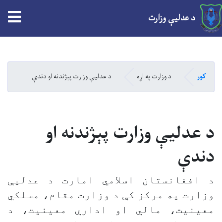
tion
د عدلیې وزارت
Skip
to
main
کور
د وزارت په اړه
د عدلیې وزارت پېژندنه او دندې
content
د عدلیې وزارت پېژندنه او
دندې
د افغانستان اسلامي امارت د عدلیې
وزارت په مرکز کې د وزارت مقام، مسلکي
معینیت، مالي او اداري معینیت، د