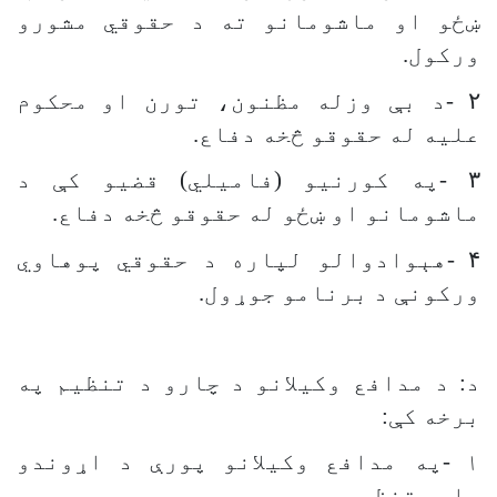
ښځو او ماشومانو ته د حقوقي مشورو
ورکول.
۲
-
د بې وزله مظنون، تورن او
محکوم
علیه له حقوقو څخه دفاع
.
۳
-
په کورنيو (فامیلي) قضیو کې د
ماشومانو او ښځو له حقوقو څخه دفاع
.
۴
-
هېوادوالو لپاره د حقوقي پوهاوي
ورکونې د برنامو جوړول
.
د: د مدافع وکیلانو د چارو د تنظیم په
برخه کې:
۱
-
په مدافع وکیلانو پورې د اړوندو
چارو تنظیم.