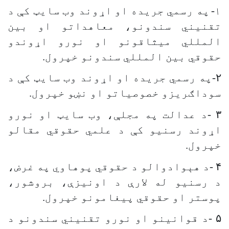
۱-
په رسمي جریده او اړوند وب سایټ کې د
تقنیني سندونو، معاهداتو او بین
المللي میثاقونو او نورو اړوندو
حقوقي بین المللي سندونو خپرول
.
۲
-
په رسمي جریده او اړوند وب سايټ کې د
سوداګریزو خصوصیاتو او نښو خپرول
.
۳
-
د عدالت په مجلې، وب سایټ او نورو
اړوند رسنیو کې د علمي حقوقي مقالو
خپرول
.
۴
-
د هېوادوالو د حقوقي پوهاوي په غرض،
د رسنیو له لارې د اونيزې، بروشور،
پوستر او حقوقي پیغامونو خپرول
.
۵
-
د قوانینو او نورو تقنیني سندونو د