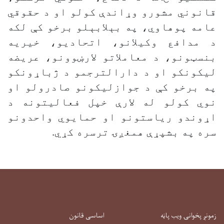
قانوني مشورو وړاندې کولو او د حقوقي
عامه پوهاوي، په بېلابېلو برخو کې لکه
د مدافع وکیلانو، اتحادیو، خیریه
بنسټونو، د معاملاتو لارښوونو، عریضه
لیکونکو او د دارالترجمو د ژباړونکو
په برخو کې د جوازلیکونو صادرولو او
نوي کولو له لارې خپل فعالیتونه د
اړوندو ریاستونو او حمایوي واحدونو
سره په بشپړې همغږۍ ترسره کړي.
زمونږ پخوانۍ ویب پاڼه
اساسی قانون