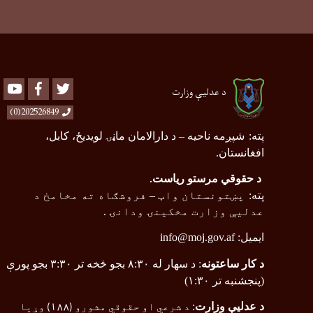
Youtube
Facebook
Twitter
د عدلیې وزارت
202526849(0)
پته
:
شپږمه ناحیه
–
د دارالامان ماڼۍ لویدیځ، کابل،
افغانستان.
د حقوقي مرستو ریاست
.
پته
:
پښتونستان واټ
–
فروشګاه ته مخامخ د
عدلیې وزارت مخکینۍ ودانۍ .
ایمیل:
info@moj.gov.af
د کار ساعتونه
: د سهار له ۸:۳۰ بجو څخه تر ۳:۳۰ بجو پورې
(پنجشنبه تر ۱:۳۰)
د عدلیې وزارت
:
د شرعي او حقوقي مشورو (
۱۸۸
) وړیا