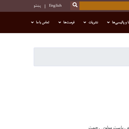
SEARCH
English
پښتو
 و پالیسی‌ها
نشریات
فرصت‌ها
تماس با ما
ه امارت اسلامی افغانستان روز چهارشنبه، 28 ذوالحجه به ریاست مولوی رحمت