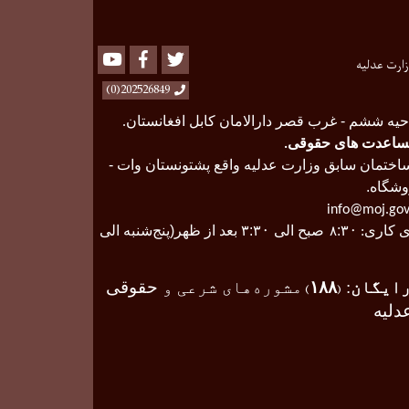
Youtube
Facebook
Twitter
زارت عدلیه
202526849(0)
حیه ششم - غرب قصر دارالامان کابل افغانستان
.
ساعدت های حقوقی
.
ختمان سابق وزارت عدلیه واقع پشتونستان وات -
وشگاه.
info@moj.gov
 کاری
۰
:۳
صبح الی ۳
۰
:۳
بعد از ظهر(پنج‌شنبه الی
:
۸
ایگان
:
۱۸۸
مشوره‌های شرعی و
حقوقی
)
(
دلیه