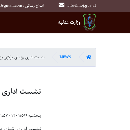
info@moj.gov.af
0202526849 : moj.afghanistan@gmail.com : اطلاع رسانی
Main navigation
وزارت عدلیه
HOME
NEWS
نشست اداری رؤسای مرکزی وزار
نشست اداری رؤ
پنجشنبه ۱۴۰۱/۵/۶ - ۹:۵۷