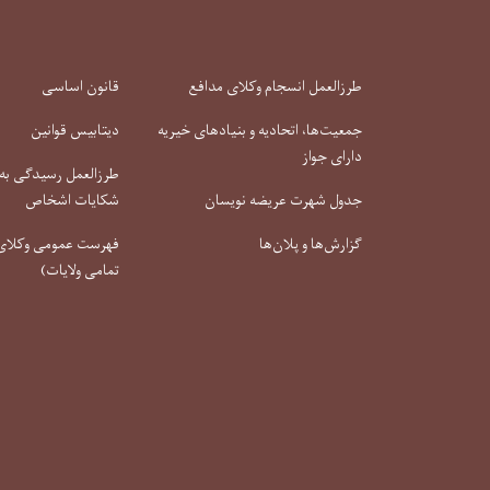
طرزالعمل انسجام وکلای مدافع
قانون اساسی
جمعیت‌ها، اتحادیه و بنیادهای خیریه
دیتابیس قوانین
دارای جواز
طرزالعمل رسیدگی به 
جدول شهرت عریضه نویسان
شکایات اشخاص
گزارش‌ها و پلان‌ها
فهرست عمومی وکلای 
تمامی ولایات)