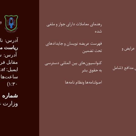
و
رهنمای معاملات دارای جواز و ملغی
شده
آدرس
نا
:
فهرست عریضه نویسان و جایدادهای
عرایض و
ریاست م
تحت تضمین
آدرس
سا
:
کنوانسیون‌های بین المللی دسترسی
مقابل فر
مدافع (شامل
به حقوق بشر
ایمیل:
.af
ساعت‌های
اصولنامه‌ها ونظام نامه‌ها
۱:۳۰)
شماره
ر
وزارت ع