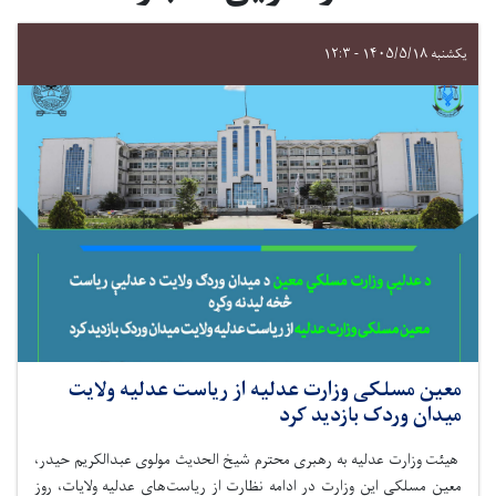
یکشنبه ۱۴۰۵/۵/۱۸ - ۱۲:۳
معین مسلکی وزارت عدلیه از ریاست عدلیه ولایت
میدان وردک بازدید کرد
هیئت وزارت عدلیه به رهبری محترم شیخ الحدیث مولوی عبدالکریم حیدر،
معین مسلکی این وزارت در ادامه نظارت از ریاست‌
های عدلیه ولایات، روز