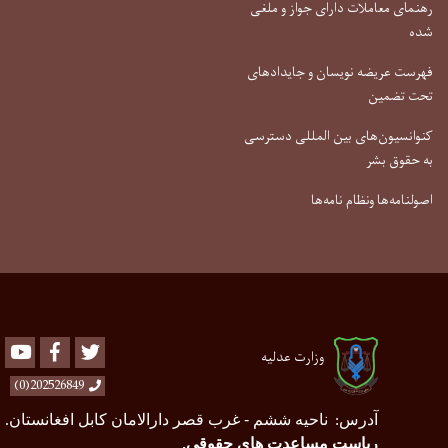
رهنمای معاملات دارای جواز و ملغی
شده
فهرست عریضه نویسان و جایدادهای
تحت تضمین
کنوانسیون‌های بین المللی دسترسی
به حقوق بشر
اصولنامه‌ها ونظام نامه‌ها
Youtube
Facebook
Twitter
وزارت عدلیه
202526849(0)
آدرس
ناحیه ششم - غرب قصر دارالامان کابل افغانستان
.
:
ریاست مساعدت های حقوقی
.