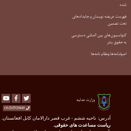
شده
فهرست عریضه نویسان و جایدادهای
تحت تضمین
کنوانسیون‌های بین المللی دسترسی
به حقوق بشر
اصولنامه‌ها ونظام نامه‌ها
Youtube
Facebook
Twitter
وزارت عدلیه
202526849(0)
آدرس
ناحیه ششم - غرب قصر دارالامان کابل افغانستان
.
:
ریاست مساعدت های حقوقی
.