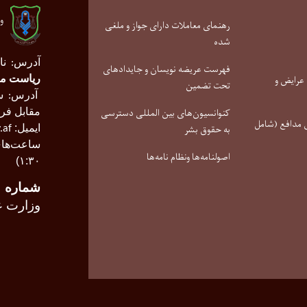
و
رهنمای معاملات دارای جواز و ملغی
شده
آدرس
نا
:
فهرست عریضه نویسان و جایدادهای
عرایض و
ریاست م
تحت تضمین
آدرس
سا
:
کنوانسیون‌های بین المللی دسترسی
مقابل فر
مدافع (شامل
به حقوق بشر
ایمیل:
.af
ساعت‌های
اصولنامه‌ها ونظام نامه‌ها
۱:۳۰)
شماره
ر
وزارت ع