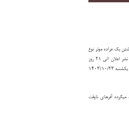
شتن یک عراده موتر نوع
کاستر کوریایی مادل ۲۰۰۳ این وزارت اشتراک نموده و نقل شرطنامه به شکل هارد از تاریخ نشر اعلان الی ۲۱ روز
تقویمی از آمریت تدارکات بدست آورند جلسه آفرگشایی به ساعت ۱۰:۳۰ بجه قبل از ظهر به روز یکشنبه ۱۴۰۳/۱۰/۲۳
لب اخذ میگردد آفرهای ناوقت