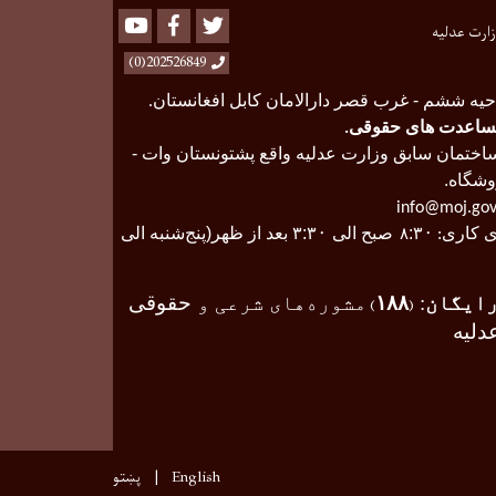
Youtube
Facebook
Twitter
زارت عدلیه
202526849(0)
حیه ششم - غرب قصر دارالامان کابل افغانستان
.
ساعدت های حقوقی
.
ختمان سابق وزارت عدلیه واقع پشتونستان وات -
وشگاه.
info@moj.gov
 کاری
۰
:۳
صبح الی ۳
۰
:۳
بعد از ظهر(پنج‌شنبه الی
:
۸
ایگان
:
۱۸۸
مشوره‌های شرعی و
حقوقی
)
(
دلیه
English
پښتو