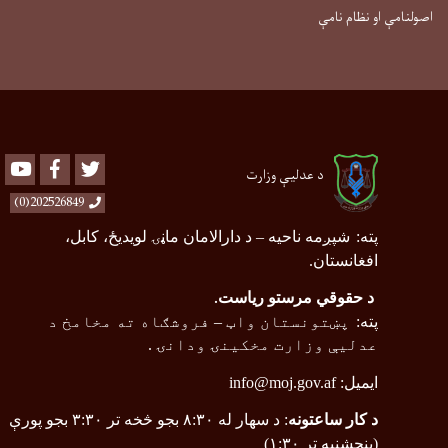
اصولنامې او نظام نامې
Youtube
Facebook
Twitter
د عدلیې وزارت
202526849(0)
پته
:
شپږمه ناحیه
–
د دارالامان ماڼۍ لویدیځ، کابل،
افغانستان.
د حقوقي مرستو ریاست
.
پته
:
پښتونستان واټ
–
فروشګاه ته مخامخ د
عدلیې وزارت مخکینۍ ودانۍ .
ایمیل:
info@moj.gov.af
د کار ساعتونه
: د سهار له ۸:۳۰ بجو څخه تر ۳:۳۰ بجو پورې
(پنجشنبه تر ۱:۳۰)