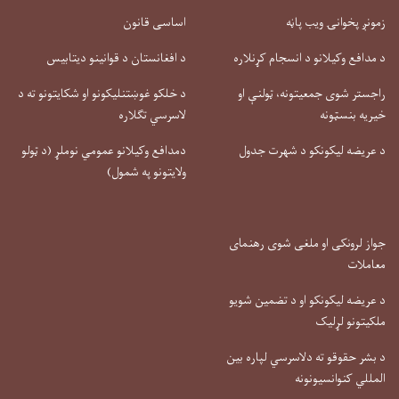
زمونږ پخوانۍ ویب پاڼه
اساسی قانون
د مدافع وکیلانو د انسجام کړنلاره
د افغانستان د قوانینو دیتابیس
راجستر شوی جمعیتونه، ټولنې او
د خلکو غوښتنلیکونو او شکایتونو ته د
خیریه بنسټونه
لاسرسي تګلاره
د عریضه لیکونکو د شهرت جدول
دمدافع وکیلانو عمومي نوملړ (د ټولو
ولایتونو په شمول)
جواز لرونکی او ملغی شوی رهنمای
معاملات
د عریضه لیکونکو او د تضمین شویو
ملکیتونو لړلیک
د بشر حقوقو ته دلاسرسي لپاره بین
المللي کنوانسیونونه