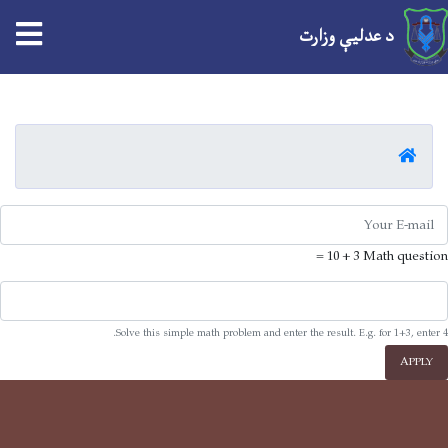
tion
د عدلیې وزارت
Skip
to
main
کور
content
E-mai
3 + 10 =
Math question
Solve this simple math problem and enter the result. E.g. for 1+3, enter 4.
APPLY