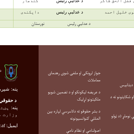
 فضل الحق شاکر
د عدلیې رئیس
کندهار
ی خلیل احمد
د عدلیې رئیس
دایکندی
د عدلیې رئیس
نورستان
د
جواز لرونکی او ملغی شوی رهنمای
معاملات
 دیتابیس
پته
:
شپږم
د عریضه لیکونکو او د تضمین شویو
 شکایتونو ته د
ملکیتونو لړلیک
د حقوقي 
پته
:
پښتو
د بشر حقوقو ته دلاسرسي لپاره بین
وزارت م
نوملړ (د ټولو
المللي کنوانسیونونه
ایمیل:
.af
اصولنامې او نظام نامې