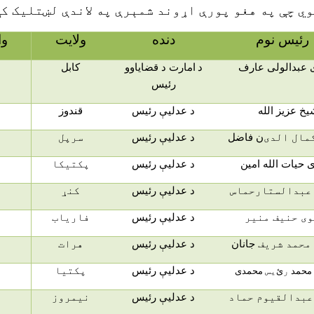
ي چې په هغو پورې اړوند شمېرې په لاندې لښتلیک کې
رئیس نوم
دنده
ولایت
وا
 عبدالولی عارف
د
امارت د قضایاوو
کابل
رئیس
یخ عزیز الله
د عدلیې رئیس
قندوز
مال الدی
ن فاضل
د عدلیې رئیس
سرپل
 حیات الله امین
د عدلیې رئیس
پکتیکا
عبدالستارحماس
د عدلیې رئیس
کنړ
ی حنیف منیر
د عدلیې رئیس
فاریاب
محمد شریف
جانان
د عدلیې رئیس
هرات
د عدلیې رئیس
پکتیا
محمد
ر
ئ
یس
محمدی
عبدالقیوم حماد
د عدلیې رئیس
نیمروز