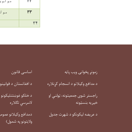
۳۲
مولوی
۳۳
مولو
۳۴
زمونږ پخوانۍ ویب پاڼه
اساسی قانون
د مدافع وکیلانو د انسجام کړنلاره
د افغانستان د قوانینو
راجستر شوی جمعیتونه، ټولنې او
د خلکو غوښتنلیکونو او
خیریه بنسټونه
لاسرسي تګلاره
د عریضه لیکونکو د شهرت جدول
دمدافع وکیلانو عمومي 
ولایتونو په شمول)