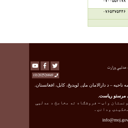
۰۷۰۰۵۵۲۱۷۸
۰۷۶۵۳۷۵۴۴۶
Youtube
Facebook
Twitter
 عدلیې وزارت
202526849(0)
ه ناحیه
–
د دارالامان ماڼۍ لویدیځ، کابل، افغانستان.
مرستو ریاست
.
نستان واټ
–
فروشګاه ته مخامخ د عدلیې
خکینۍ ودانۍ .
info@moj.gov