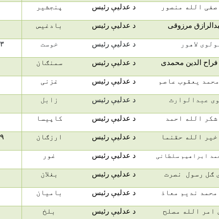
صفی الله منصور
د عدلیې رئیس
پنجشیر
بدالرازق مرزوقی
د عدلیې رئیس
بادغیس
ولوی لاهور
د عدلیې رئیس
خوست
۳
فراح الدین محمدی
د عدلیې رئیس
سمنګان
حمد یعقوب عاصم
د عدلیې رئیس
غزنی
ی عبدالوارث
د عدلیې رئیس
زابل
شکر الله احمد
د عدلیې رئیس
کاپیسا
خیر الله حقنما
د عدلیې رئیس
ارزګان
۹
د عدلیې رئیس
غور
مد ابراهیم سلطانی
 ګل رسول نصرت
د عدلیې رئیس
بغلان
محمد ندیم معاذ
د عدلیې رئیس
بامیان
 امر الله مصلح
د عدلیې رئیس
بلخ