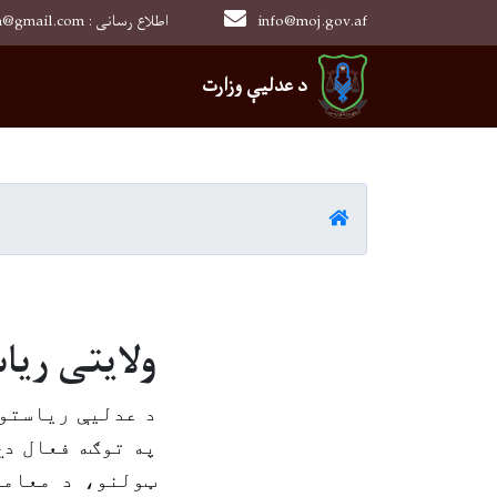
info@moj.gov.af
0202526849 : moj.afghanistan@gmail.com : اطلاع رسانی
Main navigation
د عدلیې وزارت
کور
ولایتی ریا
د عدلیې ریاستون
په توګه فعال دي
ټولنو، د معامل