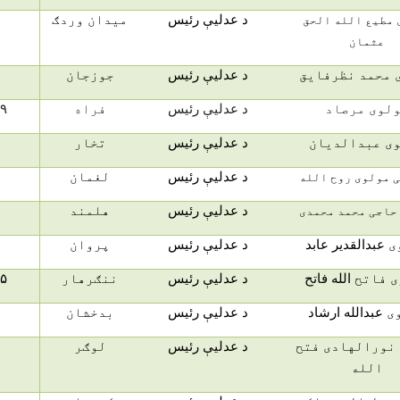
د عدلیې رئیس
میدان وردګ
 مطیع الله الحق
عثمان
 محمد نظرفایق
د عدلیې رئیس
جوزجان
لوی مرصاد
د عدلیې رئیس
فراه
۹
ی عبدالدیان
د عدلیې رئیس
تخار
د عدلیې رئیس
لغمان
 مولوی روح الله
د عدلیې رئیس
هلمند
حاجی محمد محمدی
ی
عبدالقدیر عابد
د عدلیې رئیس
پروان
ی فاتح
الله فاتح
د عدلیې رئیس
ننګرهار
۵
ی
عبدالله ارشاد
د عدلیې رئیس
بدخشان
نورالهادی فتح
د عدلیې رئیس
لوګر
الله