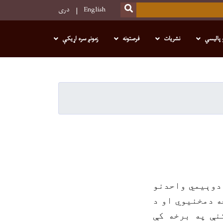
SEARCH
English
دری
 پالیسي
نشریات
فرصتونه
زمونږ سره اړیکې
 دوېیمي واحدنو
ه دمخنیوي او د
نې په برخه کې