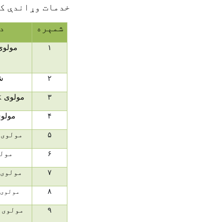
خدمات وړاندې کو
شمېره
د
۱
مولوی
۲
ش
۳
مولوی
ک
۴
مولوی
۵
مولوی 
۶
مولو
۷
مولوی 
۸
مولوی
۹
مولوی 