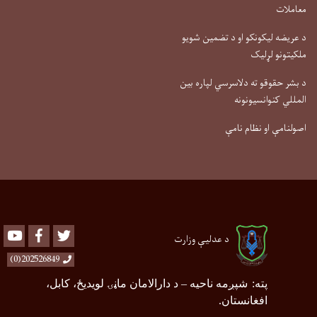
معاملات
د عریضه لیکونکو او د تضمین شویو
ملکیتونو لړلیک
د بشر حقوقو ته دلاسرسي لپاره بین
المللي کنوانسیونونه
اصولنامې او نظام نامې
Youtube
Facebook
Twitter
د عدلیې وزارت
202526849(0)
پته
:
شپږمه ناحیه
–
د دارالامان ماڼۍ لویدیځ، کابل،
افغانستان.