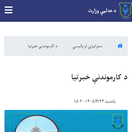
tion
د عدلیې وزارت
Skip
to
main
کور
ستراتیژي او پالیسي
د کارموندنې خبرتیا
content
د کارموندنې خبرتیا
یکشنبه ۱۴۰۵/۳/۲۴ - ۱۵:۲