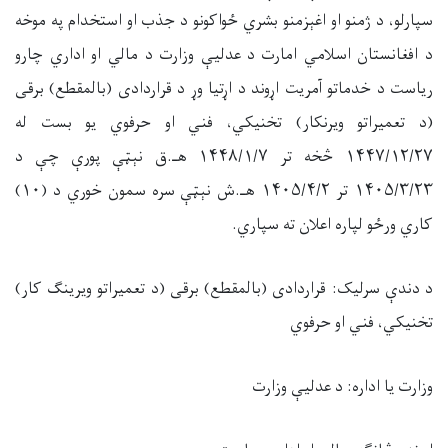
سپارلو، د ژمنو او اغېزمنو بشري ځواکونو د جذب او استخدام په موخه
د افغانستان اسلامي امارت د عدلیې وزارت د مالي او اداري چارو
ریاست د خدماتو آمریت اړوند د اړتیا وړ د قراردادی (بالمقطع) برقی
(د تعمیراتو ویرنکار) تخنیکي، فني او حرفوي یو بست له
۱۴۴۷/۱۲/۲۷ څخه تر ۱۴۴۸/۱/۷ هـ.ق نېټې پورې چې د
۱۴۰۵/۳/۲۳ تر ۱۴۰۵/۴/۲ هـ.ش نېټې سره سمون خوري د (۱۰)
کاري ورځو لپاره اعلان ته سپاري.
د دندې سرلیک: قراردادی (بالمقطع) برقی (د تعمیراتو ویرینګ کار)
تخنیکي، فني او حرفوي
وزارت یا اداره: د عدلیې وزارت