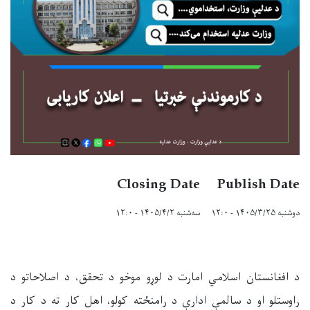
Closing Date
Publish Date
دوشنبه ۱۴۰۵/۳/۲۵ - ۱۲:۰
سه‌شنبه ۱۴۰۵/۴/۲ - ۱۲:۰
د افغانستان اسلامي امارت د لوړو موخو د تحقق، د اصلاحاتو د
راوستلو او د سالمې ادارې د رامنځته کولو، اهل کار ته د کار د