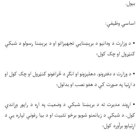
بېول.
اساسي وظیفې:
• د وزارت د ودانیو د برېښنايي تجهیزاتو او د برېښنا رسولو د شبکې
کنټرول او چک کول؛
• د وزارت د دفترونو، دهلېزونو او انګړ د څراغونو کنټرول او چک کول او
د اړتیا په صورت کې د هغو نصب او بدلول؛
• اړوند مدیرت ته د برېښنا شبکې د وضعیت په اړه د راپور وړاندې
کول، د شبکې د زیانمنو شویو برخو تثبیت او د بیا رغونې لپاره یې د
اړتیاوو برآورد کول؛