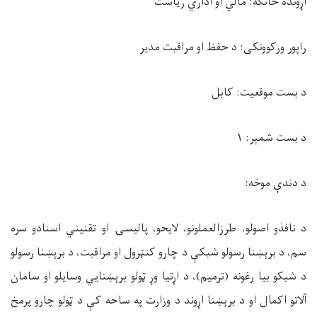
اړونده څانګه: مالي او اداري ریاست
راپور ورکوونکی: د حفظ او مراقبت مدیر
د بست موقعیت: کابل
د بست شمېر: ۱
د دندې موخه:
د نافذو اصولو، طرزالعملونو، لایحو، پالیسۍ او تقنیني اسنادو سره
سم، د برېښنا رسولو شبکې د چارو کنټرول او مراقبت، د برېښنا رسولو
د شبکو بیا رغونه (ترمیم)، د اړتیا وړ ټولو برېښنايي وسایلو او سامان
آلاتو اکمال او د برېښنا اړوند د وزارت په ساحه کې د ټولو چارو پرمخ