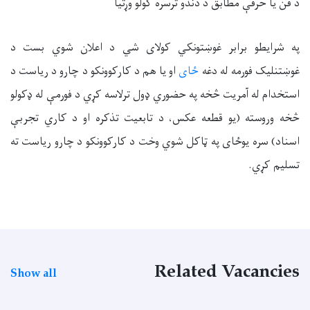
د فن یا حرفې مطابق د دندو ترسره کولو وړتیا
په شرایطو برابر غوښتونکي کولای شي د اعلان شوي بست د
غوښتنلیک فورمه له دغه
ځای
او یا هم د کارکوونکو د چارو د ریاست د
استخدام له آمریت څخه په حضوري ډول ترلاسه کړي د فورمې له ډکولو
څخه وروسته (یو قطعه عکس، د تابعیت تذکره او د کاري تجربې
اسناد) سره یوځای په ټاکل شوي وخت د کارکوونکو د چارو ریاست ته
تسلیم کړي.
Related Vacancies
Show all