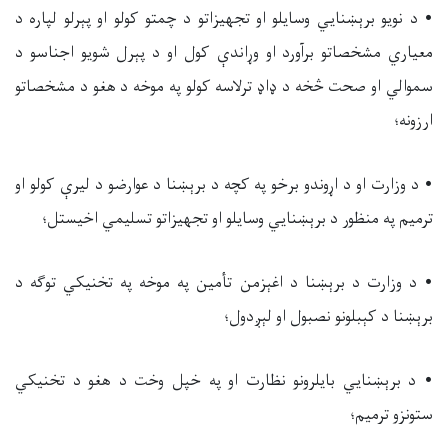
• د نویو برېښنايي وسایلو او تجهیزاتو د چمتو کولو او پېرلو لپاره د
معیاري مشخصاتو برآورد او وړاندې کول او د پېرل شویو اجناسو د
سموالي او صحت څخه د ډاډ ترلاسه کولو په موخه د هغو د مشخصاتو
ارزونه؛
• د وزارت او د اړوندو برخو په کچه د برېښنا د عوارضو د لیرې کولو او
ترمیم په منظور د برېښنايي وسایلو او تجهیزاتو تسلیمي اخیستل؛
• د وزارت د برېښنا د اغېزمن تأمین په موخه په تخنیکي توګه د
برېښنا د کېبلونو نصبول او لېږدول؛
• د برېښنايي بایلرونو نظارت او په خپل وخت د هغو د تخنیکي
ستونزو ترمیم؛