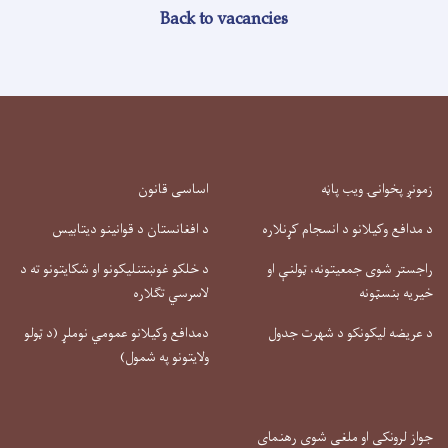
Back to vacancies
زمونږ پخوانۍ ویب پاڼه
اساسی قانون
د مدافع وکیلانو د انسجام کړنلاره
د افغانستان د قوانینو دیتابیس
راجستر شوی جمعیتونه، ټولنې او
د خلکو غوښتنلیکونو او شکایتونو ته د
خیریه بنسټونه
لاسرسي تګلاره
د عریضه لیکونکو د شهرت جدول
دمدافع وکیلانو عمومي نوملړ (د ټولو
ولایتونو په شمول)
جواز لرونکی او ملغی شوی رهنمای