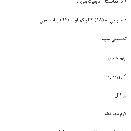
• د افغانستان تابعیت ولري.
• عمر یې له (۱۸) کالو کم او له (۶۴) زیات نه‌وي.
تحصیلي سویه:
اړتیا نه‌لري
کاري تجربه:
یو کال
لازم مهارتونه: