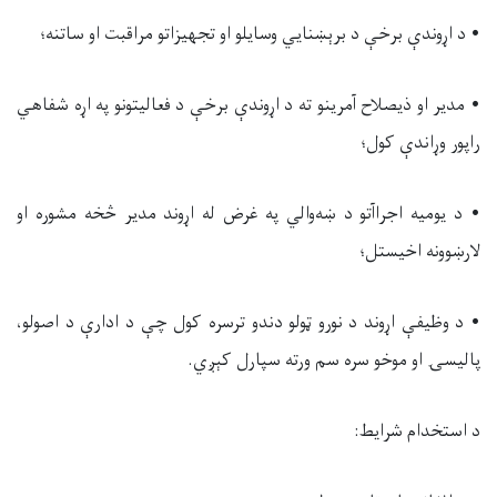
• د اړوندې برخې د برېښنايي وسایلو او تجهیزاتو مراقبت او ساتنه؛
• مدیر او ذیصلاح آمرینو ته د اړوندې برخې د فعالیتونو په اړه شفاهي
راپور وړاندې کول؛
• د یومیه اجراآتو د ښه‌والي په غرض له اړوند مدیر څخه مشوره او
لارښوونه اخیستل؛
• د وظیفې اړوند د نورو ټولو دندو ترسره کول چې د ادارې د اصولو،
پالیسۍ او موخو سره سم ورته سپارل کېږي.
د استخدام شرایط: