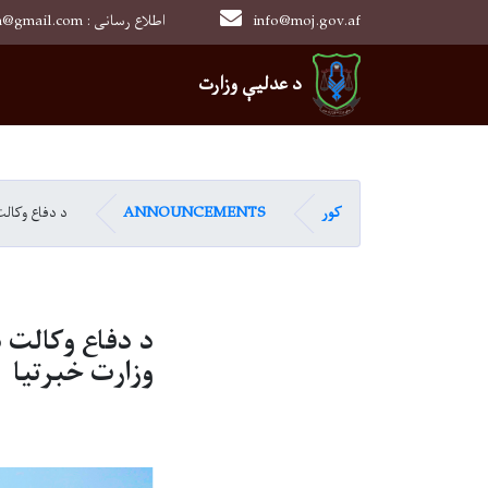
info@moj.gov.af
0202526849 : moj.afghanistan@gmail.com : اطلاع رسانی
Main navigation
د عدلیې وزارت
کور
ANNOUNCEMENTS
د دفاع وکالت
د دفاع وکالت 
وزارت خبرتیا