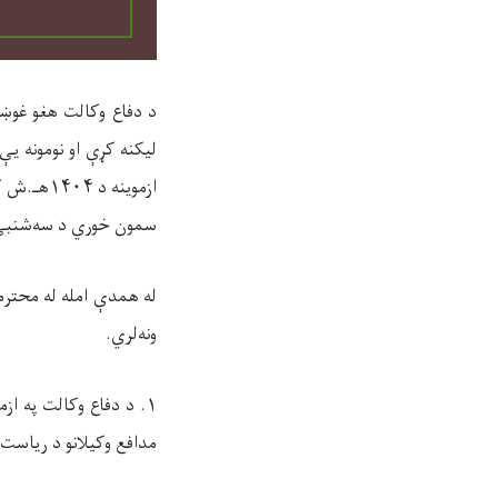
د دفاع وکالت هغو غوښ
لیکنه کړې او نومونه 
سمون خوري د سه‌شنبې 
له همدې امله له محترم
ونه‌لري.
مدافع وکیلانو د ریاست 