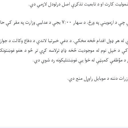
:۰۰
بجې د عدلیې وزارت په مقر کې حا
 له هر ډول اقدام څخه مخکې، د دغې خبرتیا لاندې د دفاع وکالت د جوازل
د خپل نوم له موجودیت څخه ډاډ ترلاسه کړي تر څو د هغو غوښتونکو 
 مؤظفې کمېټې له خوا یې غوښتنلیکونه رد شوي دي.
رات دننه د
موبایل راوړل منع دي.