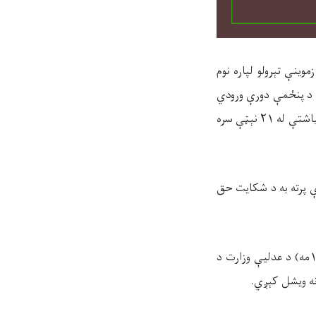
زموینې
تېرولو لپاره نوم
 د پنځمې دورې ورودي
ازموینه د ۱۴۰۴‌هـ.ش کال د تلې د میاشتې په ۲۲ نېټه چې د ۱۴۴۷‌هـ.ق کال د ربیع الآخر د میاشتې له ۲۱ نېټې سره
ې پرته به د شکایت حق
۱. د دفاع وکالت په ازموینه کې د ګډون کارت یوازې درې ورځې وړاندې له ازموینې (د تلې په ۱۹مه) د عدلیې وزارت د
نه ویشل کېږي.