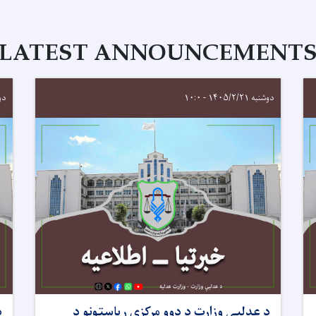
LATEST ANNOUNCEMENT
دوشنبه ۱۴۰۵/۲/۲۱ - ۱۰:۰
دوشنبه
د عدلیې وزارت د دوو مرکزي ریاستونو د
د