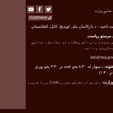
Youtube
Facebook
Twitter
 عدلیې وزارت
202526849(0)
ه ناحیه
–
د دارالامان ماڼۍ لویدیځ، کابل، افغانستان.
مرستو ریاست
.
نستان واټ
–
فروشګاه ته مخامخ د عدلیې
خکینۍ ودانۍ .
info@moj.gov
تونه
: د سهار له ۸:۳۰ بجو څخه تر ۳:۳۰ بجو پورې
۱:۳)
وزارت
:
د شرعي او حقوقي مشورو (
۱۸۸
) وړیا شمېره