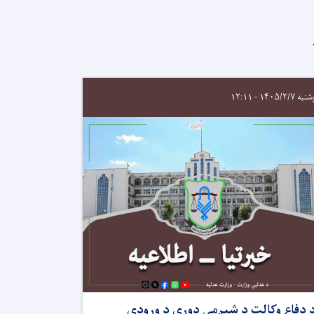
 ۱۴۰۵/۲/۷ - ۱۲:۱۱
 دفاع وکالت د شپږمې دورې د ورودي