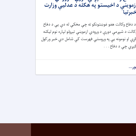
زموینې د اخیستو په هکله د عدلیې وزارت
برتیا
د دفاع وکالت هغو غوښتونکو ته چې مخکې له دې یې د دفاع
کالت د شپږمې دورې د ورودي ازموینې تېرولو لپاره نوم لیکنه
ړې او نومونه یې په وروستي فهرست کې شامل دي خبر ورکول
ېږي چې د دفاع . . .
ور...