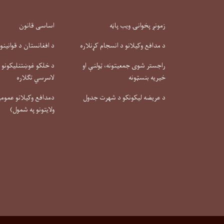
زمونږ پخوانۍ ویب پاڼه
اساسی قانون
د مدافع وکیلانو د انسجام کړنلاره
د افغانستان د قوانینو
راجستر شوی جمعیتونه، ټولنې او
د خلکو غوښتنلیکونو او
خیریه بنسټونه
لاسرسي تګلاره
د عریضه لیکونکو د شهرت جدول
دمدافع وکیلانو عمومي 
ولایتونو په شمول)