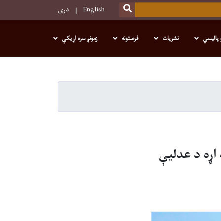
SEARCH
English
دری
 پالیسي
نشریات
فرصتونه
زمونږ سره اړیکې
اړه د عدلیې