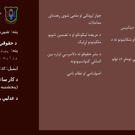
د
جواز لرونکی او ملغی شوی رهنمای
معاملات
 دیتابیس
پته
:
شپږم
د عریضه لیکونکو او د تضمین شویو
 شکایتونو ته د
ملکیتونو لړلیک
د حقوقي 
پته
:
پښتو
د بشر حقوقو ته دلاسرسي لپاره بین
وزارت م
نوملړ (د ټولو
المللي کنوانسیونونه
ایمیل:
.af
اصولنامې او نظام نامې
د کار ساع
(پنجشنبه تر ۰
د عدلیې 