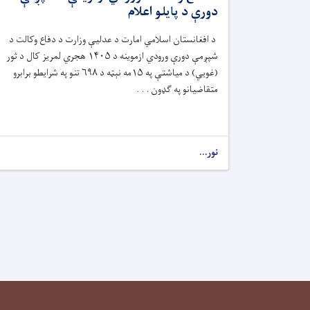
دورې د پایلو اعلام
د افغانستان اسلامي امارت د عدلیې وزارت د دفاع وکالت د
شپږمې دورې ورودي ازموینه د ۱۴۰۵ هجري لمریز کال د ثور
(غويي) د میاشتې په ۱۵مه نېټه د ۶۹۸ تنو په شرایطو برابرو
متقاضیانو په ګډون . . .
نور...