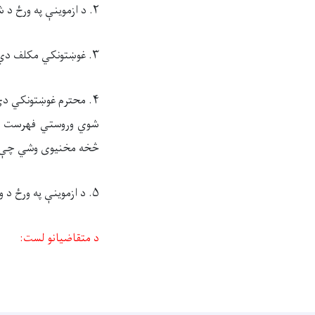
۲. د ازموینې په ورځ د شمولیت کارت او د تابعیت تذکرې اصل درلودل لازمي دي.
۳. غوښتونکي مکلف دي چې د ازموینې په ورځ، د سهار ۷
۴. محترم غوښتونکي دې
شوي وروستي فهرست کې 
څخه مخنیوی وشي چې د
۵.
د ازموینې په ورځ د
وز
د متقاضيانو لست: