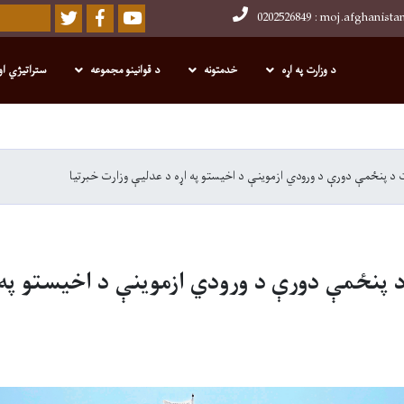
Twitter
Facebook
Youtube
Search
د وزارت په اړه
خدمتونه
د قوانینو مجموعه
ستراتیژي او
Skip
to
main
 د پنځمې دورې د ورودي ازموینې د اخیستو په اړه د عدلیې وزارت خبرتیا
content
د پنځمې دورې د ورودي ازموینې د اخیستو په 