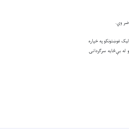
ضر وي.
یک غوښتونکو په خپاره
له بې‌ځایه سرګردانۍ