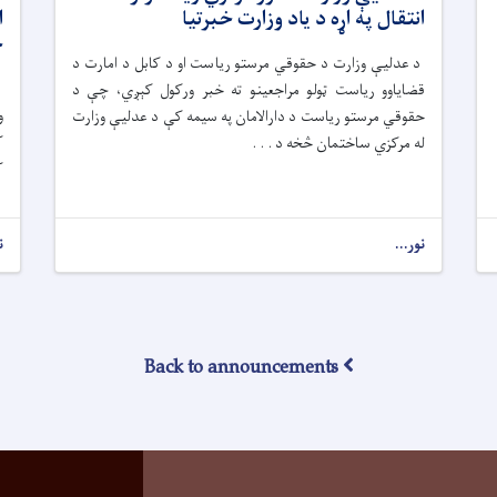
انتقال په اړه د یاد وزارت خبرتیا
ا
خ
د عدلیې وزارت د حقوقي مرستو ریاست او د کابل د امارت د
قضایاوو ریاست ټولو مراجعینو ته خبر ورکول کېږي، چې د
و
حقوقي مرستو ریاست د دارالامان په سیمه کې د عدلیې وزارت
ک
له مرکزي ساختمان څخه د . . .
ک
نور...
ن
Back to announcements