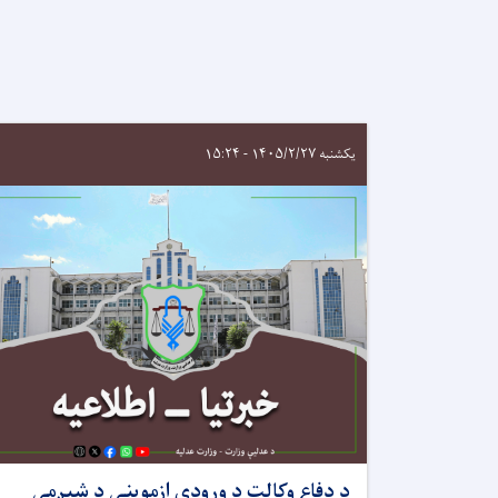
S
یکشنبه ۱۴۰۵/۲/۲۷ - ۱۵:۲۴
د دفاع وکالت د ورودي ازموينې د شپږمې