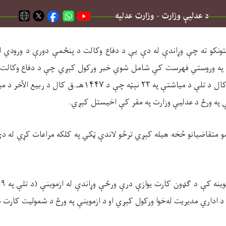
تونکو ته چې وړاندې له دې یې د
دفاع وکالت د
پنځ
مې دورې د ورودي ا
یې په وروستي فهرست کې شامل شوي خبر ورکول کېږي چې د دفاع وکالت
په ورځ د عدلیې وزارت په مقر کې اخیستل کېږي.
و متقاضیانو څخه هیله کېږي ترڅو لاندې ټکي په کلکه مراعات کړي له د
د اداري مدیریت له‌خوا ورکول کېږي او د ازموینې په ورځ د شمولیت کارت 