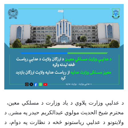
د عدلیې وزارت پلاوي د یاد وزارت د مسلکي معین،
محترم شیخ الحدیث مولوي عبدالکریم حیدر په مشرۍ د
ولایتونو د عدلیې ریاستونو څخه د نظارت په دوام، د