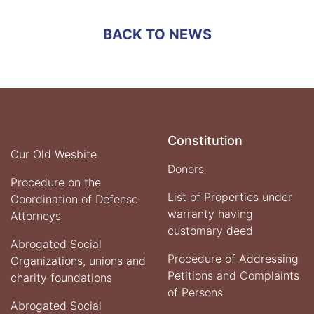
of
the
BACK TO NEWS
Deputy
Minister
for
Professional
Affairs
of
Ministry
of
Constitution
Justice
Our Old Wesbite
with
Donors
the
Procedure on the
Deputy
List of Properties under
Coordination of Defense
of
warranty having
Attorneys
Administration
Affairs
customary deed
Abrogated Social
for
Monitoring
Procedure of Addressing
Organizations, unions and
and
Petitions and Complaints
charity foundations
Policy
of Persons
Abrogated Social