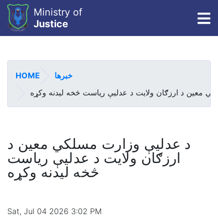
Ministry of
To
Justice
Skip
to
main
HOME
خبرها
content
ي معین د ارزګان ولایت د عدلیې ریاست څخه لیدنه وکړه
د عدلیې وزارت مسلکي معین د
ارزګان ولایت د عدلیې ریاست
څخه لیدنه وکړه
Sat, Jul 04 2026 3:02 PM