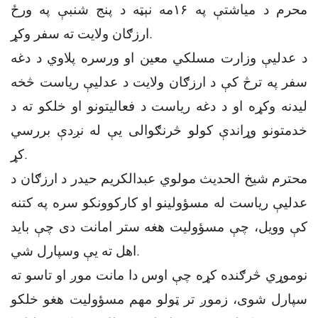
محرم د میاشتې په ۱۶مه نېټه د پنج شنبې په ورځ
ارزګان ولایت ته سفر وکړ.
د عدلیې وزارت مسلکي معین او ورسره پلاوي د دغه
سفر په ترڅ کې د ارزګان ولایت د عدلیې ریاست څخه
لیدنه وکړه او د دغه ریاست د فعالیتونو او خلکو ته د
خدمتونو وړاندې کولو څرنګوالی یې له نږدې بررسي
کړ.
محترم شیخ الحدیث مولوي عبدالکریم حیدر د ارزګان د
عدلیې ریاست له مسؤولینو او کارکوونکو سره په کتنه
کې وویل، چې مسؤولیت هغه ستر امانت دی چې باید
اهل ته یې وسپارل شي.
نوموړي څرګنده کړه چې اوس‌ دا مانت موږ او تاسو ته
سپارل شوی، زموږ تر ټولو مهم مسؤولیت هغو خلکو