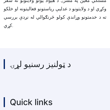
مسلکي معین په مشرۍ د هېواد ټولو ولایتونو ته سفر
وکړي او د ولایتونو د عدلیې ریاستونو فعالیتونه او خلکو
ته د خدمتونو وړاندې کولو څرنګوالي له نږدې بررسي
کړي.
د ټولنیز رسنیو لړۍ
Quick links