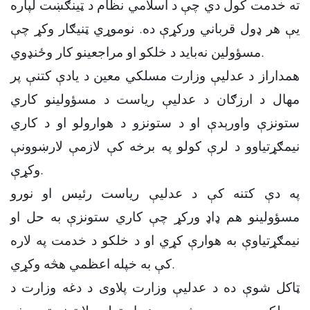
ته خدمت کول دي چې د اسلامي نظام د ټینګښت لپاره
یې هر ډول قرباني ورکړې ده. نوموړي ټنیګار وکړ چې
مسؤولین نه‌باید د خلکو او مراجعینو کار وځنډوي.
همداراز د عدلیې وزارت مسلکي معین د یادې کتنې پر
مهال د ارزګان د عدلیې ریاست د مسؤولینو کاري
ستونزې واورېدې او د ستونزو د هوارولو او د کاري
نیمګړتیاوو د لرې کولو په برخه کې لازمې لارښوونې
وکړې.
په دې کتنه کې د عدلیې ریاست رئیس او نورو
مسؤولینو هم ډاډ ورکړ چې کاري ستونزې به حل او
نیمګړتیاوې به هوارې کړي او د خلکو د خدمت په لاره
کې به خپله اعظمي هڅه وکړي.
ټاکل شوې ده د عدلیې وزارت پلاوی د دغه وزارت د