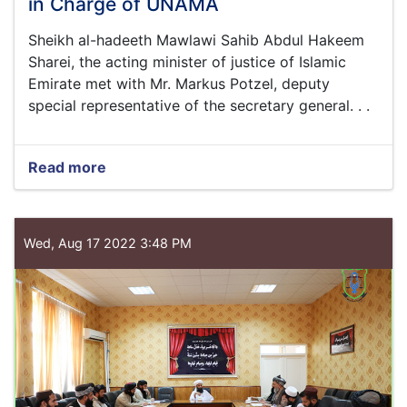
in Charge of UNAMA
Sheikh al-hadeeth Mawlawi Sahib Abdul Hakeem
Sharei, the acting minister of justice of Islamic
Emirate met with Mr. Markus Potzel, deputy
special representative of the secretary general. . .
Read more
about
Minister
of
Justice
meets
Wed, Aug 17 2022 3:48 PM
with
Acting
in
Charge
of
UNAMA