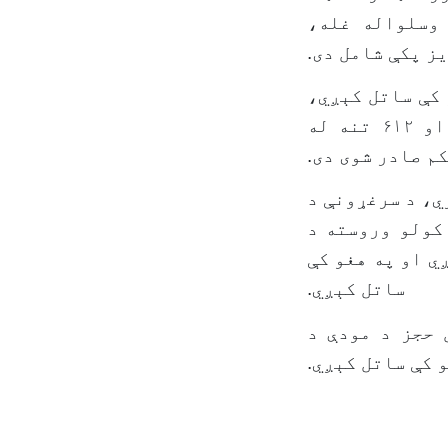
وسلواله غله،
ز پکې شامل دی.
نو کې ساتل کېږي،
۶۱ تنه يې د مظنونیت په پړاو کې ۱۲۳ تنه د تور په پړاو کې او ۶۱۲ تنه له
 تر ۱۸ کال پورې عمر لري، د سرغړونې د
کولو وروسته د
ي او په هغو کې
ساتل کېږي.
 حجز د مودې د
 کې ساتل کېږي.