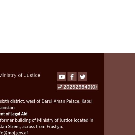
Ministry of Justice
Youtube
Facebook
Twitter
202526849(0)
sixth district, west of Darul Aman Palace, Kabul
hanistan.
.
t of Legal Aid
 former building of Ministry of Justice located in
stan Street, across from Frushga.
fo@moj.gov.af