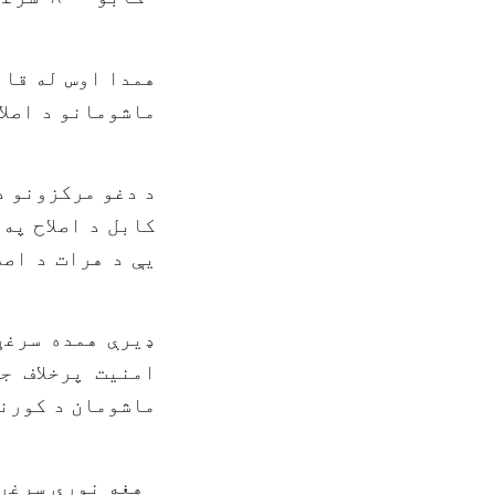
کابل د اصلاح په
ډیرې همده سرغړ
ماشومان د کورنې
هغه نورې سرغړو