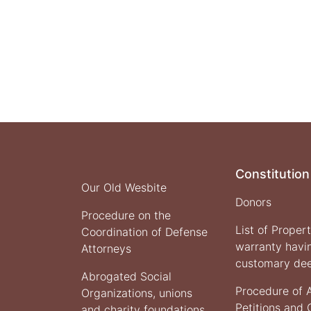
Constitution
Our Old Wesbite
Donors
Procedure on the
List of Proper
Coordination of Defense
warranty havi
Attorneys
customary de
Abrogated Social
Procedure of 
Organizations, unions
Petitions and
and charity foundations