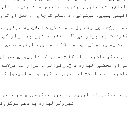
اچاق، شوکماري، جګړه، جنحوی سرغړونې، زنا، 
فیکي پیښې، تښتونې، د وسلو قاچاق او جعل او تروی
و ۷۹۶ ماشومانوڅخه چې په ټول هېواد کې د اصلاح په مرکزو
پړاو کې دي او د ۴۵ تنو نورو لپاره قطعي حکم صادر شوی دی.
له قانون څخه سرغړونکي ماشومان له ۱۲ څخه
و او محکمې لپاره د څاړنوالی د قرار له ترلاسه 
اشومانو د اصلاح او روزنې مرکزونو ته لېږدول کېږ
 د محکمې له لوري، په حجز محکومېږي هم د خپل
تېرولو لپاره په دغو مرکزونو