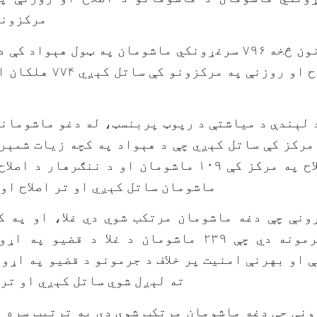
مرکزونو
همدا اوس له قانون څخه ۷۹۶ سرغړونکي ماشومان په ټول هېو
 مرکز کې ساتل کېږي چې د هېواد په کچه زیات شمېر
ماشومان ساتل کېږي او تر اصلاح او 
ونې چې دغه ماشومان مرتکب شوي دي غلا، او په ک
 او بهرنې امنیت پر خلاف د جرمونو د قضیو په اړو
ته لېږل شوي ساتل کېږي او تر 
نې چې دغه ماشومان مرتکب شوي دي په ترتیب سره و