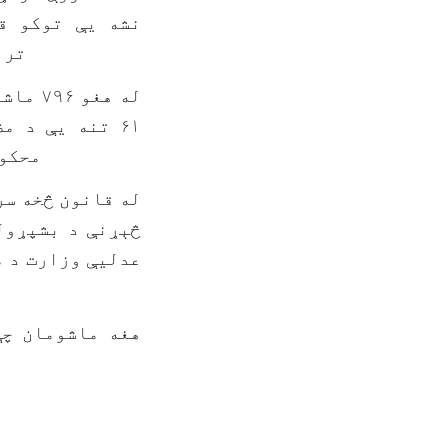
نشه يې توکو ق
ترا
له هغ
محکومیت په 
څېړنې د بشپړول
عدليې وزارت د م
هغه ماشومان چې