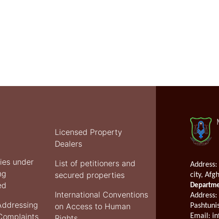
Licensed Property
Dealers
ties under
List of petitioners and
Address:
ng
secured properties
city, Afg
ed
Departmen
International Conventions
Address
:
Addressing
on Access to Human
Pashtuni
 Complaints
Email:
in
Rights.