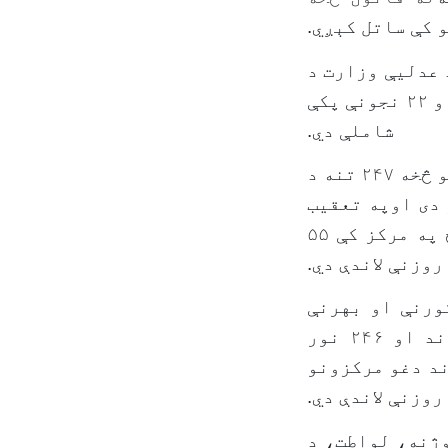
 کې ساتل کېږي.
اد کې د عدليې وزارت د
ماشومانو د اصلاح او روزنې په مرکزونو کې ساتل کېږي ۷۷۴ هلکان او ۲۲ نجونې پکې
شاملې دي.
د دغو مرکزونو د لېندې د میاشتې د رپوټ پربنسټ، له دغو ماشومانو څخه ۲۴۷ تنه د
 دی اوپه تعقیب
يې د هرات د اصلاح په مرکز کې ۱۰۹ ماشومان او د ننګرهار د اصلاح په مرکز کې ۵۵
روزنې لاندې دي.
ورنې او بهرنې
امنیت پرخلاف جرمونه دي چې ۲۳۹ ماشومان د غلا د قضیو په اړوند او ۲۴۶ نور
ند دغو مرکزونو
روزنې لاندې دي.
ژنه، لواطت، د