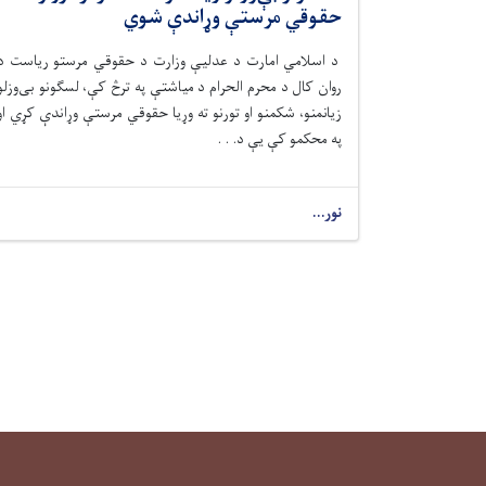
حقوقي مرستې وړاندې شوي
د اسلامي امارت د عدلیې وزارت د حقوقي مرستو رياست د
روان کال د محرم الحرام د میاشتې په ترڅ کې، لسګونو بی‌وزلو
زیانمنو، شکمنو او تورنو ته وړیا حقوقي مرستې وړاندې کړي او
په محکمو کې يې د. . .
نور...