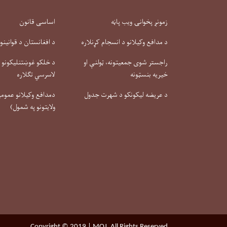
زمونږ پخوانۍ ویب پاڼه
اساسی قانون
د مدافع وکیلانو د انسجام کړنلاره
د افغانستان د قوانینو
راجستر شوی جمعیتونه، ټولنې او
د خلکو غوښتنلیکونو او
خیریه بنسټونه
لاسرسي تګلاره
د عریضه لیکونکو د شهرت جدول
دمدافع وکیلانو عمومي 
ولایتونو په شمول)
Copyright © 2019 | MOJ. All Rights Reserved