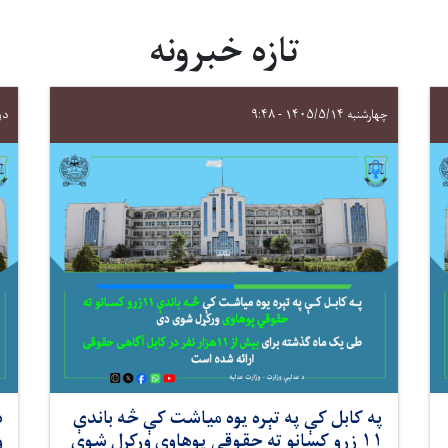
تازه خبرونه
چهارشنبه ۱۴۰۵/۵/۱۴ - ۹:۴۸
دوشنبه
په کابل کې په تېره یوه میاشت کې څه باندې
د
۱۱ زرو کسانو ته حقوقي پوهاوی ورکړل شوی