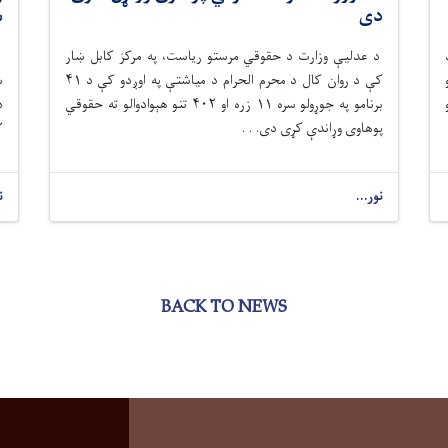
دی
س
د عدلیې وزارت د حقوقي مرستو رياست، په مرکز کابل ښار
د
کې د روان کال د محرم الحرام د میاشتې په اوږدو کې د ۴۱
س
برنامو په جوړولو سره ۱۱ زره او ۴۰۲ تنو هېوادوالو ته حقوقي
د
پوهاوی وړاندې کړی دی. . .
۱۲ زر
نور...
ن
BACK TO NEWS