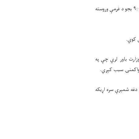
د عدليې وزارت د حقوقي مشورې ورکونې تلفوني مرکز (۱۸۸) د قرنتین په ورځو کې د سهار له ۹:۰۰ بجو د غرمې وروسته
ې کوي.
وزارت باور لري چې په
 د واکمنۍ سبب کېږي.
یر ژر دغه شمېرې سره اړیکه