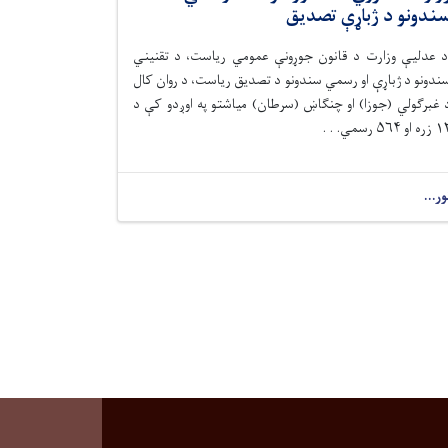
ندونو د ژباړې تصدیق
 عدلیې وزارت د قانون جوړونې عمومي ریاست، د تقنیني
ندونو د ژباړې او رسمي سندونو د تصدیق ریاست، د روان کال
 غبرګولي (جوزا) او چنګاښ (سرطان) میاشتو په اوږدو کې د
ه او ۵۶۴ رسمي. . .
ور...