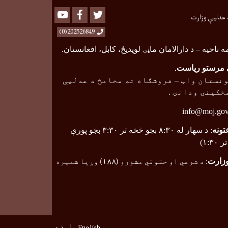
Youtube
Facebook
Twitter
 عدلیې وزارت
202526849(0)
ه ناحیه
–
د دارالامان ماڼۍ لویدیځ، کابل، افغانستان.
مرستو ریاست
.
نستان واټ
–
فروشګاه ته مخامخ د عدلیې
خکینۍ ودانۍ .
info@moj.gov
تونه
: د سهار له ۸:۳۰ بجو څخه تر ۳:۳۰ بجو پورې
۱:۳)
وزارت
:
د شرعي او حقوقي مشورو (
۱۸۸
) وړیا شمېره
English
دری