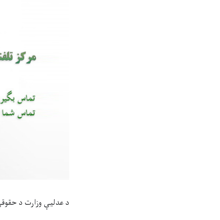
د عدليې وزارت د حقوقي مشورې ورکونې تل