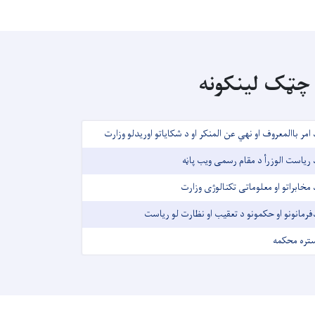
چټک لینکونه
 امر باالمعروف او نهي عن المنکر او د شکایاتو اوریدلو وزارت
 ریاست الوزرأ د مقام رسمی ویب پاڼه
 مخابراتو او معلوماتی تکنالوژی وزارت
فرمانونو او حکمونو د تعقیب او نظارت لو ریاست
تره محکمه