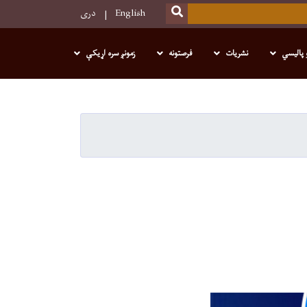
SEARCH
English
دری
 پالیسي
نشریات
فرصتونه
زمونږ سره اړیکې