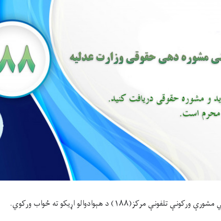
فونې مرکز(۱۸۸) د هېوادوالو اړیکو ته ځواب ورکوي.