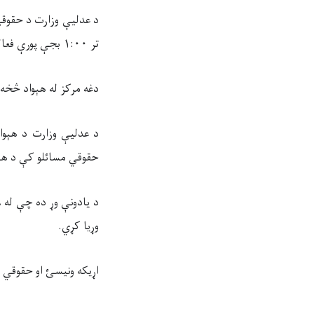
تر ۱:۰۰ بجې پورې فعالیت کوي.
دغه مرکز له هېواد څخه 
د عدليې وزارت د هېواد
حقوقي مسائلو کې د هېوا
وړیا کړي.
اړیکه ونیسئ او حقوقي 