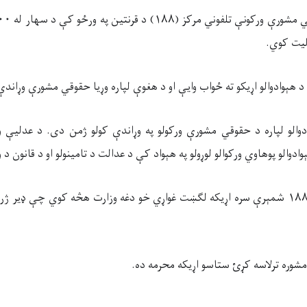
د هېوادوالو اړیکو ته ځواب وايې او د هغوې لپاره وړیا حقوقي مشورې وړاند
والو لپاره د حقوقي مشورې ورکولو په وړاندې کولو ژمن دی. د عدليې 
دوالو پوهاوي ورکوالو لوړولو په هېواد کې د عدالت د تامینولو او د قانون
د یادونې وړ ده چې له ۱۸۸ شمېرې سره اړیکه لګښت غواړي خو دغه وزارت هڅه کوي چې ډ
مشوره ترلاسه کړئ ستاسو اړیکه محرمه ده.