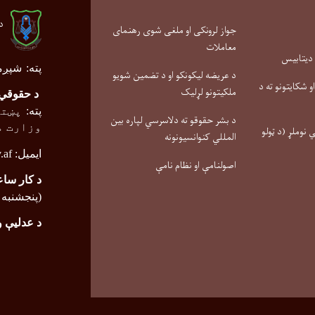
د
جواز لرونکی او ملغی شوی رهنمای
معاملات
 دیتابیس
پته
:
شپږم
د عریضه لیکونکو او د تضمین شویو
 شکایتونو ته د
ملکیتونو لړلیک
د حقوقي 
پته
:
پښتو
د بشر حقوقو ته دلاسرسي لپاره بین
وزارت م
نوملړ (د ټولو
المللي کنوانسیونونه
ایمیل:
.af
اصولنامې او نظام نامې
د کار ساع
(پنجشنبه تر ۰
د عدلیې 