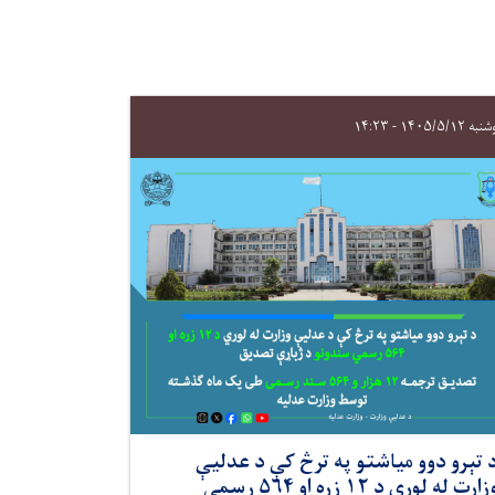
 ۱۴۰۵/۵/۱۲ - ۱۴:۲۳
 تېرو دوو میاشتو په ترڅ کې د عدلیې
وزارت له لوري د ۱۲ زره او ۵۶۴ رسمي