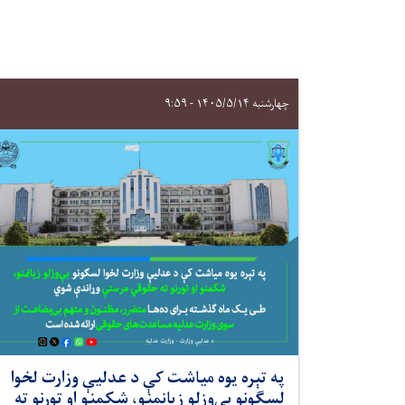
چهارشنبه ۱۴۰۵/۵/۱۴ - ۹:۵۹
په تېره یوه میاشت کې د عدلیې وزارت لخوا
لسګونو بې‌وزلو زیانمنو، شکمنو او تورنو ته