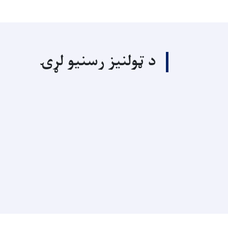
د ټولنیز رسنیو لړۍ