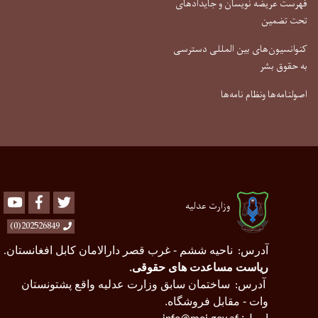
فهرست عریضه نویسان و جایدادهای
تحت تضمین
کنوانسیون‌های بین المللی دسترسی
به حقوق بشر
اصولنامه‌ها ونظام نامه‌ها
Youtube
Facebook
Twitter
وزارت عدلیه
202526849(0)
آدرس
ناحیه ششم - غرب قصر دارالامان کابل افغانستان
.
:
ریاست مساعدت های حقوقی
.
آدرس
ساختمان سابق وزارت عدلیه واقع پشتونستان
:
وات - مقابل فروشگاه.