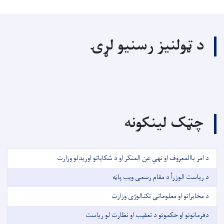
د ټولنیز رسنیو لړۍ
چټک لینکونه
د امر باالمعروف او نهي عن المنکر او د شکایاتو اوریدلو وزارت
د ریاست الوزرأ د مقام رسمی ویب پاڼه
د مخابراتو او معلوماتی تکنالوژی وزارت
دفرمانونو او حکمونو د تعقیب او نظارت لو ریاست