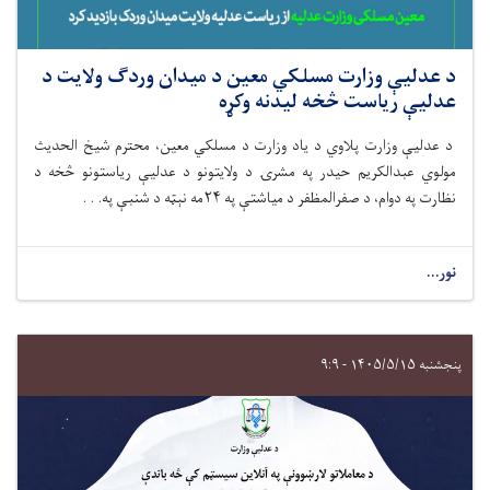
د عدلیې وزارت مسلکي معین د میدان وردګ ولایت د
عدلیې ریاست څخه لیدنه وکړه
د عدلیې وزارت پلاوي د یاد وزارت د مسلکي معین، محترم شیخ الحدیث
مولوي عبدالکریم حیدر په مشرۍ د ولایتونو د عدلیې ریاستونو څخه د
نظارت په دوام، د صفرالمظفر د میاشتې په
۲۴مه
نېټه د شنبې په. . .
نور...
پنجشنبه ۱۴۰۵/۵/۱۵ - ۹:۹