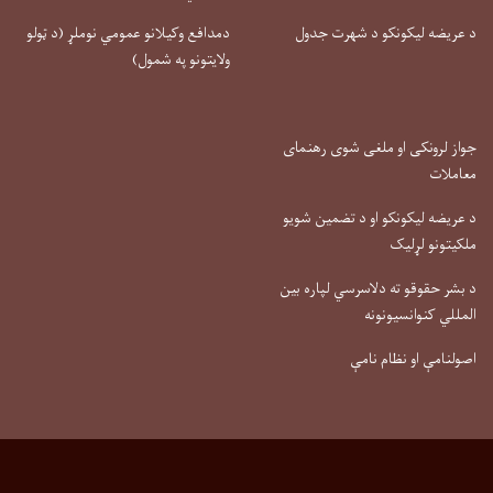
د عریضه لیکونکو د شهرت جدول
دمدافع وکیلانو عمومي نوملړ (د ټولو
ولایتونو په شمول)
جواز لرونکی او ملغی شوی رهنمای
معاملات
د عریضه لیکونکو او د تضمین شویو
ملکیتونو لړلیک
د بشر حقوقو ته دلاسرسي لپاره بین
المللي کنوانسیونونه
اصولنامې او نظام نامې