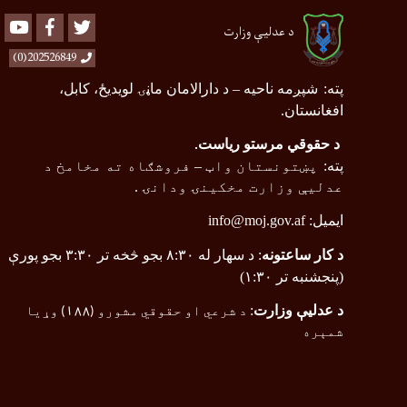
Youtube
Facebook
Twitter
د عدلیې وزارت
202526849(0)
پته
:
شپږمه ناحیه
–
د دارالامان ماڼۍ لویدیځ، کابل،
افغانستان.
د حقوقي مرستو ریاست
.
پته
:
پښتونستان واټ
–
فروشګاه ته مخامخ د
عدلیې وزارت مخکینۍ ودانۍ .
ایمیل:
info@moj.gov.af
د کار ساعتونه
: د سهار له ۸:۳۰ بجو څخه تر ۳:۳۰ بجو پورې
(پنجشنبه تر ۱:۳۰)
د عدلیې وزارت
:
د شرعي او حقوقي مشورو (
۱۸۸
) وړیا
شمېره