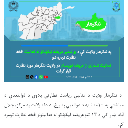
د ننګرهار ولایت د عدليې ریاست نظارتي پلاوي د ذوالقعد
ې
د
مياشتې په ۱۰مه نېټه د دوشنبې په ورځ، د دغه ولایت په مرکز، جلال
آباد ښار کې د ۱۳ تنو عريضه ليکونکو له فعالیتونو څخه نظارت ترسره
کړ.