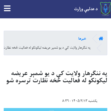
tion
د عدلیې وزارت
Skip
to
main
کور
خبرها
content
په ننګرهار ولایت کې د یو شمېر عريضه ليکونکو له فعالیت څخه نظارت تر
په ننګرهار ولایت کې د یو شمېر عريضه
ليکونکو له فعالیت څخه نظارت ترسره شو
یکشنبه ۱۴۰۵/۲/۱۳ - ۸:۳۹