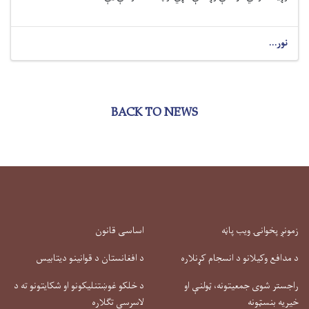
نور...
BACK TO NEWS
زمونږ پخوانۍ ویب پاڼه
اساسی قانون
د مدافع وکیلانو د انسجام کړنلاره
د افغانستان د قوانینو دیتابیس
راجستر شوی جمعیتونه، ټولنې او
د خلکو غوښتنلیکونو او شکایتونو ته د
خیریه بنسټونه
لاسرسي تګلاره