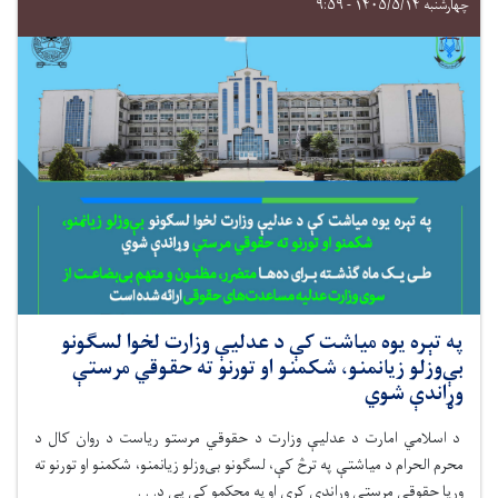
چهارشنبه ۱۴۰۵/۵/۱۴ - ۹:۵۹
په تېره یوه میاشت کې د عدلیې وزارت لخوا لسګونو
بې‌وزلو زیانمنو، شکمنو او تورنو ته حقوقي مرستې
وړاندې شوي
د اسلامي امارت د عدلیې وزارت د حقوقي مرستو رياست د روان کال د
محرم الحرام د میاشتې په ترڅ کې، لسګونو بی‌وزلو زیانمنو، شکمنو او تورنو ته
وړیا حقوقي مرستې وړاندې کړي او په محکمو کې يې د. . .