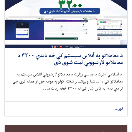
د معاملاتو په آنلاین سېسټم کې څه ‌باندې ۳۲۰۰ د
معاملاتو لارښوونې ثبت شوې دي
د اسلامي امارت د عدلیې وزارت
د معاملاتو لارښوونې آنلاین سېسټم په
معاملاتو کې د اسانتیا او روڼتیا رامنځته کولو په موخه جوړ
او فعاله کړی
چې
تر دې‌ دمه په کابل ښار کې له ۳۲۰۰ څخه زیات د. . .
نور...