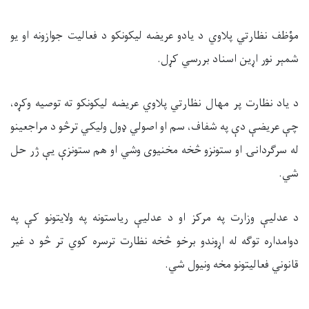
مؤظف نظارتي پلاوي د یادو عريضه ليکونکو د فعالیت جوازونه او یو
شمېر نور اړين اسناد بررسي کړل.
د یاد نظارت پر مهال نظارتي پلاوي عریضه لیکونکو ته توصیه وکړه،
چې عریضې دې په شفاف، سم او اصولي ډول ولیکي ترڅو د مراجعينو
له سرګردانۍ او ستونزو څخه مخنیوی وشي او هم ستونزې یې ژر حل
شي.
د عدلیې وزارت په مرکز او د عدلیې ریاستونه په ولایتونو کې په
دوامداره توګه له اړوندو برخو څخه نظارت ترسره کوي تر څو د غیر
قانوني فعالیتونو مخه ونیول شي.