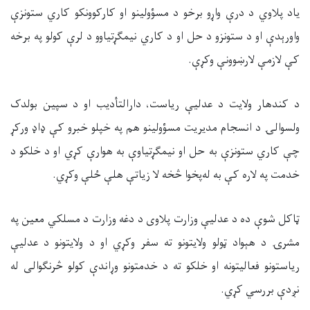
یاد پلاوي د درې ‌واړو برخو د مسؤولینو او کارکوونکو کاري ستونزې
واورېدې
او د ستونزو د
حل
او د کاري نیمګړتیاوو د لرې کولو په برخه
کې لازمې لارښوونې وکړې.
د کندهار ولایت د عدلیې ریاست، دارالتأدیب او د سپین بولدک
ولسوالۍ د انسجام مدیریت مسؤولینو هم په خپلو خبرو کې ډاډ ورکړ
چې کاري ستونزې به حل او نیمګړتیاوې به هوارې کړي او د خلکو د
خدمت په لاره کې به له‌پخوا څخه لا زیاتې
هلې ځلې
وکړي.
ټاکل شوې ده د عدلیې وزارت پلاوی د دغه وزارت د مسلکي معین په
مشرۍ د هېواد ټولو ولایتونو ته سفر وکړي او د ولایتونو د عدلیې
ریاستونو فعالیتونه او خلکو ته د خدمتونو وړاندې کولو څرنګوال
ی
له
نږدې بررسي کړي.