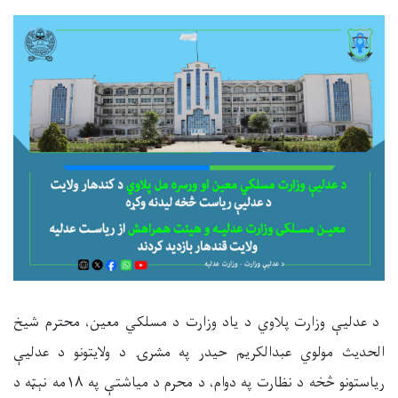
د عدلیې وزارت پلاوي د یاد وزارت د مسلکي معین، محترم شیخ
الحدیث مولوي عبدالکریم حیدر په مشرۍ د ولایتونو د عدلیې
ریاستونو څخه د نظارت په دوام، د محرم د میاشتې په ۱۸مه نېټه د