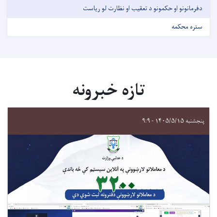
دفرمانونو او حکمونو د تعقیب او نظارت لو ریاست
ستره محکمه
تازه خبرونه
پنجشنبه ۱۴۰۵/۵/۱۵ - ۹:۹