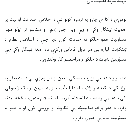
مهمه شرط علمیت دی
.
نوموړي د کاري چارو په ترسره کولو کې د اخلاص، صداقت او نیت پر
اهمیت ټینګار وکړ او ویې ویل چې زموږ او ستاسو تر ټولو مهم
مسؤولیت هغو خلکو ته خدمت کول دي چې د اسلامي نظام د
ټینګښت لپاره یې هر ډول قرباني ورکړې ده. هغه ټینګار وکړ چې
مسؤولین نه‌باید د خلکو او مراجعینو کار وځنډوي.
همداراز د عدلیې وزارت مسلکي معین او مل پلاوي یې د یاد سفر په
ترڅ کې د کندهار ولایت له دارالتأدیب او په سپین بولدک ولسوالۍ
کې د عدلیې ریاست د انسجام آمریت له انسجام مدیریت څخه لیدنه
وکړه، د دغو برخو فعالیتونه یې نظارت او بررسي کړل او د هغو له
مسؤولینو سره یې خبرې وکړې
.