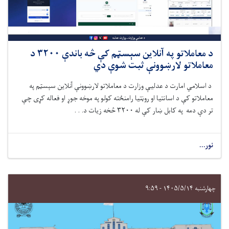
د معاملاتو په آنلاین سېسټم کې څه ‌باندې ۳۲۰۰ د
معاملاتو لارښوونې ثبت شوې دي
د اسلامي امارت د عدلیې وزارت
د معاملاتو لارښوونې آنلاین سېسټم په
معاملاتو کې د اسانتیا او روڼتیا رامنځته کولو په موخه جوړ
او فعاله کړی
چې
تر دې‌ دمه په کابل ښار کې له ۳۲۰۰ څخه زیات د. . .
نور...
چهارشنبه ۱۴۰۵/۵/۱۴ - ۹:۵۹