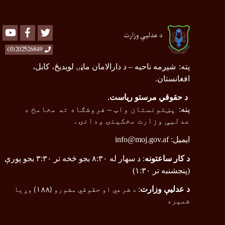
Youtube
Facebook
Twitter
د عدلیې وزارت
202526849(0)
پته
:
شپږمه ناحیه
–
د دارالامان ماڼۍ لویدیځ، کابل،
افغانستان.
د حقوقي مرستو ریاست
.
پته
:
پښتونستان واټ
–
فروشګاه ته مخامخ د
عدلیې وزارت مخکینۍ ودانۍ .
ایمیل:
info@moj.gov.af
د کار ساعتونه
: د سهار له ۸:۳۰ بجو څخه تر ۳:۳۰ بجو پورې
(پنجشنبه تر ۱:۳۰)
د عدلیې وزارت
:
د شرعي او حقوقي مشورو (
۱۸۸
) وړیا
شمېره