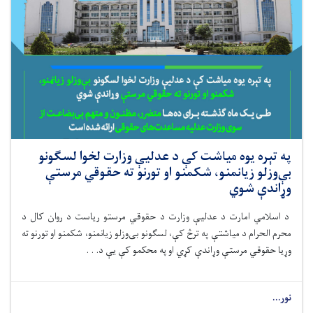
په تېره یوه میاشت کې د عدلیې وزارت لخوا لسګونو
بې‌وزلو زیانمنو، شکمنو او تورنو ته حقوقي مرستې
وړاندې شوي
د اسلامي امارت د عدلیې وزارت د حقوقي مرستو رياست د روان کال د
محرم الحرام د میاشتې په ترڅ کې، لسګونو بی‌وزلو زیانمنو، شکمنو او تورنو ته
وړیا حقوقي مرستې وړاندې کړي او په محکمو کې يې د. . .
نور...