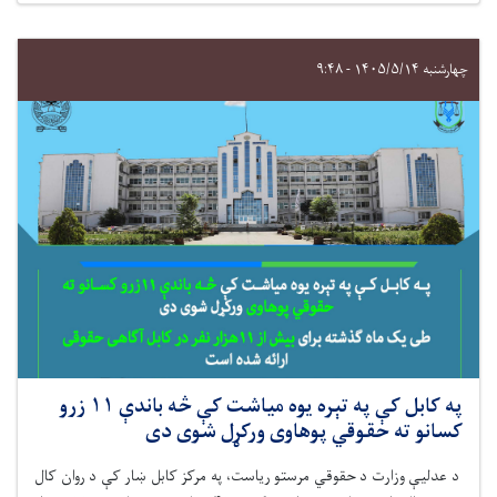
چهارشنبه ۱۴۰۵/۵/۱۴ - ۹:۴۸
په کابل کې په تېره یوه میاشت کې څه باندې ۱۱ زرو
کسانو ته حقوقي پوهاوی ورکړل شوی دی
د عدلیې وزارت د حقوقي مرستو رياست، په مرکز کابل ښار کې د روان کال