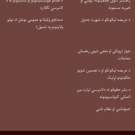
راجستر شوی جمعیتونه، ټولنې او
د خلکو غوښتنلیکونو او شکایتونو ته د
خیریه بنسټونه
لاسرسي تګلاره
د عریضه لیکونکو د شهرت جدول
دمدافع وکیلانو عمومي نوملړ (د ټولو
ولایتونو په شمول)
جواز لرونکی او ملغی شوی رهنمای
معاملات
د عریضه لیکونکو او د تضمین شویو
ملکیتونو لړلیک
د بشر حقوقو ته دلاسرسي لپاره بین
المللي کنوانسیونونه
اصولنامې او نظام نامې