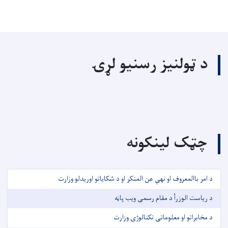
د ټولنیز رسنیو لړۍ
چټک لینکونه
د امر باالمعروف او نهي عن المنکر او د شکایاتو اوریدلو وزارت
د ریاست الوزرأ د مقام رسمی ویب پاڼه
د مخابراتو او معلوماتی تکنالوژی وزارت