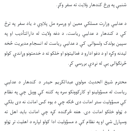
‌شنبې په ورځ کندهار ولایت ته سفر وکړ.
د عدلیې وزارت مسلکي معین او ورسره مل پلاوي د یاد سفر په ترڅ
کې د کندهار د عدلیې ریاست، د دغه ولایت له دارالتأدیب او په
سپین بولدک ولسوالۍ کې د عدلیې ریاست له انسجام مدیریت څخه
لیدنه وکړه او د دغو ادارو د فعالیتونو او خلکو ته د خدمتونو وړاندې کولو
څرنګوالی یې له نږدې بررسي کړ.
محترم شیخ الحدیث مولوي عبدالکریم حیدر د کندهار د عدلیې
ریاست له مسؤولینو او کارکوونکو سره په کتنه کې وویل چې په نظام
کې مسؤولیت ستر امانت دی ځکه چې د یوه کس امانت نه دی بلکې
د ټولو خلکو امانت دی. هغه څرګنده کړه چې امانت باید اهل ته
وسپارل شي او په نظام کې د مسؤولیت ادا کولو لپاره د اهلیت تر ټولو