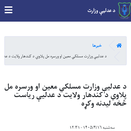
tion
د عدلیې وزارت
Skip
to
main
کور
خبرها
content
د عدلیې وزارت مسلکي معین او ورسره مل پلاوي د کندهار ولایت د عدلی
د عدلیې وزارت مسلکي معین او ورسره مل
پلاوي د کندهار ولایت د عدلیې ریاست
څخه لیدنه وکړه
سه‌شنبه ۱۴۰۵/۴/۱۶ - ۱۲:۳۱