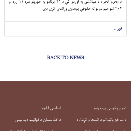
د محرم الحرام د میاشتې په اوږدو کې د ۴۱ برنامو په جوړولو سره ۱۱ زره او
۴۰۲ تنو هېوادوالو ته حقوقي پوهاوی وړاندې کړی دی. . .
نور...
BACK TO NEWS
زمونږ پخوانۍ ویب پاڼه
اساسی قانون
د مدافع وکیلانو د انسجام کړنلاره
د افغانستان د قوانینو دیتابیس