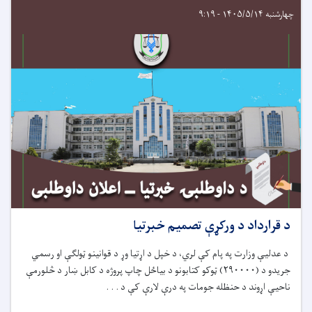
چهارشنبه ۱۴۰۵/۵/۱۴ - ۹:۱۹
د قرارداد د ورکړې تصمیم خبرتیا
د عدلیې وزارت په پام کې لري، د خپل د اړتیا وړ
د قوانینو ټولګې او رسمي
جریدو د
(
۲۹۰۰۰۰
)
ټوکو کتابونو د بیاځل چاپ
پروژه د کابل ښار
د
څلورمې
ناحیې اړوند د حنظله جومات په درې لارې کې د . . .