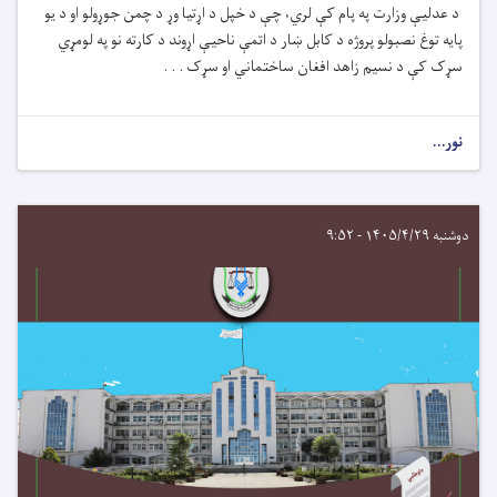
د عدلیې وزارت په پام کې لري، چ
ې
د خپل د اړتیا وړ
د چمن جوړولو او د یو
پایه توغ نصبولو
پروژه د کابل ښار
د اتمې ناحیې اړوند
د کارته نو
په
لومړي
سړک کې د
نسیم زاهد افغان ساختماني او سړک . . .
نور...
دوشنبه ۱۴۰۵/۴/۲۹ - ۹:۵۲