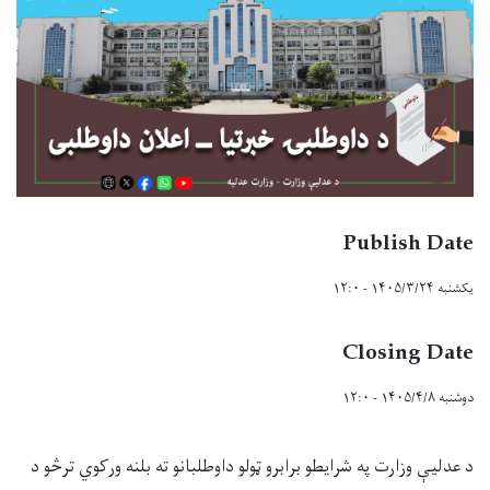
Publish Date
یکشنبه ۱۴۰۵/۳/۲۴ - ۱۲:۰
Closing Date
دوشنبه ۱۴۰۵/۴/۸ - ۱۲:۰
د عدليې وزارت په شرایطو برابرو ټولو داوطلبانو ته بلنه ورکوي ترڅو د