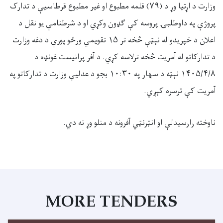
وزارت د اړتیا وړ د (۷۹) قلمه مطبوع او غیر مطبوع قرطاسیې د تدارک
پروژې په داوطلبۍ پروسه کې ګډون وکړي او د شرطنامې یو نقل د
اعلان د خپریدو له نېټې څخه تر ۱۵ تقویمي ورځو پورې د دغه وزارت
د تدارکاتو له آمریت څخه ترلاسه کړي. د آفر پرانیست غونډه د
۱۴۰۵/۴/۸ نېټه د سهار په ۱۰:۳۰ بجو د عدليې وزارت د تدارکاتو په
آمریت کې ترسره کېږي.
ناوخته رارسیدلې او انټرنټي آفرونه د منلو وړ نه دي.
MORE TENDERS