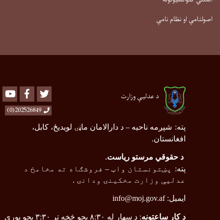
اصولنامې او نظام نامې
Youtube
Facebook
Twitter
د عدلیې وزارت
202526849(0)
پته
:
شپږمه ناحیه
–
د دارالامان ماڼۍ لویدیځ، کابل،
افغانستان.
د حقوقي مرستو ریاست
.
پته
:
پښتونستان واټ
–
فروشګاه ته مخامخ د
عدلیې وزارت مخکینۍ ودانۍ .
ایمیل:
info@moj.gov.af
د کار ساعتونه
: د سهار له ۸:۳۰ بجو څخه تر ۳:۳۰ بجو پورې