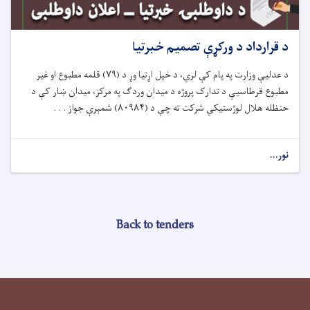
د قرارداد د ورکړې تصمیم خبرتیا
د عدلیې وزارت په پام کې لري، د خپل اړتیا وړ د (
۷۹)
قلمه مطبوع او غیر
مطبوع قرطاسی
ې
د تدارک پروژه د میدان ورد
ګ په مرکز، میدان ښار کې د
حنظله هلال لوژستیکي
شرکت ته چې د (
۸۰۹۸۴)
شمېرې جواز . . .
نور...
Back to tenders