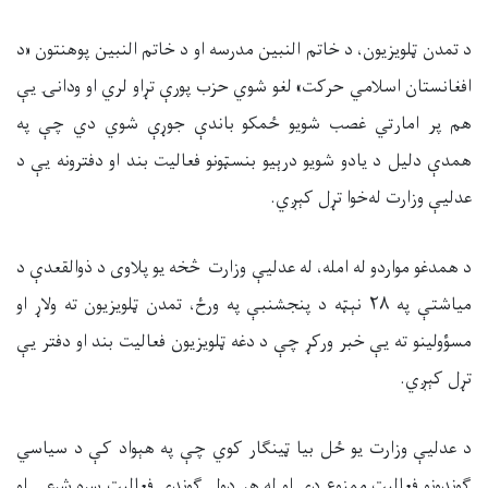
د تمدن ټلویزیون، د خاتم النبین مدرسه او د خاتم النبین پوهنتون
«
د
افغانستان اسلامي حرکت
»
لغو شوي حزب پورې تړاو لري او ودانۍ یې
هم پر امارتي غصب شویو ځمکو باندې جوړې شوي دي چې په
همدې دلیل د یادو شويو درېیو بنسټونو فعالیت بند او دفترونه یې د
عدلیې وزارت له‌خوا تړل کېږي.
د همدغو مواردو له امله، له عدلیې وزارت څخه یو پلاوی د ذوالقعدې د
میاشتې په ۲۸ نېټه د پنجشنبې په ورځ، تمدن ټلویزیون ته ولاړ او
مسؤولینو ته یې خبر ورکړ چې د دغه ټلویزیون فعالیت بند او دفتر یې
تړل کېږي.
د عدلیې وزارت یو ځل بیا ټینګار کوي چې په هېواد کې د سیاسي
ګوندونو فعالیت ممنوع دی او له هر ډول ګوندي فعالیت سره شرعي او