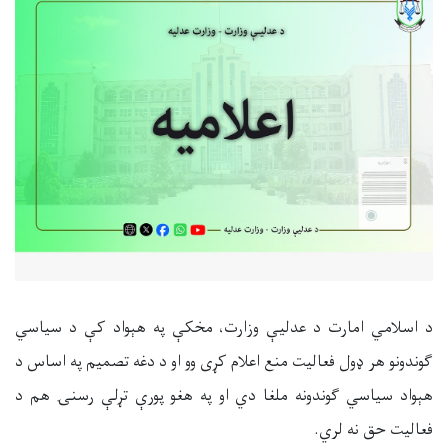
د اسلامي امارت د عدلیې وزارت، مخکې په هېواد کې د سیاسي
ګوندونو هر ډول فعالیت منع اعلام کړی وو او د دغه تصمیم په اساس د
هېواد سیاسي ګوندونه ملغا دي او په هغو پورې تړلې رسنۍ هم د
فعالیت حق نه لري.