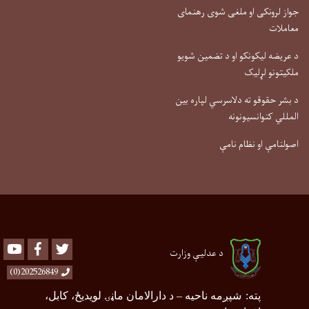
جواز لرونکی او ملغی شوی رهنمای
معاملات
د عریضه لیکونکو او د تضمین شویو
ملکیتونو لړلیک
د بشر حقوقو ته دلاسرسي لپاره بین
المللي کنوانسیونونه
اصولنامې او نظام نامې
Youtube
Facebook
Twitter
د عدلیې وزارت
202526849(0)
پته
:
شپږمه ناحیه
–
د دارالامان ماڼۍ لویدیځ، کابل،