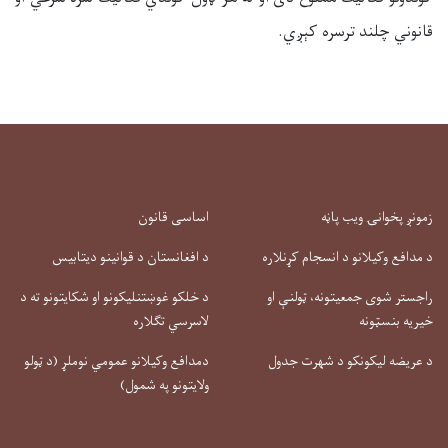
قانوني چلند ترسره کېږي.
زمونږ پخوانۍ ویب پاڼه
اساسی قانون
د مدافع وکیلانو د انسجام کړنلاره
د افغانستان د قوانینو دیتابیس
راجستر شوی جمعیتونه، ټولنې او
د خلکو غوښتنلیکونو او شکایتونو ته د
خیریه بنسټونه
لاسرسي تګلاره
د عریضه لیکونکو د شهرت جدول
دمدافع وکیلانو عمومي نوملړ (د ټولو
ولایتونو په شمول)