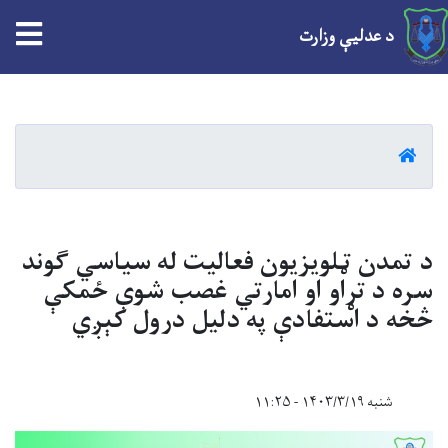
tion
د عدلیې وزارت
Skip
to
main
کور
content
د تمدن ټلویزیون فعالیت له سیاسي ګوند
سره د تړاو او امارتي غصب شوې ځمکې
څخه د استفادې په دلیل درول کېږي
شنبه ۱۴۰۳/۳/۱۹ - ۱۱:۲۵