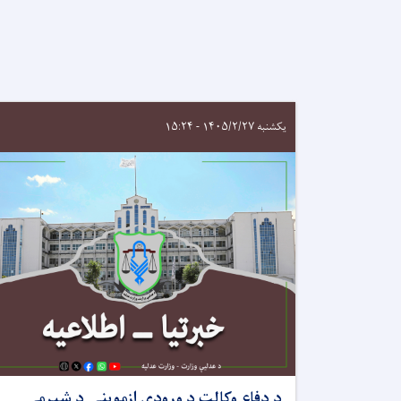
S
یکشنبه ۱۴۰۵/۲/۲۷ - ۱۵:۲۴
د دفاع وکالت د ورودي ازموينې د شپږمې