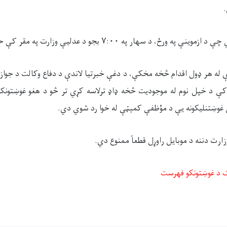
 له هر ډول اقدام څخه مخکې، د دغې خبرتیا لاندې د دفاع وکالت د جوازل
د خپل نوم له موجودیت څخه ډاډ ترلاسه کړي تر څو د هغو غوښتونکو 
وښتنلیکونه یې د مؤظفې کمېټې له خوا رد شوي دي.
ار
ت دننه د موبایل راوړل قطعاً ممنوع دي.
ک
د
غوښتونکو فهرست