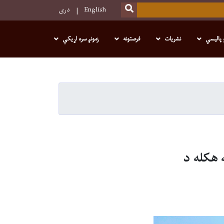
SEARCH
English
دری
 پالیسي
نشریات
فرصتونه
زمونږ سره اړیکې
 هکله د