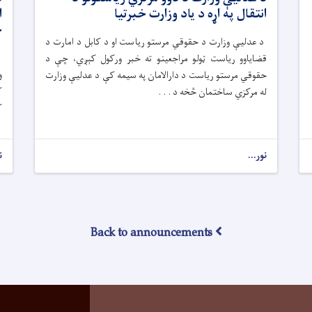
انتقال په اړه د یاد وزارت خبرتیا
ا
خ
د عدلیې وزارت د حقوقي مرستو ریاست او د کابل د امارت د
قضایاوو ریاست ټولو مراجعینو ته خبر ورکول کېږي، چې د
و
حقوقي مرستو ریاست د دارالامان په سیمه کې د عدلیې وزارت
ک
له مرکزي ساختمان څخه د . . .
ک
نور...
ن
Back to announcements