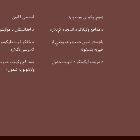
زمونږ پخوانۍ ویب پاڼه
اساسی قانون
د مدافع وکیلانو د انسجام کړنلاره
د افغانستان د قوانینو
راجستر شوی جمعیتونه، ټولنې او
د خلکو غوښتنلیکونو او
خیریه بنسټونه
لاسرسي تګلاره
د عریضه لیکونکو د شهرت جدول
دمدافع وکیلانو عمومي 
ولایتونو په شمول)