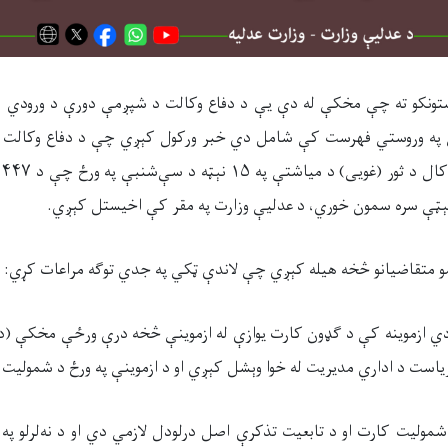
تونکو ته چې مخکې له دې یې د دفاع وکالت د شپږمې دورې د ورودي ازمو
یې په وروستي فهرست کې شامل دي خبر ورکول کېږي چې د دفاع وکالت
و متقاضیانو څخه هیله کېږي چې لاندې ټکي په جدي توګه مراعات کړي:
ریاست د اداري مدیریت له‌
خوا وېشل کېږي او د ازموینې په ورځ د شمولیت