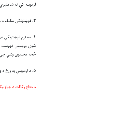
ازموینه کې نه‌
شاملېږي.
۳. غوښتونکي مکلف دي چې د ازموینې په ورځ، د سهار په ۷:۰۰ بجو د عدلیې وزارت په مقر کې حاضر وي.
۴. محترم غوښتونکي دې
شوي وروستي فهرست کې 
څخه مخنیوی وشي چې غ
۵. د ازموینې په ورځ د وز
د دفاع وکالت د جوازلی