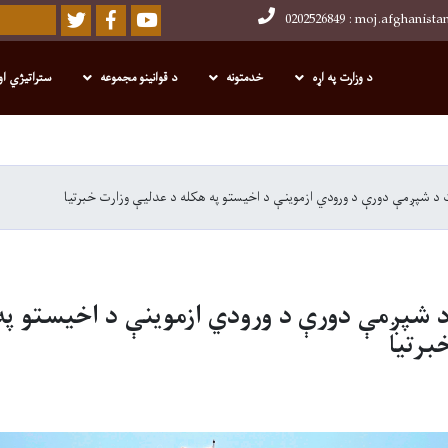
Twitter
Facebook
Youtube
Search
د وزارت په اړه
خدمتونه
د قوانینو مجموعه
ستراتیژي او
Skip
to
main
 د شپږمې دورې د ورودي ازموینې د اخیستو په هکله د عدلیې وزارت خبرتیا
content
د شپږمې دورې د ورودي ازموینې د اخیستو په
برتیا