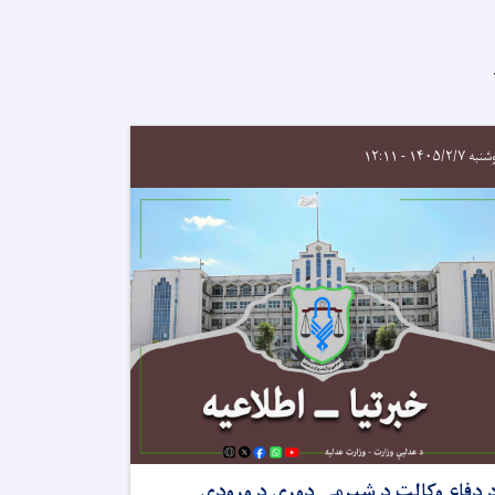
 ۱۴۰۵/۲/۷ - ۱۲:۱۱
 دفاع وکالت د شپږمې دورې د ورودي