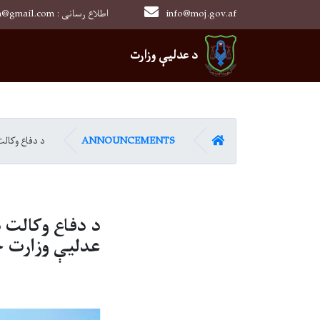
info@moj.gov.af
0202526849 : moj.afghanistan@gmail.com : اطلاع رسانی
Main navigation
د عدلیې وزارت
کور
ANNOUNCEMENTS
د دفاع وکالت
د دفاع وکالت 
عدلیې وزارت خ