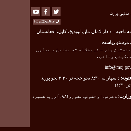
Youtube
Facebook
Twitter
 عدلیې وزارت
202526849(0)
ه ناحیه
–
د دارالامان ماڼۍ لویدیځ، کابل، افغانستان.
مرستو ریاست
.
نستان واټ
–
فروشګاه ته مخامخ د عدلیې
خکینۍ ودانۍ .
info@moj.gov
تونه
: د سهار له ۸:۳۰ بجو څخه تر ۳:۳۰ بجو پورې
۱:۳)
وزارت
:
د شرعي او حقوقي مشورو (
۱۸۸
) وړیا شمېره