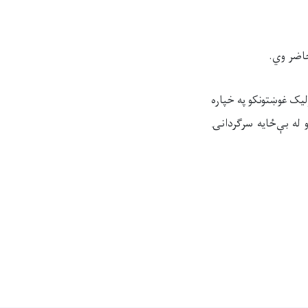
یک غوښتونکو په خپاره
له بې‌ځایه سرګردانۍ