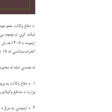
د دفاع وکالت هغو غوښ
لیکنه کړې او نومونه 
الحرام میاشتې له ۱۸ نېټې سره سمون خوري، د عدلیې وزارت په مقر کې اخیستل کېږي.
له همدې امله له محترم
وزارت د مدافع وکیلانو 
۲. د ازموینې په ورځ د شمولیت کارت او د تابعیت تذکرې اصل درلودل لازمي دي او د نه‌لرلو په صورت کې