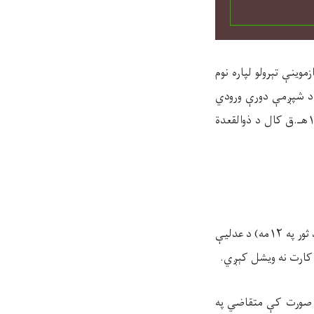
ینې تېرولو لپاره نوم
 د شپږمې دورې ورودي
ازموینه د ۱۴۰۵‌هـ.ش کال د ثور (غویی) د میاشتې په ۱۵ نېټه د سې‌شنبې په ورځ چې د ۱۴۴۷‌هـ.ق کال د ذوالقعدة
۱. د دفاع وکالت په ورودي ازموینه کې د ګډون کارت یوازې له ازموینې څخه درې ورځې مخکې (د ثور په ۱۲مه) د عدلیې
 کارت نه ویشل کېږي.
متقاضي په