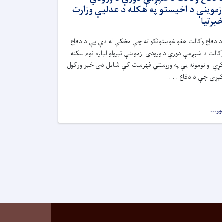
زموینې د اخیستو په هکله د عدلیې وزارت
برتیا
د دفاع وکالت هغو غوښتونکو ته چې مخکې له دې یې د دفاع
کالت د شپږمې دورې د ورودي ازموینې تېرولو لپاره نوم لیکنه
ړې او نومونه یې په وروستي فهرست کې شامل دي خبر ورکول
ېږي چې د دفاع . . .
ور...