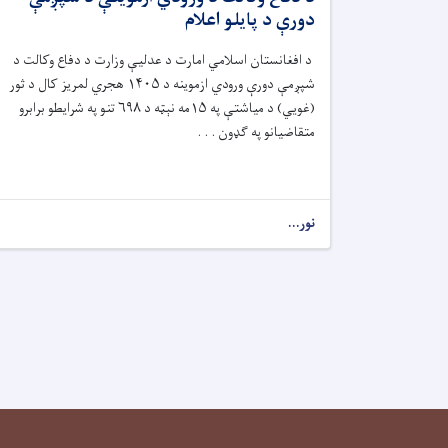
دورې د پایلو اعلام
د افغانستان اسلامي امارت د عدلیې وزارت د دفاع وکالت د
شپږمې دورې ورودي ازموینه د ۱۴۰۵ هجري لمریز کال د ثور
(غويي) د میاشتې په ۱۵مه نېټه د ۶۹۸ تنو په شرایطو برابرو
متقاضیانو په ګډون . . .
نور...