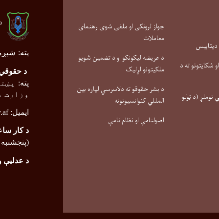
د
جواز لرونکی او ملغی شوی رهنمای
معاملات
 دیتابیس
پته
:
شپږم
د عریضه لیکونکو او د تضمین شویو
 شکایتونو ته د
ملکیتونو لړلیک
د حقوقي 
پته
:
پښتو
د بشر حقوقو ته دلاسرسي لپاره بین
وزارت م
نوملړ (د ټولو
المللي کنوانسیونونه
ایمیل:
.af
اصولنامې او نظام نامې
د کار ساع
(پنجشنبه تر ۰
د عدلیې 