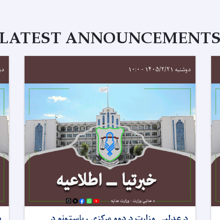
LATEST ANNOUNCEMENT
دوشنبه ۱۴۰۵/۲/۲۱ - ۱۰:۰
دوشنبه
د عدلیې وزارت د دوو مرکزي ریاستونو د
د