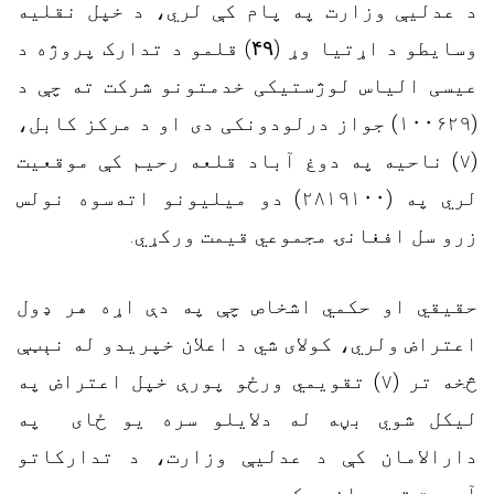
د عدلیې وزارت په پام کې لري، د خپل نقلیه
) قلمو د تدارک پروژه د
۴۹
وسایطو د اړتیا وړ (
عیسی الیاس لوژستیکی خدمتونو شرکت ته چې د
(۱۰۰۶۲۹) جواز درلودونکی دی او د مرکز کابل،
(۷) ناحیه په دوغ آباد قلعه رحیم کې موقعیت
لري په (۲۸۱۹۱۰۰
) دو میلیونو اته‌سوه نولس
زرو سل افغانۍ مجموعي قیمت ورکړي.
حقیقي او حکمي اشخاص چې په دې اړه هر ډول
اعتراض ولري، کولای شي د اعلان خپریدو له نېټې
څخه تر (۷) تقویمي ورځو پورې خپل اعتراض په
لیکل شوي بڼه له دلایلو سره یو ځای په
دارالامان کې د عدليې وزارت، د تدارکاتو
آمریت ته وړاندې کړي.