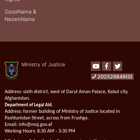
OsoolNama &
NezamNama
Ministry of Justice
Youtube
Facebook
Twitter
202526849(0)
Address:
sixth district, west of Darul Aman Palace, Kabul city,
Afghanistan.
.
Department of Legal Aid
Address
: former building of Ministry of Justice located in
Pashtunistan Street, across from Frushga.
Email:
info@moj.gov.af
Working Hours:
8:30 AM - 3:30 PM