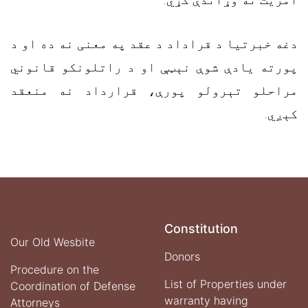
دغه خبرتیا د قراداد د عقد په معنی نه ده او د
پورته یادې شوې نېټې او د راتلونکو قانوني
مراحلو تېرولو پورې، قرارداد نه منعقد
کېږي.
Constitution
Our Old Wesbite
Donors
Procedure on the
List of Properties under
Coordination of Defense
warranty having
Attorneys